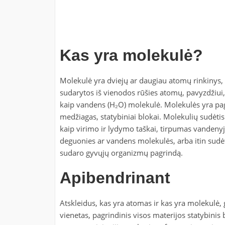
Kas yra molekulė?
Molekulė yra dviejų ar daugiau atomų rinkinys, s
sudarytos iš vienodos rūšies atomų, pavyzdžiui,
kaip vandens (H₂O) molekulė. Molekulės yra pag
medžiagas, statybiniai blokai. Molekulių sudėtis 
kaip virimo ir lydymo taškai, tirpumas vandenyje
deguonies ar vandens molekulės, arba itin sudė
sudaro gyvųjų organizmų pagrindą.
Apibendrinant
Atskleidus, kas yra atomas ir kas yra molekulė,
vienetas, pagrindinis visos materijos statybinis