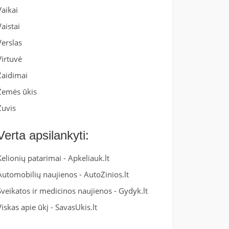
Vaikai
Vaistai
Verslas
Virtuvė
Žaidimai
Žemės ūkis
Žuvis
Verta apsilankyti:
Kelionių patarimai -
Apkeliauk.lt
Automobilių naujienos -
AutoZinios.lt
Sveikatos ir medicinos naujienos -
Gydyk.lt
Viskas apie ūkį -
SavasUkis.lt