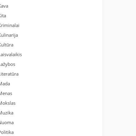
Kava
Kita
Kriminalai
Kulinarija
Kultūra
Laisvalaikis
Lažybos
Literatūra
Mada
Menas
Mokslas
Muzika
Nuoma
Politika