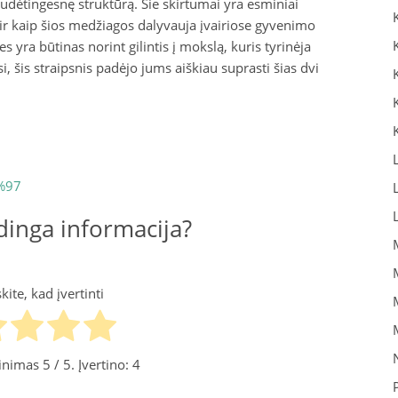
udėtingesnę struktūrą. Šie skirtumai yra esminiai
r kaip šios medžiagos dalyvauja įvairiose gyvenimo
yra būtinas norint gilintis į mokslą, kuris tyrinėja
i, šis straipsnis padėjo jums aiškiau suprasti šias dvi
4%97
inga informacija?
ite, kad įvertinti
tinimas
5
/ 5. Įvertino:
4