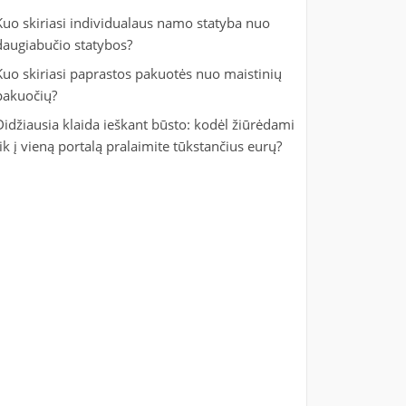
Kuo skiriasi individualaus namo statyba nuo
daugiabučio statybos?
Kuo skiriasi paprastos pakuotės nuo maistinių
pakuočių?
Didžiausia klaida ieškant būsto: kodėl žiūrėdami
tik į vieną portalą pralaimite tūkstančius eurų?