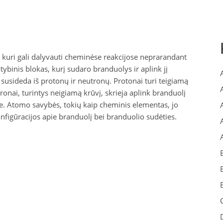
kuri gali dalyvauti cheminėse reakcijose neprarandant
atybinis blokas, kurį sudaro branduolys ir aplink jį
 susideda iš protonų ir neutronų. Protonai turi teigiamą
tronai, turintys neigiamą krūvį, skrieja aplink branduolį
e. Atomo savybės, tokių kaip cheminis elementas, jo
nfigūracijos apie branduolį bei branduolio sudėties.