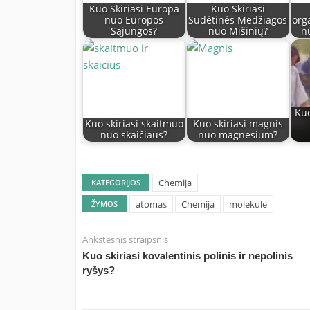
Kuo Skiriasi Europa
Kuo Skiriasi
nuo Europos
Sudėtinės Medžiagos
org
Sąjungos?
nuo Mišinių?
n
Kuo
Kuo skiriasi skaitmuo
Kuo skiriasi magnis
nuo skaičiaus?
nuo magnesium?
Chemija
KATEGORIJOS
atomas
Chemija
molekule
ŽYMOS
Ankstesnis straipsnis
Kuo skiriasi kovalentinis polinis ir nepolinis
ryšys?