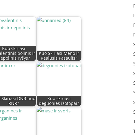
Kuo skiriasi
lentinis polinis ir
Kuo Skiriasi Meno ir
epolinis ryšys?
Realusis Pasaulis?
 Skiriasi DNR nuo
Kuo skiriasi
RNR?
deguonies izotopai?