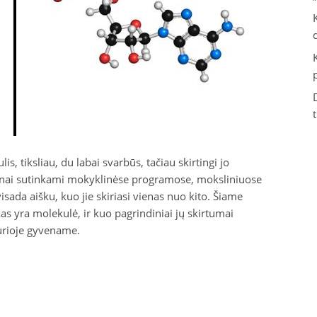
, tiksliau, du labai svarbūs, tačiau skirtingi jo
ažnai sutinkami mokyklinėse programose, moksliniuose
sada aišku, kuo jie skiriasi vienas nuo kito. Šiame
s yra molekulė, ir kuo pagrindiniai jų skirtumai
urioje gyvename.