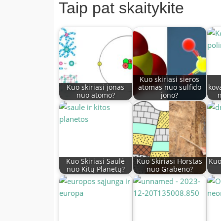
Taip pat skaitykite
Kuo skiriasi sieros
Kuo skiriasi jonas
atomas nuo sulfido
kova
nuo atomo?
jono?
n
Kuo Skiriasi Saulė
Kuo Skiriasi Horstas
Kuo
nuo Kitų Planetų?
nuo Grabeno?