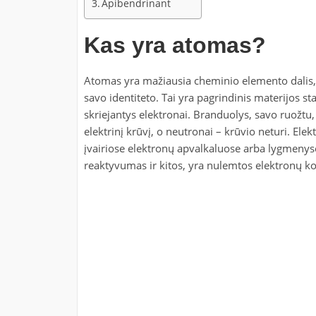
Apibendrinant
Kas yra atomas?
Atomas yra mažiausia cheminio elemento dalis, 
savo identiteto. Tai yra pagrindinis materijos st
skriejantys elektronai. Branduolys, savo ruožtu,
elektrinį krūvį, o neutronai – krūvio neturi. Elek
įvairiose elektronų apvalkaluose arba lygmenys
reaktyvumas ir kitos, yra nulemtos elektronų ko