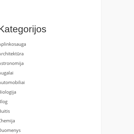
Kategorijos
Aplinkosauga
Architektūra
Astronomija
Augalai
Automobiliai
Biologija
Blog
Buitis
Chemija
Duomenys