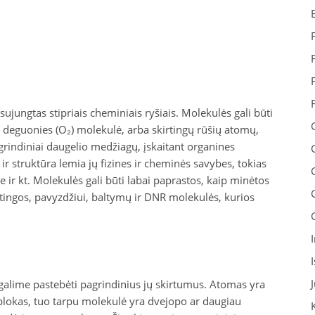
ujungtas stipriais cheminiais ryšiais. Molekulės gali būti
 deguonies (O₂) molekulė, arba skirtingų rūšių atomų,
rindiniai daugelio medžiagų, įskaitant organines
ir struktūra lemia jų fizines ir cheminės savybes, tokias
 ir kt. Molekulės gali būti labai paprastos, kaip minėtos
tingos, pavyzdžiui, baltymų ir DNR molekulės, kurios
 galime pastebėti pagrindinius jų skirtumus. Atomas yra
 blokas, tuo tarpu molekulė yra dvejopo ar daugiau