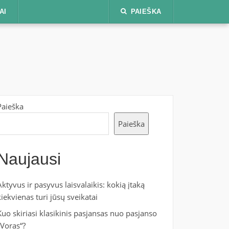
AI
PAIEŠKA
Paieška
Paieška
Naujausi
Aktyvus ir pasyvus laisvalaikis: kokią įtaką
kiekvienas turi jūsų sveikatai
Kuo skiriasi klasikinis pasjansas nuo pasjanso
„Voras“?