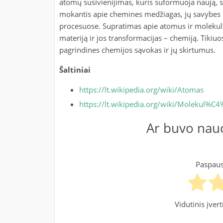
atomų susivienijimas, kuris suformuoja naują, s
mokantis apie chemines medžiagas, jų savybes i
procesuose. Supratimas apie atomus ir molekules 
materiją ir jos transformacijas – chemiją. Tikiuos
pagrindines chemijos sąvokas ir jų skirtumus.
Šaltiniai
https://lt.wikipedia.org/wiki/Atomas
https://lt.wikipedia.org/wiki/Molekul%C
Ar buvo naud
Paspausk
Vidutinis įver