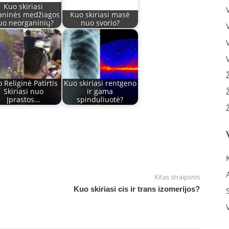
Kuo skiriasi
aninės medžiagos
Kuo skiriasi masė
uo neorganinių?
nuo svorio?
 Religinė Patirtis
Kuo skiriasi rentgeno
Skiriasi nuo
ir gama
Įprastos…
spinduliuotė?
Kitas straipsnis
Kuo skiriasi cis ir trans izomerijos?