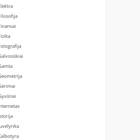
Elektra
Filosofija
Finansai
Fizika
Fotografija
Galvosūkiai
Gamta
Geometrija
Gėrimai
Gyvūnai
Internetas
Istorija
Juvelyrika
Kalbotyra