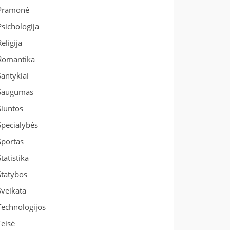
Pramonė
Psichologija
Religija
Romantika
Santykiai
Saugumas
Siuntos
Specialybės
Sportas
Statistika
Statybos
Sveikata
Technologijos
Teisė