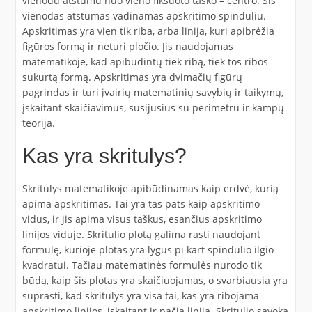
vienodu atstumu nuo vieno fiksuoto taško – centro. Šis
vienodas atstumas vadinamas apskritimo spinduliu.
Apskritimas yra vien tik riba, arba linija, kuri apibrėžia
figūros formą ir neturi pločio. Jis naudojamas
matematikoje, kad apibūdintų tiek ribą, tiek tos ribos
sukurtą formą. Apskritimas yra dvimačių figūrų
pagrindas ir turi įvairių matematinių savybių ir taikymų,
įskaitant skaičiavimus, susijusius su perimetru ir kampų
teorija.
Kas yra skritulys?
Skritulys matematikoje apibūdinamas kaip erdvė, kurią
apima apskritimas. Tai yra tas pats kaip apskritimo
vidus, ir jis apima visus taškus, esančius apskritimo
linijos viduje. Skritulio plotą galima rasti naudojant
formulę, kurioje plotas yra lygus pi kart spindulio ilgio
kvadratui. Tačiau matematinės formulės nurodo tik
būdą, kaip šis plotas yra skaičiuojamas, o svarbiausia yra
suprasti, kad skritulys yra visa tai, kas yra ribojama
apskritimo linijos, įskaitant ir pačią liniją. Skritulio sąvoka