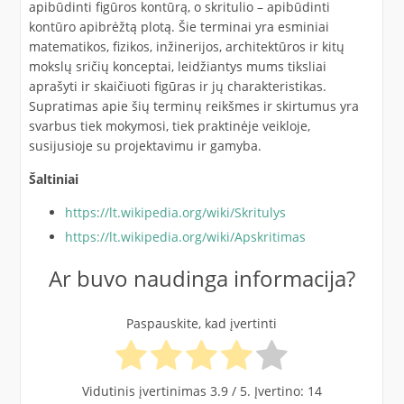
apibūdinti figūros kontūrą, o skritulio – apibūdinti
kontūro apibrėžtą plotą. Šie terminai yra esminiai
matematikos, fizikos, inžinerijos, architektūros ir kitų
mokslų sričių konceptai, leidžiantys mums tiksliai
aprašyti ir skaičiuoti figūras ir jų charakteristikas.
Supratimas apie šių terminų reikšmes ir skirtumus yra
svarbus tiek mokymosi, tiek praktinėje veikloje,
susijusioje su projektavimu ir gamyba.
Šaltiniai
https://lt.wikipedia.org/wiki/Skritulys
https://lt.wikipedia.org/wiki/Apskritimas
Ar buvo naudinga informacija?
Paspauskite, kad įvertinti
Vidutinis įvertinimas
3.9
/ 5. Įvertino:
14