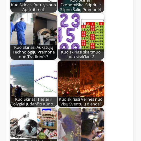
Kuo Skiriasi
Kuo Skiriasi Rutulys nuo
Ekonomiškai Stiprių ir
Apskritimo?
Silpnų Šalių Pramonė?
Kuo Skiriasi Aukštųjų
Technologijų Pramonė
Kuo skiriasi skaitmuo
nuo Tradicinės?
nuo skaičiaus?
Kuo Skiriasi Tiesiai ir
Kuo skiriasi Vėlinės nuo
Tolygiai Judančio Kūno…
Visų Šventųjų dienos?