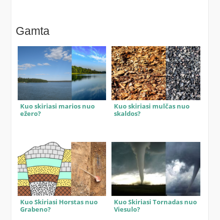
Gamta
Kuo skiriasi marios nuo
Kuo skiriasi mulčas nuo
ežero?
skaldos?
Kuo Skiriasi Horstas nuo
Kuo Skiriasi Tornadas nuo
Grabeno?
Viesulo?