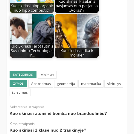
Kuo skiriasi klasikinis
Kuo skiriasi hipp organic
pasjansas nuo pasjanso
nuo hipp combiotic?
„Voras“?
Kuo Skiriasi Tarptautinis
Suvirinimo Technologas
Kuo skiriasi etika ir
ir…
moralė?
Mokslas
KATEGORIJOS
Apskritimas
geometrija
matematika
skritulys
ŽYMOS
švietimas
Ankstesnis straipsnis
Kuo skiriasi atominė bomba nuo branduolinės?
Kitas straipsnis
Kuo skiriasi 1 klasė nuo 2 traukinyje?