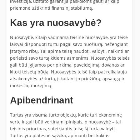
investicija, užstato garantija paskoloms gauti ar kaip
priemonė užtikrinti finansinį stabilumą.
Kas yra nuosavybė?
Nuosavybė, kitaip vadinama teisine nuosavybe, yra teisė
laisvai disponuoti turtu pagal savo nuožiūrą, nežengiant
įstatymo ribų. Tai apima teisę naudoti, valdyti, naikinti ar
perleisti savo turtą kitiems asmenims. Nuosavybės teisės
gali būti įgijamos per pirkimą, paveldėjimą, dovanas ar
kitokį teisėtą būdą. Nuosavybės teisė taip pat reikalauja
atsakomybės už turtą, įskaitant jo priežiūrą, apsaugą ir
mokesčių mokėjimą.
Apibendrinant
Turtas yra visuma turto objektų, kurie turi ekonominę
vertę ir gali būti vertinami pinigais, o nuosavybė – tai
teisinis principas, suteikiantis teisę šį turtą valdyti.
Turtas yra platesnė sąvoka, apimanti bet kokius