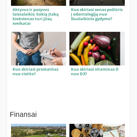
Aktyvus ir pasyvus
Kuo skiriasi senas požiūris
laisvalaikis: kokią įtaką
į odontologiją nuo
kiekvienas turi jūsų
šiuolaikinio gydymo?
sveikatai
Kuo skiriasi prostatitas
Kuo skiriasi vitaminas D
nuo cistito?
nuo D3?
Finansai