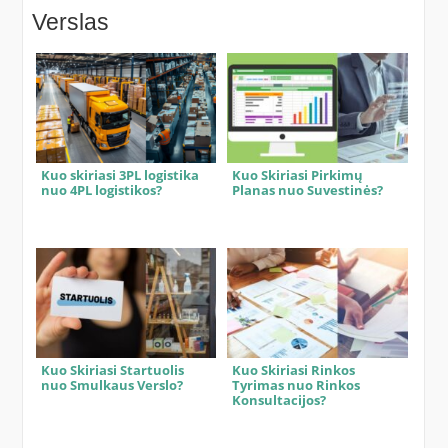
Verslas
Kuo skiriasi 3PL logistika
Kuo Skiriasi Pirkimų
nuo 4PL logistikos?
Planas nuo Suvestinės?
Kuo Skiriasi Startuolis
Kuo Skiriasi Rinkos
nuo Smulkaus Verslo?
Tyrimas nuo Rinkos
Konsultacijos?