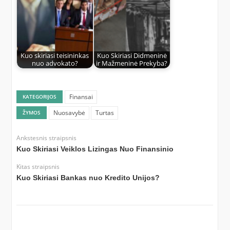
Kuo skiriasi teisininkas
Kuo Skiriasi Didmeninė
nuo advokato?
ir Mažmeninė Prekyba?
Finansai
KATEGORIJOS
Nuosavybė
Turtas
ŽYMOS
Ankstesnis straipsnis
Kuo Skiriasi Veiklos Lizingas Nuo Finansinio
Kitas straipsnis
Kuo Skiriasi Bankas nuo Kredito Unijos?