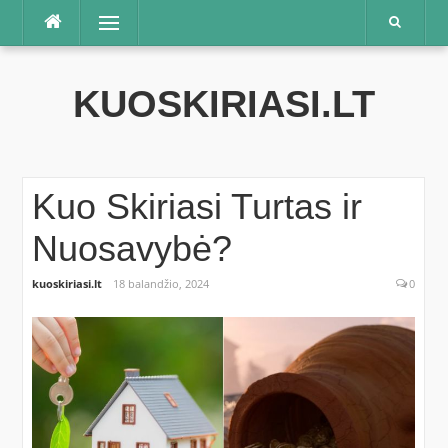
Praleisti
Meniu
KUOSKIRIASI.LT
Kuo Skiriasi Turtas ir
Nuosavybė?
kuoskiriasi.lt
18 balandžio, 2024
0