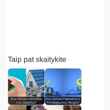
Taip pat skaitykite
Kuo Skiriasi Hipoteka
Kuo Skiriasi Paprastos ir
nuo Įkeitimo?
Privilegijuotos Akcijos?