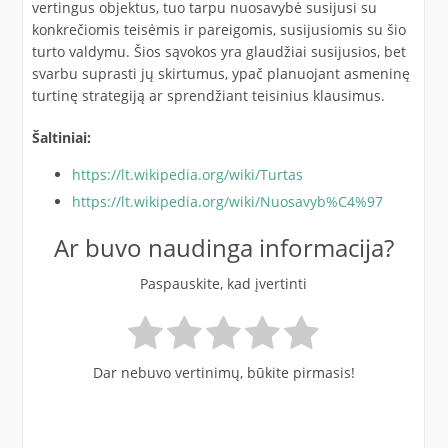
vertingus objektus, tuo tarpu nuosavybė susijusi su
konkrečiomis teisėmis ir pareigomis, susijusiomis su šio
turto valdymu. Šios sąvokos yra glaudžiai susijusios, bet
svarbu suprasti jų skirtumus, ypač planuojant asmeninę
turtinę strategiją ar sprendžiant teisinius klausimus.
Šaltiniai:
https://lt.wikipedia.org/wiki/Turtas
https://lt.wikipedia.org/wiki/Nuosavyb%C4%97
Ar buvo naudinga informacija?
Paspauskite, kad įvertinti
Dar nebuvo vertinimų, būkite pirmasis!