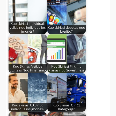
Kuo skiriasi individuali
veikla nuo individualios
Kuo skiriasi debetas nuo
įmonės?
kredito?
Kuo Skiriasi Veiklos
Kuo Skiriasi Pirkimų
Lizingas Nuo Finansinio
Planas nuo Suvestinės?
Kuo skiriasi UAB nuo
Kuo Skiriasi C ir CE
individualios įmonės?
Kategorija?