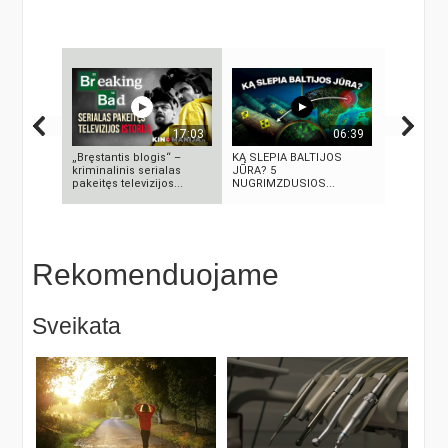
17:03
06:39
„Bręstantis blogis“ –
KĄ SLEPIA BALTIJOS
Se7en – k
kriminalinis serialas
JŪRA? 5
meno kūri
pakeitęs televizijos...
NUGRIMZDUSIOS...
Rekomenduojame
Sveikata