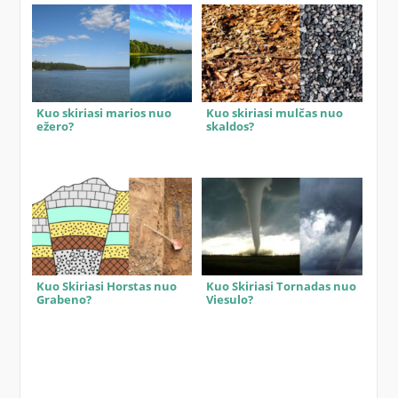
Kuo skiriasi marios nuo
Kuo skiriasi mulčas nuo
ežero?
skaldos?
Kuo Skiriasi Horstas nuo
Kuo Skiriasi Tornadas nuo
Grabeno?
Viesulo?