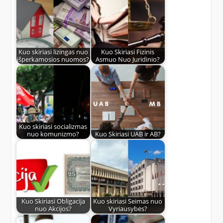
Kuo skiriasi lizingas nuo
Kuo Skiriasi Fizinis
išperkamosios nuomos?
Asmuo Nuo Juridinio?
Kuo skiriasi socializmas
nuo komunizmo?
Kuo Skiriasi UAB ir AB?
Kuo Skiriasi Obligacija
Kuo skiriasi Seimas nuo
nuo Akcijos?
Vyriausybės?