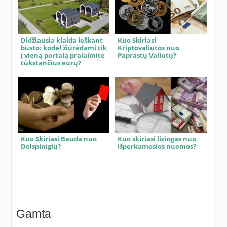
Didžiausia klaida ieškant
Kuo Skiriasi
būsto: kodėl žiūrėdami tik
Kriptovaliutos nuo
į vieną portalą pralaimite
Paprastų Valiutų?
tūkstančius eurų?
Kuo Skiriasi Bauda nuo
Kuo skiriasi lizingas nuo
Delspinigių?
išperkamosios nuomos?
Gamta