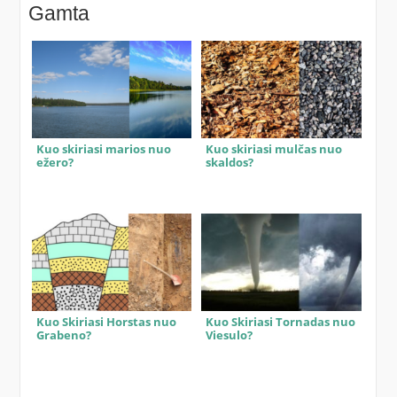
Gamta
Kuo skiriasi marios nuo
Kuo skiriasi mulčas nuo
ežero?
skaldos?
Kuo Skiriasi Horstas nuo
Kuo Skiriasi Tornadas nuo
Grabeno?
Viesulo?