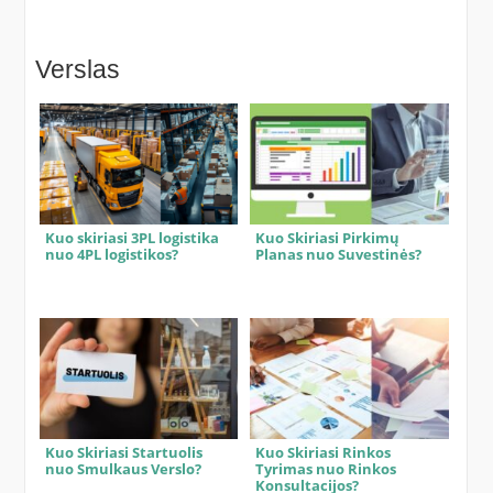
Verslas
Kuo skiriasi 3PL logistika
Kuo Skiriasi Pirkimų
nuo 4PL logistikos?
Planas nuo Suvestinės?
Kuo Skiriasi Startuolis
Kuo Skiriasi Rinkos
nuo Smulkaus Verslo?
Tyrimas nuo Rinkos
Konsultacijos?