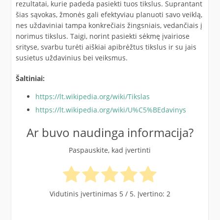
rezultatai, kurie padeda pasiekti tuos tikslus. Suprantant
šias sąvokas, žmonės gali efektyviau planuoti savo veiklą,
nes uždaviniai tampa konkrečiais žingsniais, vedančiais į
norimus tikslus. Taigi, norint pasiekti sėkmę įvairiose
srityse, svarbu turėti aiškiai apibrėžtus tikslus ir su jais
susietus uždavinius bei veiksmus.
Šaltiniai:
https://lt.wikipedia.org/wiki/Tikslas
https://lt.wikipedia.org/wiki/U%C5%BEdavinys
Ar buvo naudinga informacija?
Paspauskite, kad įvertinti
Vidutinis įvertinimas
5
/ 5. Įvertino:
2