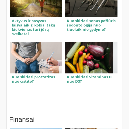
Aktyvus ir pasyvus
Kuo skiriasi senas požiūris
laisvalaikis: kokią įtaką
į odontologiją nuo
kiekvienas turi jūsų
šiuolaikinio gydymo?
sveikatai
Kuo skiriasi prostatitas
Kuo skiriasi vitaminas D
nuo cistito?
nuo D3?
Finansai