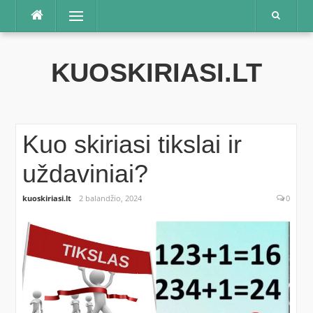
Praleisti
Meniu
KUOSKIRIASI.LT
Kuo skiriasi tikslai ir
uždaviniai?
kuoskiriasi.lt
2 balandžio, 2024
0