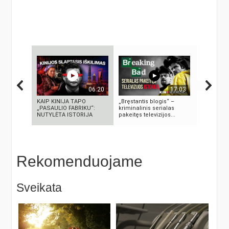
06:20
17:03
KAIP KINIJA TAPO
„Bręstantis blogis“ –
Autorius S
„PASAULIO FABRIKU“:
kriminalinis serialas
Lisauskas
NUTYLĖTA ISTORIJA
pakeitęs televizijos...
Rekomenduojame
Sveikata