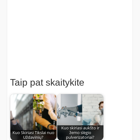
Taip pat skaitykite
Kuo skiriasi aukšto ir
Kuo Skiriasi Tikslai nuo
žemo slėgio
Uždavinių?
pulverizatoriai?