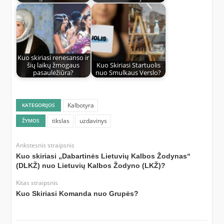
Kuo skiriasi renesanso ir
šių laikų žmogaus
Kuo Skiriasi Startuolis
pasaulėžiūra?
nuo Smulkaus Verslo?
Kalbotyra
KATEGORIJOS
tikslas
uzdavinys
ŽYMOS
Ankstesnis straipsnis
Kuo skiriasi „Dabartinės Lietuvių Kalbos Žodynas“
(DLKŽ) nuo Lietuvių Kalbos Žodyno (LKŽ)?
Kitas straipsnis
Kuo Skiriasi Komanda nuo Grupės?