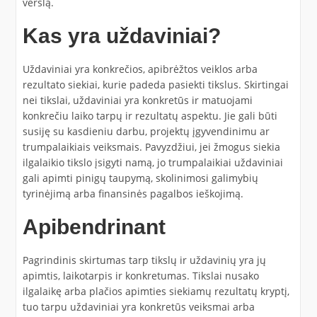
verslą.
Kas yra uždaviniai?
Uždaviniai yra konkrečios, apibrėžtos veiklos arba
rezultato siekiai, kurie padeda pasiekti tikslus. Skirtingai
nei tikslai, uždaviniai yra konkretūs ir matuojami
konkrečiu laiko tarpų ir rezultatų aspektu. Jie gali būti
susiję su kasdieniu darbu, projektų įgyvendinimu ar
trumpalaikiais veiksmais. Pavyzdžiui, jei žmogus siekia
ilgalaikio tikslo įsigyti namą, jo trumpalaikiai uždaviniai
gali apimti pinigų taupymą, skolinimosi galimybių
tyrinėjimą arba finansinės pagalbos ieškojimą.
Apibendrinant
Pagrindinis skirtumas tarp tikslų ir uždavinių yra jų
apimtis, laikotarpis ir konkretumas. Tikslai nusako
ilgalaikę arba plačios apimties siekiamų rezultatų kryptį,
tuo tarpu uždaviniai yra konkretūs veiksmai arba