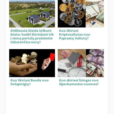
Didžiausia klaida ieškant
Kuo Skiriasi
būsto: kodėl žiūrėdami tik
Kriptovaliutos nuo
į vieną portalą pralaimite
Paprastų Valiutų?
tūkstančius eurų?
Kuo Skiriasi Bauda nuo
Kuo skiriasi lizingas nuo
Delspinigių?
išperkamosios nuomos?