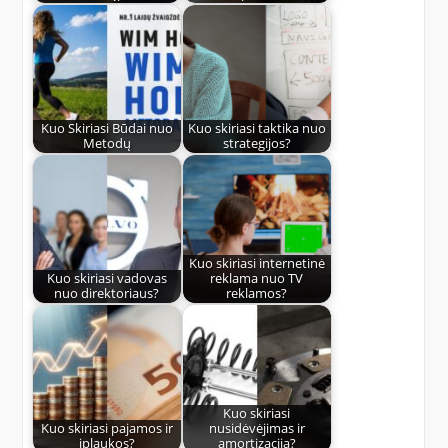
Kuo Skiriasi Būdai nuo
Kuo skiriasi taktika nuo
Metodų
strategijos?
Kuo skiriasi internetinė
Kuo skiriasi vadovas
reklama nuo TV
nuo direktoriaus?
reklamos?
Kuo skiriasi
Kuo skiriasi pajamos ir
nusidėvėjimas ir
įplaukos?
amortizacija?