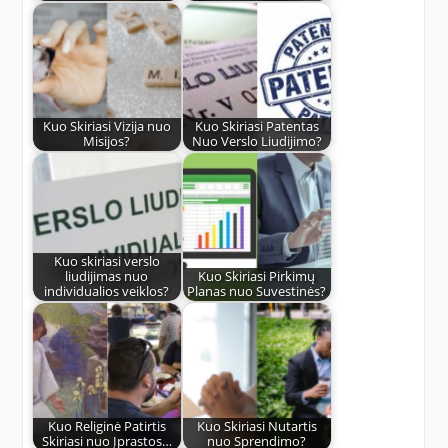
Kuo Skiriasi Vizija nuo
Kuo Skiriasi Patentas
Misijos?
Nuo Verslo Liudijimo?
Kuo skiriasi verslo
liudijimas nuo
Kuo Skiriasi Pirkimų
individualios veiklos?
Planas nuo Suvestinės?
Kuo Religinė Patirtis
Kuo Skiriasi Nutartis
Skiriasi nuo Įprastos…
nuo Sprendimo?