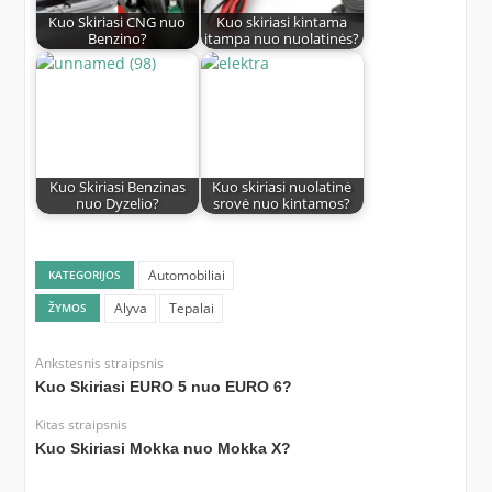
Kuo Skiriasi CNG nuo
Kuo skiriasi kintama
Benzino?
įtampa nuo nuolatinės?
Kuo Skiriasi Benzinas
Kuo skiriasi nuolatinė
nuo Dyzelio?
srovė nuo kintamos?
Automobiliai
KATEGORIJOS
Alyva
Tepalai
ŽYMOS
Ankstesnis straipsnis
Kuo Skiriasi EURO 5 nuo EURO 6?
Kitas straipsnis
Kuo Skiriasi Mokka nuo Mokka X?