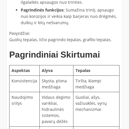
ilgalaikės apsaugos nuo trinties.
Pagrindinės funkcijos:
Sumažina trintį, apsaugo
nuo korozijos ir veikia kaip barjeras nuo drėgmės,
dulkių ir kitų nešvarumų.
Pavyzdžiai:
Guolių tepalas, ličio pagrindo tepalas, grafito tepalas.
Pagrindiniai Skirtumai
Aspektas
Alyva
Tepalas
Konsistencija
Skysta, plona
Tiršta, klampi
medžiaga
medžiaga
Naudojimo
Vidaus degimo
Guoliai, ašys,
sritys
varikliai,
važiuoklės, vyrių
hidraulinės
mechanizmai
sistemos,
pavarų dėžės