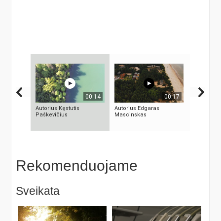
00:14
00:17
Autorius Kęstutis
Autorius Edgaras
KAMUOLIN
Paškevičius
Mascinskas
MĮSLINGA
PASLAPTI
Rekomenduojame
Sveikata