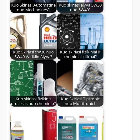
Kuo Skiriasi Automatinė
Kuo skiriasi alyva 5W30
nuo Mechaninės?
nuo 5W40?
Kuo Skiriasi 5W30 nuo
Kuo skiriasi fizikiniai ir
5W40 Variklio Alyva?
cheminiai kitimai?
Kuo skiriasi fizikinis
Kuo Skiriasi Tiptronic
procesas nuo cheminio?
nuo Multitronic?