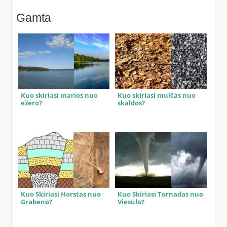
Gamta
Kuo skiriasi marios nuo
Kuo skiriasi mulčas nuo
ežero?
skaldos?
Kuo Skiriasi Horstas nuo
Kuo Skiriasi Tornadas nuo
Grabeno?
Viesulo?