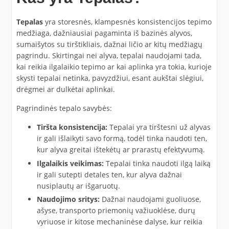
Tepalas
yra storesnės, klampesnės konsistencijos tepimo
medžiaga, dažniausiai pagaminta iš bazinės alyvos,
sumaišytos su tirštikliais, dažnai ličio ar kitų medžiagų
pagrindu. Skirtingai nei alyva, tepalai naudojami tada,
kai reikia ilgalaikio tepimo ar kai aplinka yra tokia, kurioje
skysti tepalai netinka, pavyzdžiui, esant aukštai slėgiui,
drėgmei ar dulkėtai aplinkai.
Pagrindinės tepalo savybės:
Tiršta konsistencija:
Tepalai yra tirštesni už alyvas
ir gali išlaikyti savo formą, todėl tinka naudoti ten,
kur alyva greitai ištekėtų ar prarastų efektyvumą.
Ilgalaikis veikimas:
Tepalai tinka naudoti ilgą laiką
ir gali sutepti detales ten, kur alyva dažnai
nusiplautų ar išgaruotų.
Naudojimo sritys:
Dažnai naudojami guoliuose,
ašyse, transporto priemonių važiuoklėse, durų
vyriuose ir kitose mechaninėse dalyse, kur reikia