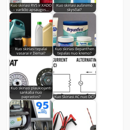
Kuo skiriasi RVS ir XADO
Kuo skiriasi aušinimo
– variklio apsaugos…
skysčiai?
Kuo skiriasi tepalai
Kuo skiriasi Bepanthen
vasarai ir žiemai?
tepalas nuo kremo?
Kuo skiriasi plaukiojanti
sankaba nuo
paprastos?
Kuo Skiriasi AC nuo DC?