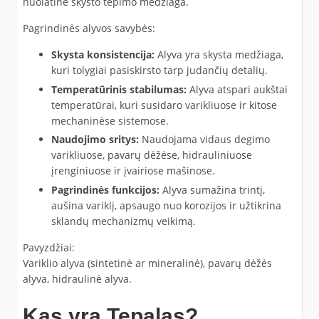
nuolatinė skysto tepimo medžiaga.
Pagrindinės alyvos savybės:
Skysta konsistencija:
Alyva yra skysta medžiaga,
kuri tolygiai pasiskirsto tarp judančių detalių.
Temperatūrinis stabilumas:
Alyva atspari aukštai
temperatūrai, kuri susidaro varikliuose ir kitose
mechaninėse sistemose.
Naudojimo sritys:
Naudojama vidaus degimo
varikliuose, pavarų dėžėse, hidrauliniuose
įrenginiuose ir įvairiose mašinose.
Pagrindinės funkcijos:
Alyva sumažina trintį,
aušina variklį, apsaugo nuo korozijos ir užtikrina
sklandų mechanizmų veikimą.
Pavyzdžiai:
Variklio alyva (sintetinė ar mineralinė), pavarų dėžės
alyva, hidraulinė alyva.
Kas yra Tepalas?