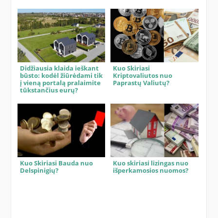
Didžiausia klaida ieškant
Kuo Skiriasi
būsto: kodėl žiūrėdami tik
Kriptovaliutos nuo
į vieną portalą pralaimite
Paprastų Valiutų?
tūkstančius eurų?
Kuo Skiriasi Bauda nuo
Kuo skiriasi lizingas nuo
Delspinigių?
išperkamosios nuomos?