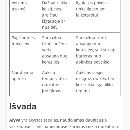
Veikimo
Dažnai reikia
Ilgalaikis poveikis,
trukmė
keisti, nes
tinka ilgesniam
greičiau
laikotarpiui
išgaruoja ar
nusidėvi
Pagrindinės
Sumažina
Sumažina trintį,
funkcijos
trintį, aušina
apsaugo nuo
variklį,
korozijos, veikia kaip
apsaugo nuo
barjeras nuo
korozijos
aplinkos poveikio
Naudojimo
Aukšta
Aukštas slėgis,
aplinka
temperatūra,
drėgmė, dulkės, ten,
nuolatinis
kur reikia ilgalaikio
judėjimas
tepimo
Išvada
Alyva
yra skystas tepalas, naudojamas daugiausia
varikliuose ir mechanizmuose, kuriems reikia nuolatinio