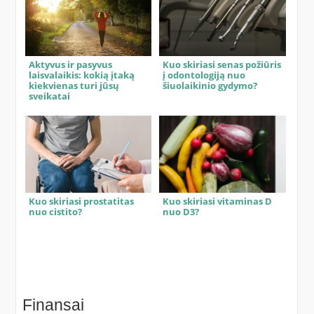
Aktyvus ir pasyvus
Kuo skiriasi senas požiūris
laisvalaikis: kokią įtaką
į odontologiją nuo
kiekvienas turi jūsų
šiuolaikinio gydymo?
sveikatai
Kuo skiriasi prostatitas
Kuo skiriasi vitaminas D
nuo cistito?
nuo D3?
Finansai