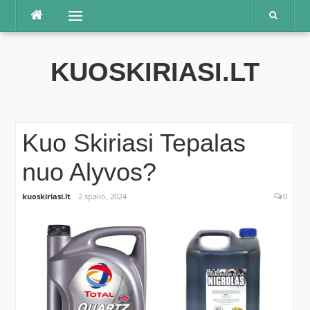
Praleisti
Meniu
KUOSKIRIASI.LT
Kuo Skiriasi Tepalas
nuo Alyvos?
kuoskiriasi.lt
2 spalio, 2024
0