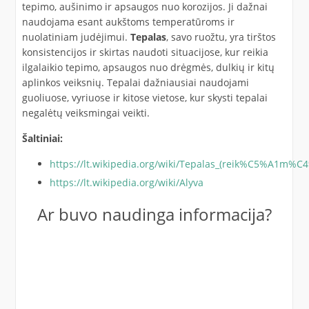
tepimo, aušinimo ir apsaugos nuo korozijos. Ji dažnai
naudojama esant aukštoms temperatūroms ir
nuolatiniam judėjimui.
Tepalas
, savo ruožtu, yra tirštos
konsistencijos ir skirtas naudoti situacijose, kur reikia
ilgalaikio tepimo, apsaugos nuo drėgmės, dulkių ir kitų
aplinkos veiksnių. Tepalai dažniausiai naudojami
guoliuose, vyriuose ir kitose vietose, kur skysti tepalai
negalėtų veiksmingai veikti.
Šaltiniai:
https://lt.wikipedia.org/wiki/Tepalas_(reik%C5%A1m%C
https://lt.wikipedia.org/wiki/Alyva
Ar buvo naudinga informacija?