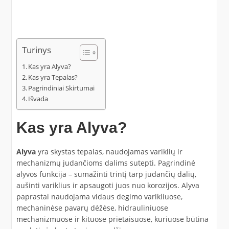
Turinys
Kas yra Alyva?
Kas yra Tepalas?
Pagrindiniai Skirtumai
Išvada
Kas yra Alyva?
Alyva
yra skystas tepalas, naudojamas variklių ir
mechanizmų judančioms dalims sutepti. Pagrindinė
alyvos funkcija – sumažinti trintį tarp judančių dalių,
aušinti variklius ir apsaugoti juos nuo korozijos. Alyva
paprastai naudojama vidaus degimo varikliuose,
mechaninėse pavarų dėžėse, hidrauliniuose
mechanizmuose ir kituose prietaisuose, kuriuose būtina