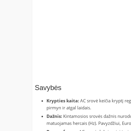
Savybės
Krypties kaita:
AC srovė keičia kryptį regu
pirmyn ir atgal laidais.
Dažnis:
Kintamosios srovės dažnis nurodo,
matuojamas hercais (Hz). Pavyzdžiui, Europ