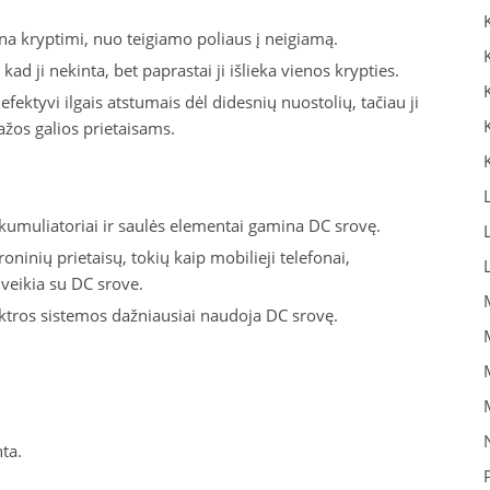
na kryptimi, nuo teigiamo poliaus į neigiamą.
ad ji nekinta, bet paprastai ji išlieka vienos krypties.
ektyvi ilgais atstumais dėl didesnių nuostolių, tačiau ji
ažos galios prietaisams.
kumuliatoriai ir saulės elementai gamina DC srovę.
inių prietaisų, tokių kaip mobilieji telefonai,
, veikia su DC srove.
tros sistemos dažniausiai naudoja DC srovę.
ta.