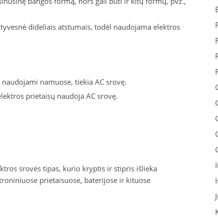
inusinę bangos formą, nors gali būti ir kitų formų, pvz.,
tyvesnė dideliais atstumais, todėl naudojama elektros
i, naudojami namuose, tiekia AC srovę.
ektros prietaisų naudoja AC srovę.
tros srovės tipas, kurio kryptis ir stipris išlieka
oniniuose prietaisuose, baterijose ir kituose