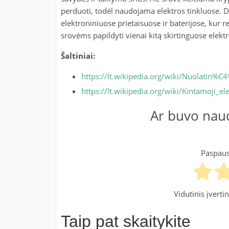
perduoti, todėl naudojama elektros tinkluose. D
elektroniniuose prietaisuose ir baterijose, kur r
srovėms papildyti vienai kitą skirtinguose elektr
Šaltiniai:
https://lt.wikipedia.org/wiki/Nuolatin%
https://lt.wikipedia.org/wiki/Kintamoji_
Ar buvo naud
Paspausk
Vidutinis įvert
Taip pat skaitykite