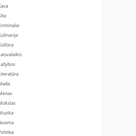
Kava
Kita
Kriminalai
Kulinarija
Kultūra
Laisvalaikis
Lažybos
Literatūra
Mada
Menas
Mokslas
Muzika
Nuoma
Politika