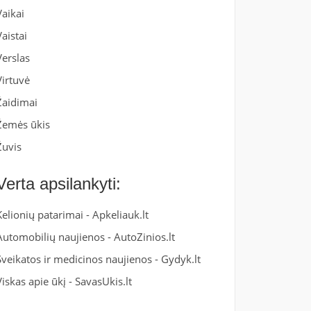
Vaikai
Vaistai
Verslas
Virtuvė
Žaidimai
Žemės ūkis
Žuvis
Verta apsilankyti:
Kelionių patarimai -
Apkeliauk.lt
Automobilių naujienos -
AutoZinios.lt
Sveikatos ir medicinos naujienos -
Gydyk.lt
Viskas apie ūkį -
SavasUkis.lt