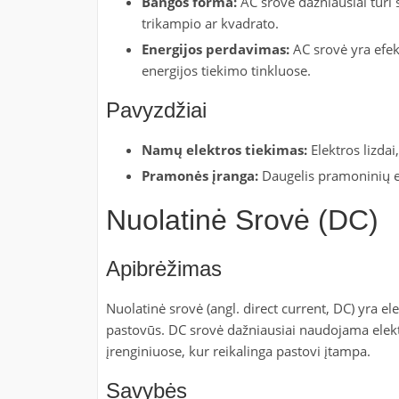
Bangos forma:
AC srovė dažniausiai turi s
trikampio ar kvadrato.
Energijos perdavimas:
AC srovė yra efek
energijos tiekimo tinkluose.
Pavyzdžiai
Namų elektros tiekimas:
Elektros lizda
Pramonės įranga:
Daugelis pramoninių el
Nuolatinė Srovė (DC)
Apibrėžimas
Nuolatinė srovė (angl. direct current, DC) yra elek
pastovūs. DC srovė dažniausiai naudojama elektr
įrenginiuose, kur reikalinga pastovi įtampa.
Savybės