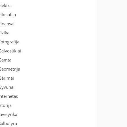
Elektra
Filosofija
Finansai
Fizika
Fotografija
Galvosūkiai
Gamta
Geometrija
Gėrimai
Gyvūnai
Internetas
Istorija
Juvelyrika
Kalbotyra