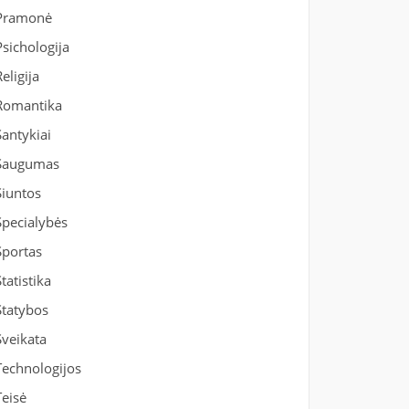
Pramonė
Psichologija
Religija
Romantika
Santykiai
Saugumas
Siuntos
Specialybės
Sportas
Statistika
Statybos
Sveikata
Technologijos
Teisė