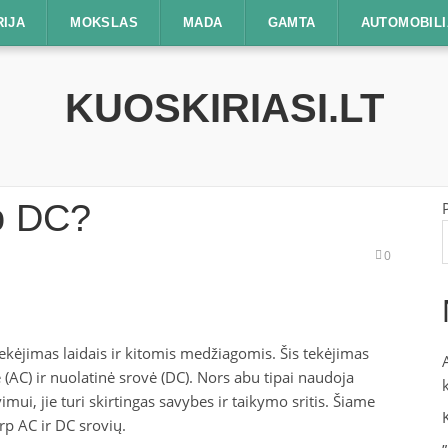
RIJA
MOKSLAS
MADA
GAMTA
AUTOMOBILI
KUOSKIRIASI.LT
o DC?
0
tekėjimas laidais ir kitomis medžiagomis. Šis tekėjimas
ė (AC) ir nuolatinė srovė (DC). Nors abu tipai naudoja
ui, jie turi skirtingas savybes ir taikymo sritis. Šiame
rp AC ir DC srovių.