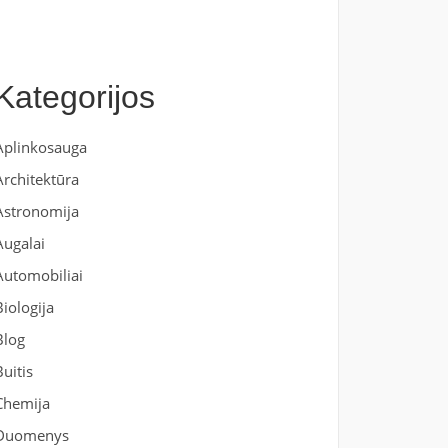
Kategorijos
Aplinkosauga
Architektūra
Astronomija
Augalai
Automobiliai
Biologija
Blog
Buitis
Chemija
Duomenys