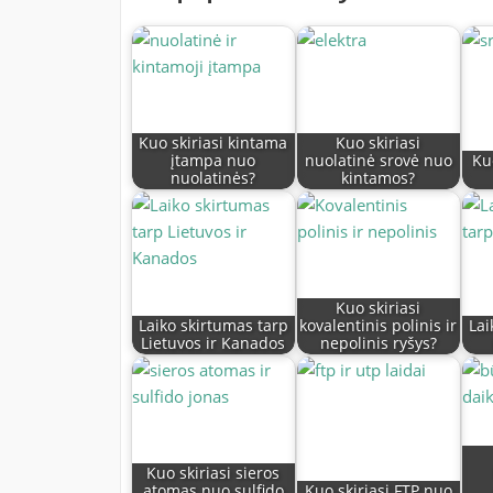
Kuo skiriasi kintama
Kuo skiriasi
įtampa nuo
nuolatinė srovė nuo
Ku
nuolatinės?
kintamos?
Kuo skiriasi
Laiko skirtumas tarp
kovalentinis polinis ir
Lai
Lietuvos ir Kanados
nepolinis ryšys?
Kuo skiriasi sieros
atomas nuo sulfido
Kuo skiriasi FTP nuo