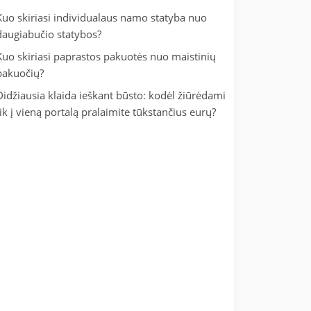
Kuo skiriasi individualaus namo statyba nuo
daugiabučio statybos?
Kuo skiriasi paprastos pakuotės nuo maistinių
pakuočių?
Didžiausia klaida ieškant būsto: kodėl žiūrėdami
tik į vieną portalą pralaimite tūkstančius eurų?