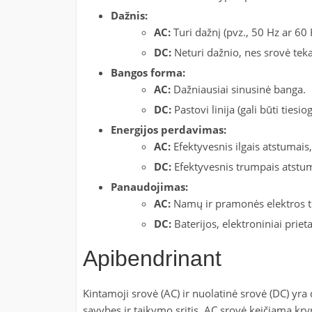
Dažnis:
AC:
Turi dažnį (pvz., 50 Hz ar 60 
DC:
Neturi dažnio, nes srovė teka
Bangos forma:
AC:
Dažniausiai sinusinė banga.
DC:
Pastovi linija (gali būti tie
Energijos perdavimas:
AC:
Efektyvesnis ilgais atstumais
DC:
Efektyvesnis trumpais atstum
Panaudojimas:
AC:
Namų ir pramonės elektros t
DC:
Baterijos, elektroniniai priet
Apibendrinant
Kintamoji srovė (AC) ir nuolatinė srovė (DC) yra d
savybes ir taikymo sritis. AC srovė keičiama kryp