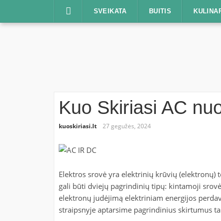
Praleisti
SVEIKATA
BUITIS
KULINA
Kuo Skiriasi AC nu
kuoskiriasi.lt
27 gegužės, 2024
Elektros srovė yra elektrinių krūvių (elektronų) 
gali būti dviejų pagrindinių tipų: kintamoji srov
elektronų judėjimą elektriniam energijos perdavim
straipsnyje aptarsime pagrindinius skirtumus ta