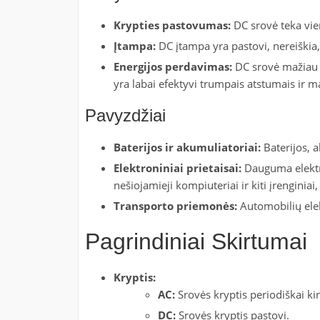
Krypties pastovumas:
DC srovė teka vie
Įtampa:
DC įtampa yra pastovi, nereiškia, k
Energijos perdavimas:
DC srovė mažiau ef
yra labai efektyvi trumpais atstumais ir m
Pavyzdžiai
Baterijos ir akumuliatoriai:
Baterijos, a
Elektroniniai prietaisai:
Dauguma elektron
nešiojamieji kompiuteriai ir kiti įrenginiai
Transporto priemonės:
Automobilių elek
Pagrindiniai Skirtumai
Kryptis:
AC:
Srovės kryptis periodiškai kin
DC:
Srovės kryptis pastovi.