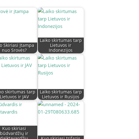
Laiko skirtumas tarp
o Skiriasi Įtampa
Lietuvos ir
nuo Srovės?
Indonezijos
ko skirtumas tarp
Laiko skirtumas tarp
Lietuvos ir JAV
Lietuvos ir Rusijos
Kuo skiriasi
būdvardžių ir
daiktavardžių
Kuo skiriasi trifazis