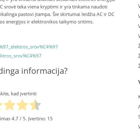
C srovė teka viena kryptimi ir yra tinkama naudoti
eikalinga pastovi įtampa. Šie skirtumai leidžia AC ir DC
os energijos ir elektronikos taikymo sritims.
C4%97_elektros_srov%C4%97
elektros_srov%C4%97
inga informacija?
ite, kad įvertinti
inimas
4.7
/ 5. Įvertino:
15