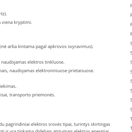
Hz).
 viena kryptimi.
sioginė arba kintama pagal apkrovos svyravimus).
, naudojamas elektros tinkluose.
ais, naudojamas elektroniniuose prietaisuose.
iekimas.
aisai, transporto priemonės.
u pagrindiniai elektros srovės tipai, turintys skirtingas
tį ir yra tinkama dideliais atstumais elektros energijai