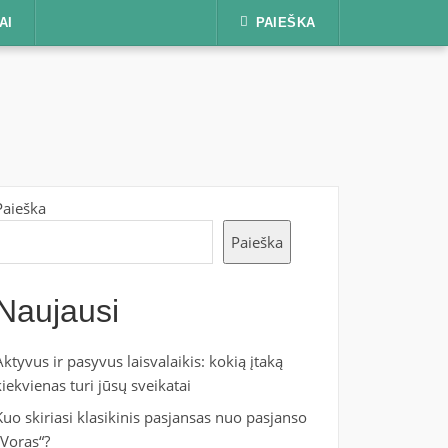
AI
PAIEŠKA
Paieška
Paieška
Naujausi
Aktyvus ir pasyvus laisvalaikis: kokią įtaką
kiekvienas turi jūsų sveikatai
Kuo skiriasi klasikinis pasjansas nuo pasjanso
„Voras“?