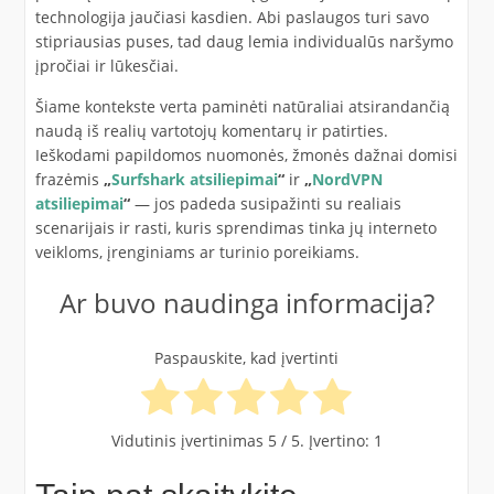
technologija jaučiasi kasdien. Abi paslaugos turi savo
stipriausias puses, tad daug lemia individualūs naršymo
įpročiai ir lūkesčiai.
Šiame kontekste verta paminėti natūraliai atsirandančią
naudą iš realių vartotojų komentarų ir patirties.
Ieškodami papildomos nuomonės, žmonės dažnai domisi
frazėmis
„
Surfshark atsiliepimai
“
ir
„
NordVPN
atsiliepimai
“
— jos padeda susipažinti su realiais
scenarijais ir rasti, kuris sprendimas tinka jų interneto
veikloms, įrenginiams ar turinio poreikiams.
Ar buvo naudinga informacija?
Paspauskite, kad įvertinti
Vidutinis įvertinimas
5
/ 5. Įvertino:
1