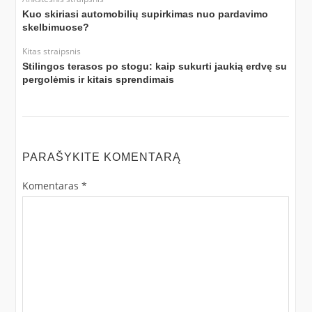
Kuo skiriasi automobilių supirkimas nuo pardavimo
skelbimuose?
Kitas straipsnis
Stilingos terasos po stogu: kaip sukurti jaukią erdvę su
pergolėmis ir kitais sprendimais
PARAŠYKITE KOMENTARĄ
Komentaras
*