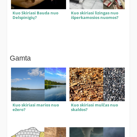
Kuo Skiriasi Bauda nuo
Kuo skiriasi lizingas nuo
Delspinigių?
išperkamosios nuomos?
Gamta
Kuo skiriasi marios nuo
Kuo skiriasi mulčas nuo
ežero?
skaldos?