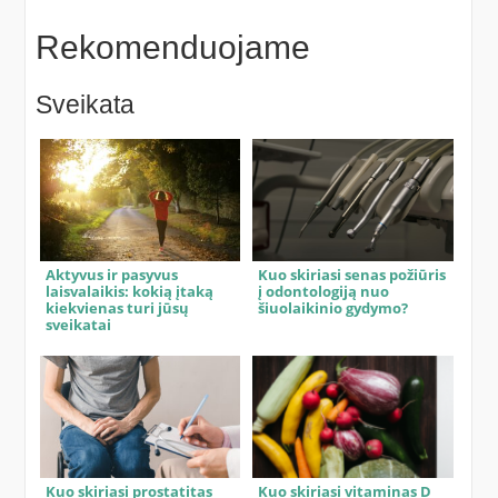
Rekomenduojame
Sveikata
Aktyvus ir pasyvus
Kuo skiriasi senas požiūris
laisvalaikis: kokią įtaką
į odontologiją nuo
kiekvienas turi jūsų
šiuolaikinio gydymo?
sveikatai
Kuo skiriasi prostatitas
Kuo skiriasi vitaminas D