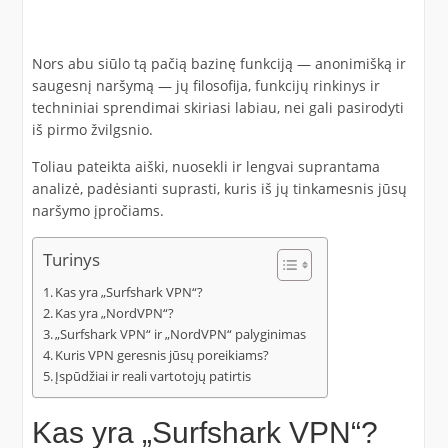
Nors abu siūlo tą pačią bazinę funkciją — anonimišką ir
saugesnį naršymą — jų filosofija, funkcijų rinkinys ir
techniniai sprendimai skiriasi labiau, nei gali pasirodyti
iš pirmo žvilgsnio.
Toliau pateikta aiški, nuosekli ir lengvai suprantama
analizė, padėsianti suprasti, kuris iš jų tinkamesnis jūsų
naršymo įpročiams.
Turinys
Kas yra „Surfshark VPN“?
Kas yra „NordVPN“?
„Surfshark VPN“ ir „NordVPN“ palyginimas
Kuris VPN geresnis jūsų poreikiams?
Įspūdžiai ir reali vartotojų patirtis
Kas yra „Surfshark VPN“?