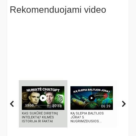
Rekomenduojami video
07:18
06:39
KAS SUKŪRĖ DIRBTINĮ
KĄ SLEPIA BALTIJOS
5 GALINGI
INTELEKTĄ? KILMĖS
JŪRA? 5
BRANDUOL
ISTORIJA IR FAKTAI
NUGRIMZDUSIOS...
SPROGIMA