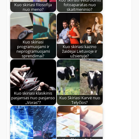
Kuo skiriasi filosofija
fotoaparatas nuo
nuo meno?
skaitmeninio?
Kuo skiriasi
programuojami ir
Kuo skiriasi kazino
neprogramuojami
žaidėjai Lietuvoje ir
sprendimai?
užsienyje?
Kuo skiriasi klasikinis
pasjansas nuo pasjanso
Kuo Skiriasi Karvė nuo
„Voras“?
Telyčios?