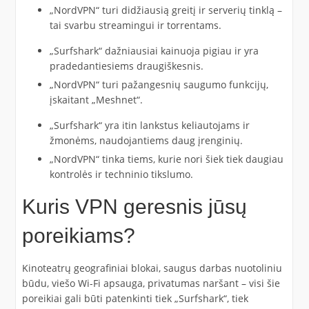
„NordVPN“ turi didžiausią greitį ir serverių tinklą –
tai svarbu streamingui ir torrentams.
„Surfshark“ dažniausiai kainuoja pigiau ir yra
pradedantiesiems draugiškesnis.
„NordVPN“ turi pažangesnių saugumo funkcijų,
įskaitant „Meshnet“.
„Surfshark“ yra itin lankstus keliautojams ir
žmonėms, naudojantiems daug įrenginių.
„NordVPN“ tinka tiems, kurie nori šiek tiek daugiau
kontrolės ir techninio tikslumo.
Kuris VPN geresnis jūsų
poreikiams?
Kinoteatrų geografiniai blokai, saugus darbas nuotoliniu
būdu, viešo Wi-Fi apsauga, privatumas naršant – visi šie
poreikiai gali būti patenkinti tiek „Surfshark“, tiek