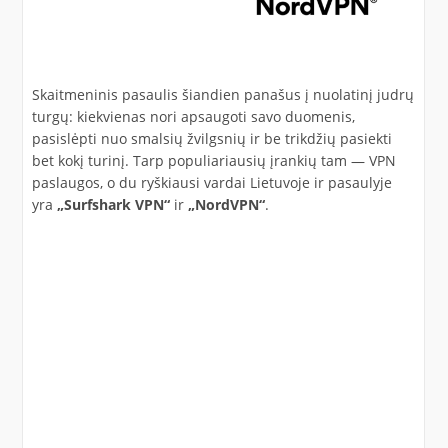
Skaitmeninis pasaulis šiandien panašus į nuolatinį judrų
turgų: kiekvienas nori apsaugoti savo duomenis,
pasislėpti nuo smalsių žvilgsnių ir be trikdžių pasiekti
bet kokį turinį. Tarp populiariausių įrankių tam — VPN
paslaugos, o du ryškiausi vardai Lietuvoje ir pasaulyje
yra
„Surfshark VPN“
ir
„NordVPN“
.