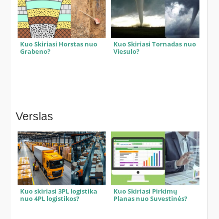
Kuo Skiriasi Horstas nuo
Kuo Skiriasi Tornadas nuo
Grabeno?
Viesulo?
Verslas
Kuo skiriasi 3PL logistika
Kuo Skiriasi Pirkimų
nuo 4PL logistikos?
Planas nuo Suvestinės?