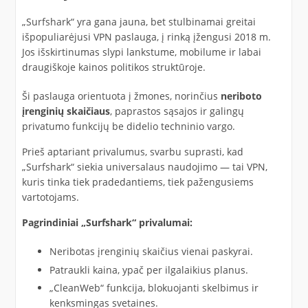
„Surfshark“ yra gana jauna, bet stulbinamai greitai
išpopuliarėjusi VPN paslauga, į rinką įžengusi 2018 m.
Jos išskirtinumas slypi lankstume, mobilume ir labai
draugiškoje kainos politikos struktūroje.
Ši paslauga orientuota į žmones, norinčius
neriboto
įrenginių skaičiaus
, paprastos sąsajos ir galingų
privatumo funkcijų be didelio techninio vargo.
Prieš aptariant privalumus, svarbu suprasti, kad
„Surfshark“ siekia universalaus naudojimo — tai VPN,
kuris tinka tiek pradedantiems, tiek pažengusiems
vartotojams.
Pagrindiniai „Surfshark“ privalumai:
Neribotas įrenginių skaičius vienai paskyrai.
Patraukli kaina, ypač per ilgalaikius planus.
„CleanWeb“ funkcija, blokuojanti skelbimus ir
kenksmingas svetaines.