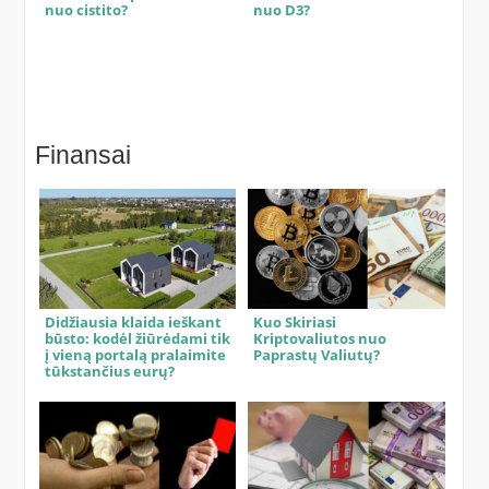
nuo cistito?
nuo D3?
Finansai
Didžiausia klaida ieškant
Kuo Skiriasi
būsto: kodėl žiūrėdami tik
Kriptovaliutos nuo
į vieną portalą pralaimite
Paprastų Valiutų?
tūkstančius eurų?