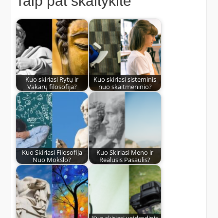
Taip pat skaitykite
Kuo skiriasi Rytų ir
Kuo skiriasi sisteminis
Vakarų filosofija?
nuo skaitmeninio?
Kuo Skiriasi Filosofija
Kuo Skiriasi Meno ir
Nuo Mokslo?
Realusis Pasaulis?
Kuo skiriasi veidrodinis