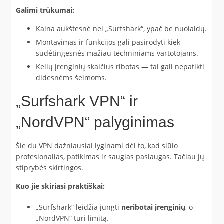
Galimi trūkumai:
Kaina aukštesnė nei „Surfshark“, ypač be nuolaidų.
Montavimas ir funkcijos gali pasirodyti kiek
sudėtingesnės mažiau techniniams vartotojams.
Kelių įrenginių skaičius ribotas — tai gali nepatikti
didesnėms šeimoms.
„Surfshark VPN“ ir
„NordVPN“ palyginimas
Šie du VPN dažniausiai lyginami dėl to, kad siūlo
profesionalias, patikimas ir saugias paslaugas. Tačiau jų
stiprybės skirtingos.
Kuo jie skiriasi praktiškai:
„Surfshark“ leidžia jungti
neribotai įrenginių
, o
„NordVPN“ turi limitą.