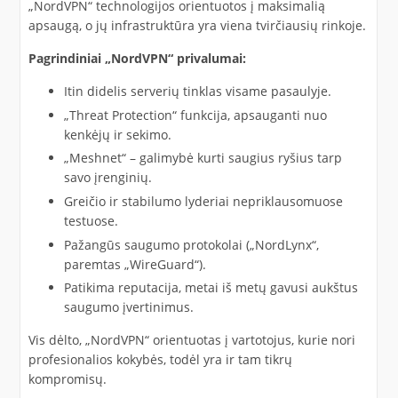
„NordVPN“ technologijos orientuotos į maksimalią
apsaugą, o jų infrastruktūra yra viena tvirčiausių rinkoje.
Pagrindiniai „NordVPN“ privalumai:
Itin didelis serverių tinklas visame pasaulyje.
„Threat Protection“ funkcija, apsauganti nuo
kenkėjų ir sekimo.
„Meshnet“ – galimybė kurti saugius ryšius tarp
savo įrenginių.
Greičio ir stabilumo lyderiai nepriklausomuose
testuose.
Pažangūs saugumo protokolai („NordLynx“,
paremtas „WireGuard“).
Patikima reputacija, metai iš metų gavusi aukštus
saugumo įvertinimus.
Vis dėlto, „NordVPN“ orientuotas į vartotojus, kurie nori
profesionalios kokybės, todėl yra ir tam tikrų
kompromisų.