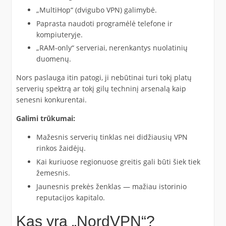
„MultiHop“ (dvigubo VPN) galimybė.
Paprasta naudoti programėlė telefone ir
kompiuteryje.
„RAM-only“ serveriai, nerenkantys nuolatinių
duomenų.
Nors paslauga itin patogi, ji nebūtinai turi tokį platų
serverių spektrą ar tokį gilų techninį arsenalą kaip
senesni konkurentai.
Galimi trūkumai:
Mažesnis serverių tinklas nei didžiausių VPN
rinkos žaidėjų.
Kai kuriuose regionuose greitis gali būti šiek tiek
žemesnis.
Jaunesnis prekės ženklas — mažiau istorinio
reputacijos kapitalo.
Kas yra „NordVPN“?