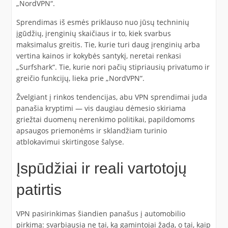
„NordVPN“.
Sprendimas iš esmės priklauso nuo jūsų techninių
įgūdžių, įrenginių skaičiaus ir to, kiek svarbus
maksimalus greitis. Tie, kurie turi daug įrenginių arba
vertina kainos ir kokybės santykį, neretai renkasi
„Surfshark“. Tie, kurie nori pačių stipriausių privatumo ir
greičio funkcijų, lieka prie „NordVPN“.
Žvelgiant į rinkos tendencijas, abu VPN sprendimai juda
panašia kryptimi — vis daugiau dėmesio skiriama
griežtai duomenų nerenkimo politikai, papildomoms
apsaugos priemonėms ir sklandžiam turinio
atblokavimui skirtingose šalyse.
Įspūdžiai ir reali vartotojų
patirtis
VPN pasirinkimas šiandien panašus į automobilio
pirkimą: svarbiausia ne tai, ką gamintojai žada, o tai, kaip