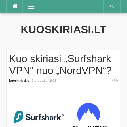
Praleisti
Meniu
KUOSKIRIASI.LT
Kuo skiriasi „Surfshark
VPN“ nuo „NordVPN“?
kuoskiriasi.lt
3 gruodžio, 2025
0