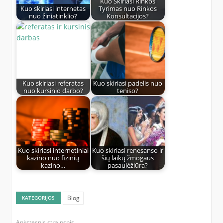
Kuo Skiriasi Rinkos
Kuo skiriasi internetas
Tyrimas nuo Rinkos
nuo žiniatinklio?
Konsultacijos?
Kuo skiriasi referatas
Kuo skiriasi padelis nuo
nuo kursinio darbo?
teniso?
Kuo skiriasi internetiniai
Kuo skiriasi renesanso ir
kazino nuo fizinių
šių laikų žmogaus
kazino…
pasaulėžiūra?
Blog
KATEGORIJOS
Ankstesnis straipsnis