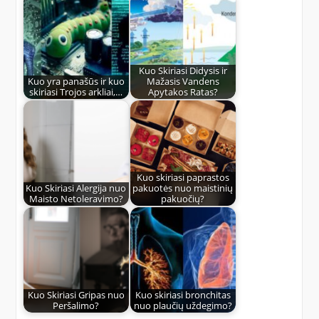
Kuo Skiriasi Didysis ir
Kuo yra panašūs ir kuo
Mažasis Vandens
skiriasi Trojos arkliai,…
Apytakos Ratas?
Kuo skiriasi paprastos
Kuo Skiriasi Alergija nuo
pakuotės nuo maistinių
Maisto Netoleravimo?
pakuočių?
Kuo Skiriasi Gripas nuo
Kuo skiriasi bronchitas
Peršalimo?
nuo plaučių uždegimo?