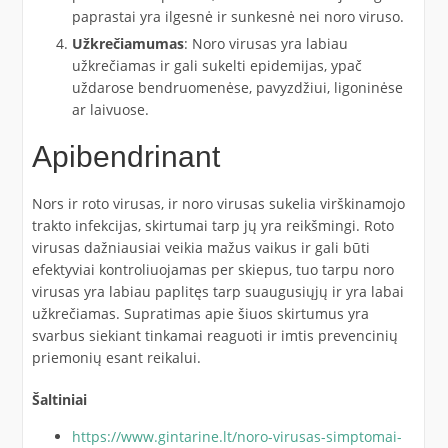
paprastai yra ilgesnė ir sunkesnė nei noro viruso.
Užkrečiamumas
: Noro virusas yra labiau
užkrečiamas ir gali sukelti epidemijas, ypač
uždarose bendruomenėse, pavyzdžiui, ligoninėse
ar laivuose.
Apibendrinant
Nors ir roto virusas, ir noro virusas sukelia virškinamojo
trakto infekcijas, skirtumai tarp jų yra reikšmingi. Roto
virusas dažniausiai veikia mažus vaikus ir gali būti
efektyviai kontroliuojamas per skiepus, tuo tarpu noro
virusas yra labiau paplitęs tarp suaugusiųjų ir yra labai
užkrečiamas. Supratimas apie šiuos skirtumus yra
svarbus siekiant tinkamai reaguoti ir imtis prevencinių
priemonių esant reikalui.
Šaltiniai
https://www.gintarine.lt/noro-virusas-simptomai-