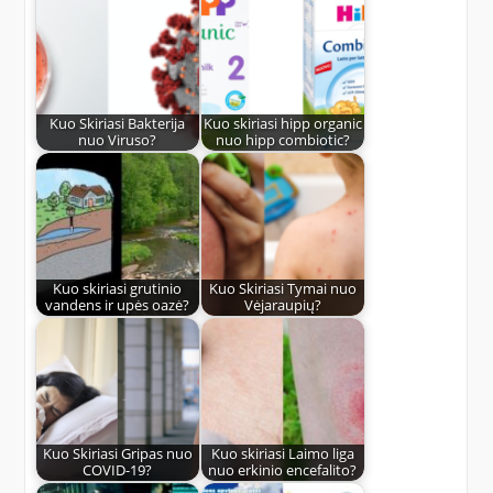
Kuo Skiriasi Bakterija
Kuo skiriasi hipp organic
nuo Viruso?
nuo hipp combiotic?
Kuo skiriasi grutinio
Kuo Skiriasi Tymai nuo
vandens ir upės oazė?
Vėjaraupių?
Kuo Skiriasi Gripas nuo
Kuo skiriasi Laimo liga
COVID-19?
nuo erkinio encefalito?