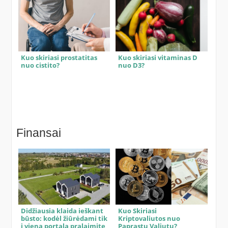
Kuo skiriasi prostatitas
Kuo skiriasi vitaminas D
nuo cistito?
nuo D3?
Finansai
Didžiausia klaida ieškant
Kuo Skiriasi
būsto: kodėl žiūrėdami tik
Kriptovaliutos nuo
į vieną portalą pralaimite
Paprastų Valiutų?