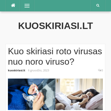
Praleisti
Meniu
KUOSKIRIASI.LT
Kuo skiriasi roto virusas
nuo noro viruso?
kuoskiriasi.lt
6 gruodžio, 2023
0