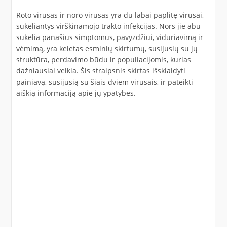
Roto virusas ir noro virusas yra du labai paplitę virusai,
sukeliantys virškinamojo trakto infekcijas. Nors jie abu
sukelia panašius simptomus, pavyzdžiui, viduriavimą ir
vėmimą, yra keletas esminių skirtumų, susijusių su jų
struktūra, perdavimo būdu ir populiacijomis, kurias
dažniausiai veikia. Šis straipsnis skirtas išsklaidyti
painiavą, susijusią su šiais dviem virusais, ir pateikti
aiškią informaciją apie jų ypatybes.