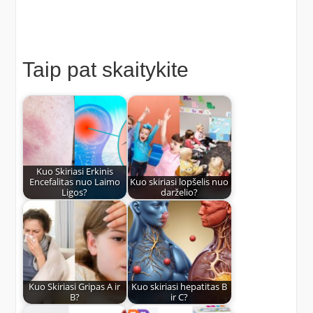
Taip pat skaitykite
Kuo Skiriasi Erkinis
Encefalitas nuo Laimo
Kuo skiriasi lopšelis nuo
Ligos?
darželio?
Kuo Skiriasi Gripas A ir
Kuo skiriasi hepatitas B
B?
ir C?