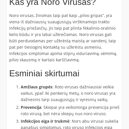
Kas yra Noro Virusas?
Noro virusas, žinomas taip pat kaip „pilvo gripas”, yra
viena iš dažniausių suaugusiųjų virškinamojo trakto
infekcijų priežasčių. Jis taip pat plinta fekalinio-oralinio
kelio būdu ir yra labai užkrečiamas. Noro virusas gali
būti perduodamas per užkrėstą maistą ar vandenį, taip
pat per tiesioginį kontaktą su užkrėstu asmeniu.
Infekcijos simptomai apima stiprų viduriavimą, vėmimą,
pilvo skausmą ir kartais karščiavimą.
Esminiai skirtumai
Amžiaus grupės
: Roto virusas dažniausiai veikia
vaikus, ypač iki penkerių metų, o noro virusas yra
dažnesnis tarp suaugusiųjų ir vyresnių vaikų.
Prevencija
: Skiepai yra veiksminga prevencija prieš
roto virusą, bet nėra skiepų nuo noro viruso.
Infekcijos eiga ir trukmė
: Nors abu virusai sukelia
panašius simptomus, roto viruso infekcijos eiga