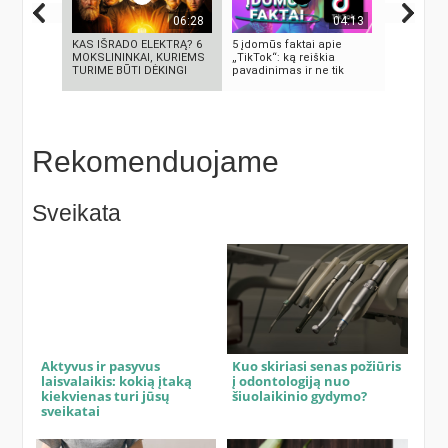
06:28
04:13
KAS IŠRADO ELEKTRĄ? 6
5 įdomūs faktai apie
Vilniaus s
MOKSLININKAI, KURIEMS
„TikTok“: ką reiškia
TURIME BŪTI DĖKINGI
pavadinimas ir ne tik
Rekomenduojame
Sveikata
Aktyvus ir pasyvus
Kuo skiriasi senas požiūris
laisvalaikis: kokią įtaką
į odontologiją nuo
kiekvienas turi jūsų
šiuolaikinio gydymo?
sveikatai