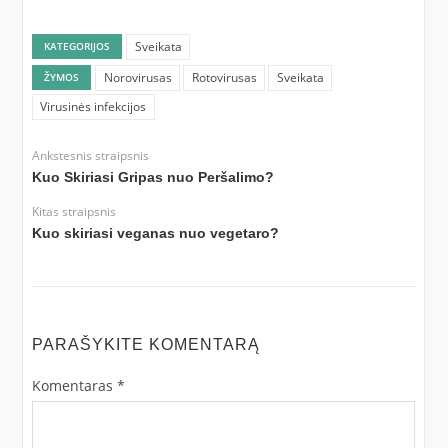
Sveikata
KATEGORIJOS
Norovirusas
Rotovirusas
Sveikata
ŽYMOS
Virusinės infekcijos
Ankstesnis straipsnis
Kuo Skiriasi Gripas nuo Peršalimo?
Kitas straipsnis
Kuo skiriasi veganas nuo vegetaro?
PARAŠYKITE KOMENTARĄ
Komentaras
*