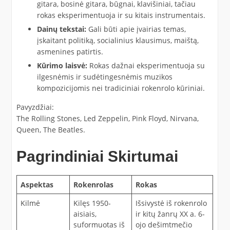
gitara, bosinė gitara, būgnai, klavišiniai, tačiau
rokas eksperimentuoja ir su kitais instrumentais.
Dainų tekstai:
Gali būti apie įvairias temas,
įskaitant politiką, socialinius klausimus, maištą,
asmenines patirtis.
Kūrimo laisvė:
Rokas dažnai eksperimentuoja su
ilgesnėmis ir sudėtingesnėmis muzikos
kompozicijomis nei tradiciniai rokenrolo kūriniai.
Pavyzdžiai:
The Rolling Stones, Led Zeppelin, Pink Floyd, Nirvana,
Queen, The Beatles.
Pagrindiniai Skirtumai
Aspektas
Rokenrolas
Rokas
Kilmė
Kilęs 1950-
Išsivystė iš rokenrolo
aisiais,
ir kitų žanrų XX a. 6-
suformuotas iš
ojo dešimtmečio