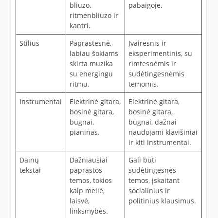
bliuzo,
pabaigoje.
ritmenbliuzo ir
kantri.
Stilius
Paprastesnė,
Įvairesnis ir
labiau šokiams
eksperimentinis, su
skirta muzika
rimtesnėmis ir
su energingu
sudėtingesnėmis
ritmu.
temomis.
Instrumentai
Elektrinė gitara,
Elektrinė gitara,
bosinė gitara,
bosinė gitara,
būgnai,
būgnai, dažnai
pianinas.
naudojami klavišiniai
ir kiti instrumentai.
Dainų
Dažniausiai
Gali būti
tekstai
paprastos
sudėtingesnės
temos, tokios
temos, įskaitant
kaip meilė,
socialinius ir
laisvė,
politinius klausimus.
linksmybės.