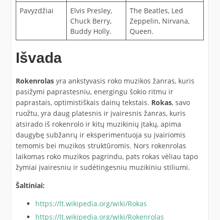
Pavyzdžiai
Elvis Presley,
The Beatles, Led
Chuck Berry,
Zeppelin, Nirvana,
Buddy Holly.
Queen.
Išvada
Rokenrolas
yra ankstyvasis roko muzikos žanras, kuris
pasižymi paprastesniu, energingu šokio ritmu ir
paprastais, optimistiškais dainų tekstais.
Rokas
, savo
ruožtu, yra daug platesnis ir įvairesnis žanras, kuris
atsirado iš rokenrolo ir kitų muzikinių įtakų, apima
daugybę subžanrų ir eksperimentuoja su įvairiomis
temomis bei muzikos struktūromis. Nors rokenrolas
laikomas roko muzikos pagrindu, pats rokas vėliau tapo
žymiai įvairesniu ir sudėtingesniu muzikiniu stiliumi.
Šaltiniai:
https://lt.wikipedia.org/wiki/Rokas
https://lt.wikipedia.org/wiki/Rokenrolas