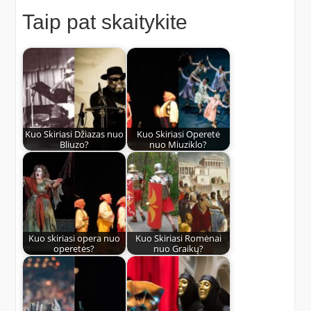
Taip pat skaitykite
Kuo Skiriasi Džiazas nuo
Kuo Skiriasi Operetė
Bliuzo?
nuo Miuziklo?
Kuo skiriasi opera nuo
Kuo Skiriasi Romėnai
operetės?
nuo Graikų?