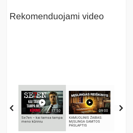
Rekomenduojami video
17:50
09:00
Se7en – kai tamsa tampa
KAMUOLINIS ŽAIBAS:
Autorius S
meno kūriniu
MĮSLINGA GAMTOS
Lisauskas
PASLAPTIS