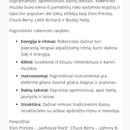
suprantamais, optimistiniais dainų tekstais. Rokenrolo
muzika buvo viena iš pamatinių roko vystymosi krypčių ir
tapo itin populiari dėl tokių atlikėjų kaip Elvis Presley,
Chuck Berry, Little Richard ir Buddy Holly.
Pagrindinės rokenrolo savybės:
Energija ir ritmas:
Rokenrolas dažnai turi
paprastą, lengvai atpažįstamą ritmą, kuris skatina
šokį ir energiją.
Kilmė:
Susiklostė iš bliuzo, ritmenbliuzo ir kantri
muzikos.
Instrumentai:
Pagrindiniai instrumentai yra
elektrinė gitara, bosinė gitara, būgnai ir pianinas.
Dainų tekstai:
Paprastai optimistiniai, apie meilę,
jaunystę ir laisvę.
Struktūra:
Dažnai remiasi tradicinėmis dainų
struktūromis su aiškiai apibrėžtu ritmu ir melodija.
Pavyzdžiai:
Elvis Presley – „Jailhouse Rock“, Chuck Berry – „Johnny B.