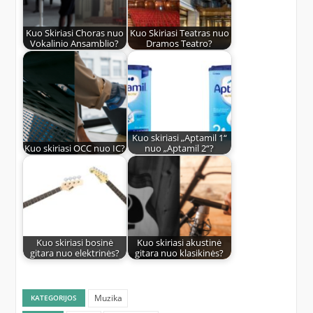
Kuo Skiriasi Choras nuo
Kuo Skiriasi Teatras nuo
Vokalinio Ansamblio?
Dramos Teatro?
Kuo skiriasi „Aptamil 1“
Kuo skiriasi OCC nuo IC?
nuo „Aptamil 2“?
Kuo skiriasi bosinė
Kuo skiriasi akustinė
gitara nuo elektrinės?
gitara nuo klasikinės?
Muzika
KATEGORIJOS