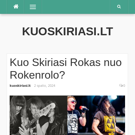
Praleisti
Meniu
KUOSKIRIASI.LT
Kuo Skiriasi Rokas nuo
Rokenrolo?
kuoskiriasi.lt
2 spalio, 2024
0