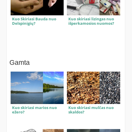
Kuo Skiriasi Bauda nuo
Kuo skiriasi lizingas nuo
Delspinigių?
išperkamosios nuomos?
Gamta
Kuo skiriasi marios nuo
Kuo skiriasi mulčas nuo
ežero?
skaldos?