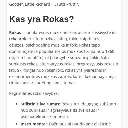
Goode“, Little Richard – „Tutti Frutti“.
Kas yra Rokas?
Rokas
– tai platesnis muzikinis žanras, kuris išsivystė iš
rokenrolo ir kitų muzikos stilių, tokių kaip bliuzas,
džiazas, psichodelinė muzika ir folk. Rokas tapo
dominuojančia populiariosios muzikos forma nuo 1960-
ųjų ir toliau plėtojosi į daugybę subžanrų, tokių kaip
sunkusis rokas, alternatyvus rokas, progresyvusis rokas ir
kiti. Skirtingai nuo rokenrolo, rokas yra įvairesnis ir
eksperimentinis muzikos žanras, kuris dažnai nagrinėja
rimtesnes ar sudėtingesnes temas.
Pagrindinės roko savybės:
Stilistinis įvairumas:
Rokas turi daugybę subžanrų,
nuo sunkaus ir agresyvaus iki švelnaus ir
psichodelinio skambesio.
Instrumentai:
Dažniausiai naudojami elektrinė