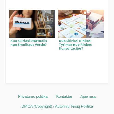
Kuo Skiriasi Startuolis
Kuo Skiriasi Rinkos
nuo Smulkaus Verslo?
Tyrimas nuo Rinkos
Konsultacijos?
Privatumo politika
Kontaktai
Apie mus
DMCA (Copyright) / Autorinių Teisių Politika