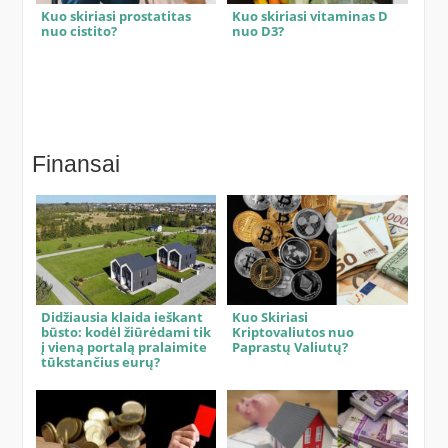
Kuo skiriasi prostatitas
Kuo skiriasi vitaminas D
nuo cistito?
nuo D3?
Finansai
Didžiausia klaida ieškant
Kuo Skiriasi
būsto: kodėl žiūrėdami tik
Kriptovaliutos nuo
į vieną portalą pralaimite
Paprastų Valiutų?
tūkstančius eurų?