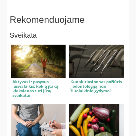
Rekomenduojame
Sveikata
Aktyvus ir pasyvus
Kuo skiriasi senas požiūris
laisvalaikis: kokią įtaką
į odontologiją nuo
kiekvienas turi jūsų
šiuolaikinio gydymo?
sveikatai