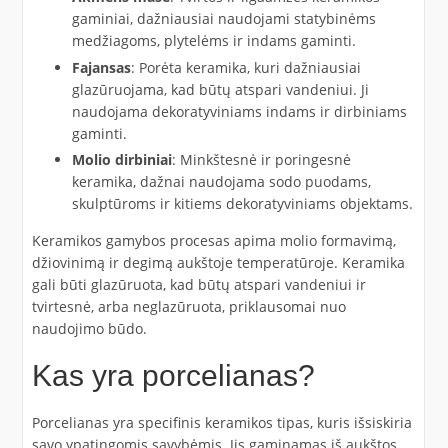
gaminiai, dažniausiai naudojami statybinėms
medžiagoms, plytelėms ir indams gaminti.
Fajansas
: Porėta keramika, kuri dažniausiai
glazūruojama, kad būtų atspari vandeniui. Ji
naudojama dekoratyviniams indams ir dirbiniams
gaminti.
Molio dirbiniai
: Minkštesnė ir poringesnė
keramika, dažnai naudojama sodo puodams,
skulptūroms ir kitiems dekoratyviniams objektams.
Keramikos gamybos procesas apima molio formavimą,
džiovinimą ir degimą aukštoje temperatūroje. Keramika
gali būti glazūruota, kad būtų atspari vandeniui ir
tvirtesnė, arba neglazūruota, priklausomai nuo
naudojimo būdo.
Kas yra porcelianas?
Porcelianas yra specifinis keramikos tipas, kuris išsiskiria
savo ypatingomis savybėmis. Jis gaminamas iš aukštos