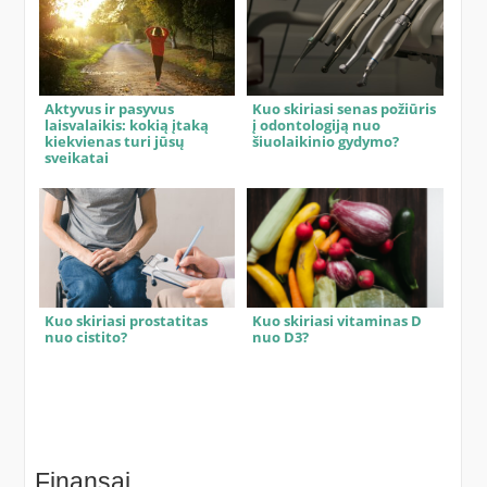
Aktyvus ir pasyvus
Kuo skiriasi senas požiūris
laisvalaikis: kokią įtaką
į odontologiją nuo
kiekvienas turi jūsų
šiuolaikinio gydymo?
sveikatai
Kuo skiriasi prostatitas
Kuo skiriasi vitaminas D
nuo cistito?
nuo D3?
Finansai