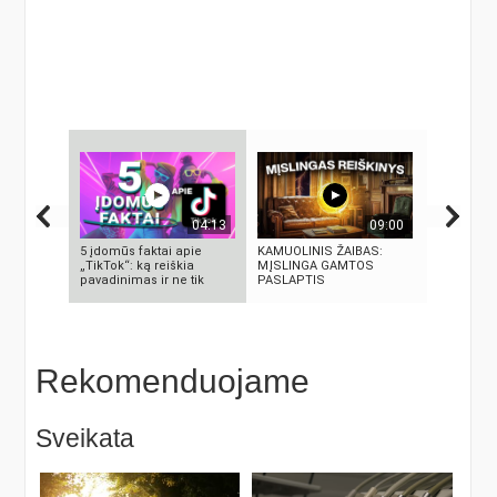
04:13
09:00
5 įdomūs faktai apie
KAMUOLINIS ŽAIBAS:
Autorius K
„TikTok“: ką reiškia
MĮSLINGA GAMTOS
Paškeviči
pavadinimas ir ne tik
PASLAPTIS
Rekomenduojame
Sveikata