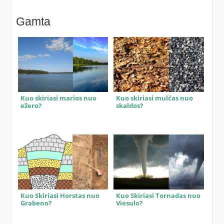
Gamta
Kuo skiriasi marios nuo
Kuo skiriasi mulčas nuo
ežero?
skaldos?
Kuo Skiriasi Horstas nuo
Kuo Skiriasi Tornadas nuo
Grabeno?
Viesulo?