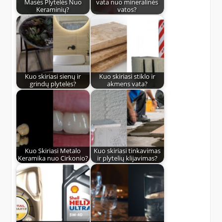
Masės Plytelės Nuo
vata nuo mineralinės
Keraminių?
vatos?
Kuo skiriasi sienų ir
Kuo skiriasi stiklo ir
grindų plytelės?
akmens vata?
Kuo Skiriasi Metalo
Kuo skiriasi tinkavimas
Keramika nuo Cirkonio?
ir plytelių klijavimas?