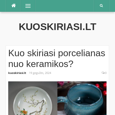
Praleisti
Meniu
KUOSKIRIASI.LT
Kuo skiriasi porcelianas
nuo keramikos?
kuoskiriasi.lt
19 gegužės, 2024
0