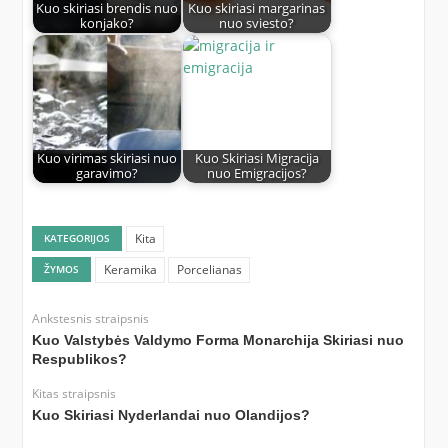
Kuo skiriasi brendis nuo
Kuo skiriasi margarinas
konjako?
nuo sviesto?
Kuo virimas skiriasi nuo
Kuo Skiriasi Migracija
garavimo?
nuo Emigracijos?
Kita
KATEGORIJOS
Keramika
Porcelianas
ŽYMOS
Ankstesnis straipsnis
Kuo Valstybės Valdymo Forma Monarchija Skiriasi nuo
Respublikos?
Kitas straipsnis
Kuo Skiriasi Nyderlandai nuo Olandijos?