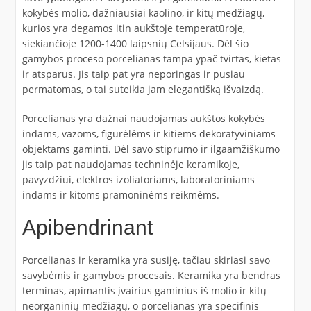
kokybės molio, dažniausiai kaolino, ir kitų medžiagų,
kurios yra degamos itin aukštoje temperatūroje,
siekiančioje 1200-1400 laipsnių Celsijaus. Dėl šio
gamybos proceso porcelianas tampa ypač tvirtas, kietas
ir atsparus. Jis taip pat yra neporingas ir pusiau
permatomas, o tai suteikia jam elegantišką išvaizdą.
Porcelianas yra dažnai naudojamas aukštos kokybės
indams, vazoms, figūrėlėms ir kitiems dekoratyviniams
objektams gaminti. Dėl savo stiprumo ir ilgaamžiškumo
jis taip pat naudojamas techninėje keramikoje,
pavyzdžiui, elektros izoliatoriams, laboratoriniams
indams ir kitoms pramoninėms reikmėms.
Apibendrinant
Porcelianas ir keramika yra susiję, tačiau skiriasi savo
savybėmis ir gamybos procesais. Keramika yra bendras
terminas, apimantis įvairius gaminius iš molio ir kitų
neorganinių medžiagų, o porcelianas yra specifinis