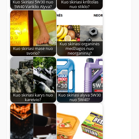
Kuo Skiriasi 5W30 nuo
Kuo skiriasi krištolas
5W40 Variklio Alyva?
nuo stiklo?
Kuo skiriasi organinės
Kuo skiriasi masė nuo
medžiagos nuo
svorio?
neorganinių?
Kuo skiriasi karys nuo
Kuo skiriasi alyva 5W30
kareivio?
nuo 5W40?