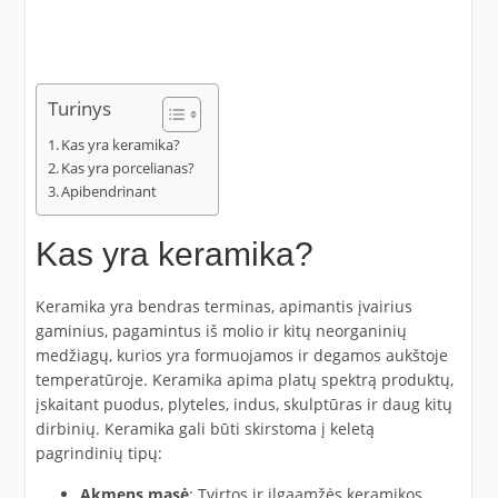
Turinys
Kas yra keramika?
Kas yra porcelianas?
Apibendrinant
Kas yra keramika?
Keramika yra bendras terminas, apimantis įvairius
gaminius, pagamintus iš molio ir kitų neorganinių
medžiagų, kurios yra formuojamos ir degamos aukštoje
temperatūroje. Keramika apima platų spektrą produktų,
įskaitant puodus, plyteles, indus, skulptūras ir daug kitų
dirbinių. Keramika gali būti skirstoma į keletą
pagrindinių tipų:
Akmens masė
: Tvirtos ir ilgaamžės keramikos