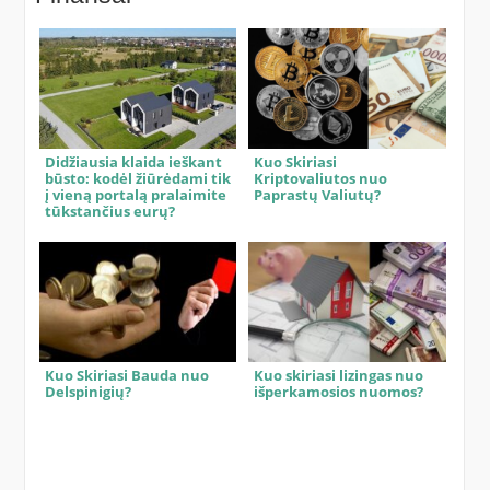
Didžiausia klaida ieškant
Kuo Skiriasi
būsto: kodėl žiūrėdami tik
Kriptovaliutos nuo
į vieną portalą pralaimite
Paprastų Valiutų?
tūkstančius eurų?
Kuo Skiriasi Bauda nuo
Kuo skiriasi lizingas nuo
Delspinigių?
išperkamosios nuomos?