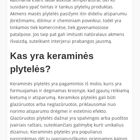
susidaro ypač tvirtas ir tankus plytelių produktas.
Akmens masės plytelės pasižymi itin dideliu atsparumu
įbrėžimams, dilimui ir cheminiam poveikiui, todėl yra
tinkamos tiek komercinėse, tiek gyvenamosiose
patalpose. Jos taip pat gali imituoti natūralaus akmens
išvaizdą, suteikiant interjerui prabangos jausmą.
Kas yra keraminės
plytelės?
Keraminės plytelės yra pagamintos iš molio, kuris yra
formuojamas ir deginamas krosnyje, kad įgautų reikiamą
kietumą ir atsparumą. Keramikos plytelės gali būti
glazūruotos arba neglazūruotos, priklausomai nuo
norimo atsparumo drėgmei ir estetinio efekto.
Glazūruotos plytelės dažnai yra spalvingos arba puoštos
įvairiais raštais, suteikiančiais galimybę kurti unikalius
dizainus. Keraminės plytelės yra populiarus
pasirinkimas dėl jų įvairiapusiškumo, prieinamos kainos