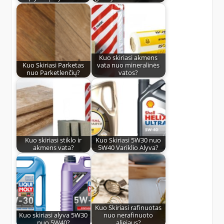
Kuo skiriasi akmens
Kuo Skiriasi Parketas
vata nuo mineralinės
nuo Parketlenčių?
vatos?
Kuo skiriasi stiklo ir
Kuo Skiriasi 5W30 nuo
akmens vata?
5W40 Variklio Alyva?
Kuo Skiriasi rafinuotas
Kuo skiriasi alyva 5W30
nuo nerafinuoto
nuo 5W40?
aliejaus?