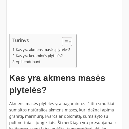
Turinys
Kas yra akmens masės plytelės?
Kas yra keraminės plytelės?
Apibendrinant
Kas yra akmens masės
plytelės?
Akmens masės plytelės yra pagamintos iš itin smulkiai
sumaltos natūralios akmens masės, kuri dažnai apima
granitą, marmurą, kvarcą ar dolomitą, sumaišyto su
polimeriniais jungikliais. Ši medžiaga yra presuojama ir
kaitinama esant labai aukštai temperatūrai, dėl ko