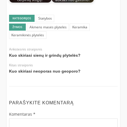
Statybos
KATEGORIJOS
Akmens masės plytelės
Keramika
ŽYMOS
Keramikinės plytelės
Ankstesnis straipsnis
Kuo skiriasi sienų ir grindų plytelės?
Kitas straipsnis
Kuo skiriasi neoporas nuo geoporo?
PARAŠYKITE KOMENTARĄ
Komentaras
*