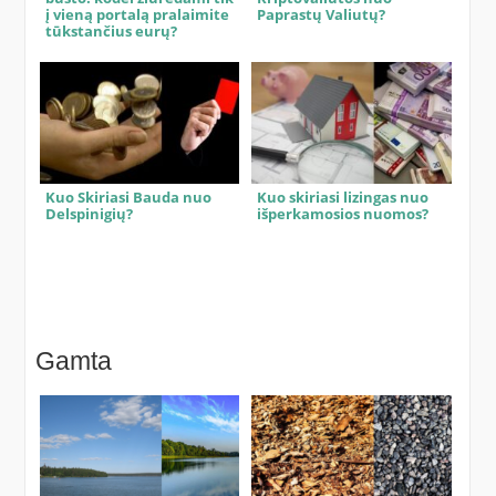
į vieną portalą pralaimite
Paprastų Valiutų?
tūkstančius eurų?
Kuo Skiriasi Bauda nuo
Kuo skiriasi lizingas nuo
Delspinigių?
išperkamosios nuomos?
Gamta