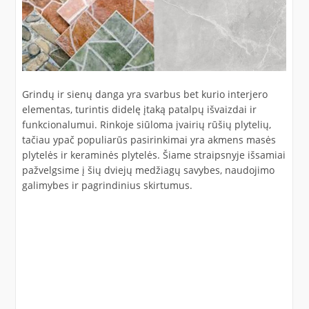
Grindų ir sienų danga yra svarbus bet kurio interjero
elementas, turintis didelę įtaką patalpų išvaizdai ir
funkcionalumui. Rinkoje siūloma įvairių rūšių plytelių,
tačiau ypač populiarūs pasirinkimai yra akmens masės
plytelės ir keraminės plytelės. Šiame straipsnyje išsamiai
pažvelgsime į šių dviejų medžiagų savybes, naudojimo
galimybes ir pagrindinius skirtumus.