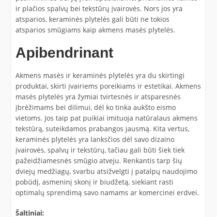
ir plačios spalvų bei tekstūrų įvairovės. Nors jos yra
atsparios, keraminės plytelės gali būti ne tokios
atsparios smūgiams kaip akmens masės plytelės.
Apibendrinant
Akmens masės ir keraminės plytelės yra du skirtingi
produktai, skirti įvairiems poreikiams ir estetikai. Akmens
masės plytelės yra žymiai tvirtesnės ir atsparesnės
įbrėžimams bei dilimui, dėl ko tinka aukšto eismo
vietoms. Jos taip pat puikiai imituoja natūralaus akmens
tekstūrą, suteikdamos prabangos jausmą. Kita vertus,
keraminės plytelės yra lanksčios dėl savo dizaino
įvairovės, spalvų ir tekstūrų, tačiau gali būti šiek tiek
pažeidžiamesnės smūgio atveju. Renkantis tarp šių
dviejų medžiagų, svarbu atsižvelgti į patalpų naudojimo
pobūdį, asmeninį skonį ir biudžetą, siekiant rasti
optimalų sprendimą savo namams ar komercinei erdvei.
Šaltiniai: