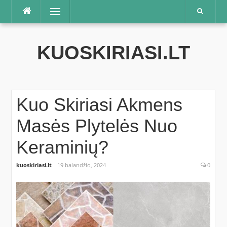
Praleisti
Meniu
KUOSKIRIASI.LT
Kuo Skiriasi Akmens
Masės Plytelės Nuo
Keraminių?
kuoskiriasi.lt
19 balandžio, 2024
0