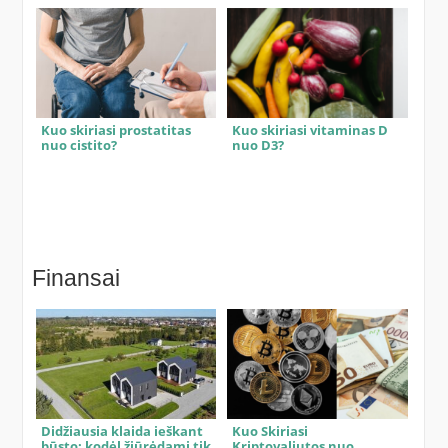
Kuo skiriasi prostatitas
Kuo skiriasi vitaminas D
nuo cistito?
nuo D3?
Finansai
Didžiausia klaida ieškant
Kuo Skiriasi
būsto: kodėl žiūrėdami tik
Kriptovaliutos nuo