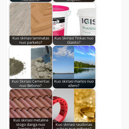
Kuo skiriasi laminatas
Kuo Skiriasi Tinkas nuo
nuo parketo?
Glaisto?
Kuo Skiriasi Cementas
Kuo skiriasi marios nuo
nuo Betono?
ežero?
Kuo skiriasi metalinė
stogo danga nuo
Kuo skiriasi raudonas
čerpinių stogų?
auksas nuo geltono?