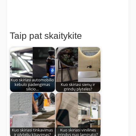
Taip pat skaitykite
Kuo skiriasi automobilio
kėbulo padengimas
Kuo skiriasi sienų ir
silicio…
grindų plytelės?
Kuo skiriasi tinkavimas
Kuo skiriasi vinilinės
ir plytelių klijavimas?
grindys nuo laminato?