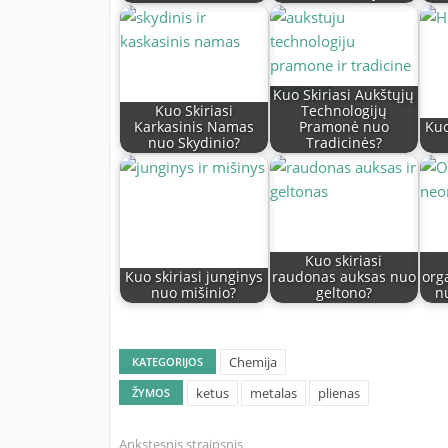
Kuo Skiriasi Aukštųjų
Kuo Skiriasi
Technologijų
Karkasinis Namas
Pramonė nuo
Kuo
nuo Skydinio?
Tradicinės?
Kuo skiriasi
Kuo skiriasi junginys
raudonas auksas nuo
org
nuo mišinio?
geltono?
n
Chemija
KATEGORIJOS
ketus
metalas
plienas
ŽYMOS
Ankstesnis straipsnis