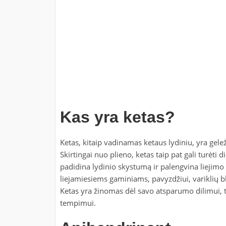
Kas yra ketas?
Ketas, kitaip vadinamas ketaus lydiniu, yra gelež
Skirtingai nuo plieno, ketas taip pat gali turėti di
padidina lydinio skystumą ir palengvina liejimo
liejamiesiems gaminiams, pavyzdžiui, variklių 
Ketas yra žinomas dėl savo atsparumo dilimui, ta
tempimui.