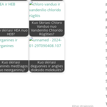
Kuo Skiriasi Chloro
Vanduo nuo
 skiriasi HEA nuo
Vandenilio Chlorido
HEB?
Rūgšties?
Kuo skiriasi
Kuo skiriasi
aninės medžiagos
deguonies ir anglies
uo neorganinių?
dioksido molekulės?
Kitas straipsnis