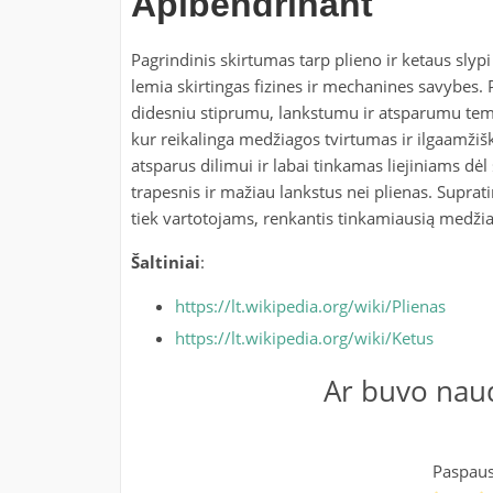
Apibendrinant
Pagrindinis skirtumas tarp plieno ir ketaus sly
lemia skirtingas fizines ir mechanines savybes.
didesniu stiprumu, lankstumu ir atsparumu temp
kur reikalinga medžiagos tvirtumas ir ilgaamžiš
atsparus dilimui ir labai tinkamas liejiniams dėl
trapesnis ir mažiau lankstus nei plienas. Supra
tiek vartotojams, renkantis tinkamiausią medžiag
Šaltiniai
:
https://lt.wikipedia.org/wiki/Plienas
https://lt.wikipedia.org/wiki/Ketus
Ar buvo naud
Paspausk