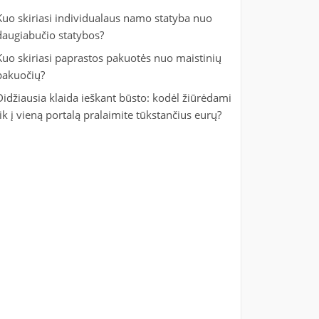
Kuo skiriasi individualaus namo statyba nuo
daugiabučio statybos?
Kuo skiriasi paprastos pakuotės nuo maistinių
pakuočių?
Didžiausia klaida ieškant būsto: kodėl žiūrėdami
tik į vieną portalą pralaimite tūkstančius eurų?