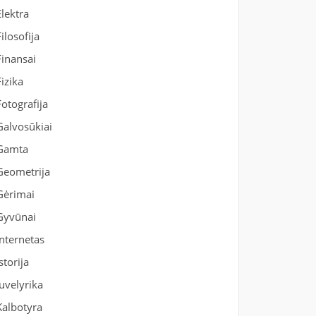
Elektra
Filosofija
Finansai
Fizika
Fotografija
Galvosūkiai
Gamta
Geometrija
Gėrimai
Gyvūnai
Internetas
Istorija
Juvelyrika
Kalbotyra