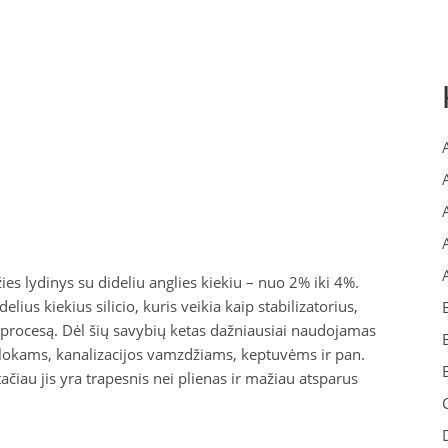
ies lydinys su dideliu anglies kiekiu – nuo 2% iki 4%.
delius kiekius silicio, kuris veikia kaip stabilizatorius,
 procesą. Dėl šių savybių ketas dažniausiai naudojamas
blokams, kanalizacijos vamzdžiams, keptuvėms ir pan.
čiau jis yra trapesnis nei plienas ir mažiau atsparus