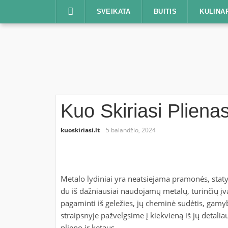
Praleisti
SVEIKATA
BUITIS
KULINA
Kuo Skiriasi Plien
kuoskiriasi.lt
5 balandžio, 2024
Metalo lydiniai yra neatsiejama pramonės, statyb
du iš dažniausiai naudojamų metalų, turinčių įva
pagaminti iš geležies, jų cheminė sudėtis, gamyb
straipsnyje pažvelgsime į kiekvieną iš jų detali
plieno ir ketaus.