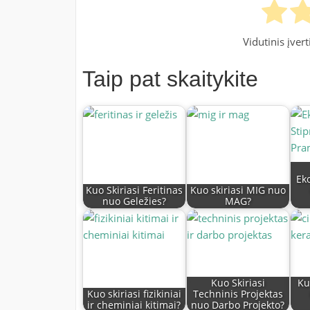
Vidutinis įver
Taip pat skaitykite
Ek
Kuo Skiriasi Feritinas
Kuo skiriasi MIG nuo
nuo Geležies?
MAG?
Kuo Skiriasi
Ku
Kuo skiriasi fizikiniai
Techninis Projektas
ir cheminiai kitimai?
nuo Darbo Projekto?