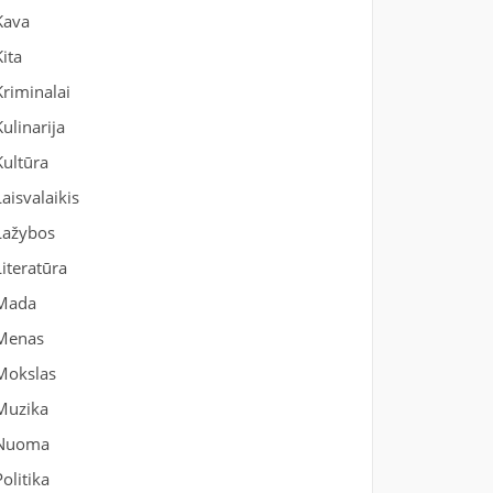
Kava
Kita
Kriminalai
Kulinarija
Kultūra
Laisvalaikis
Lažybos
Literatūra
Mada
Menas
Mokslas
Muzika
Nuoma
Politika