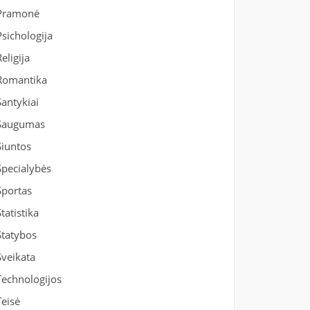
Pramonė
Psichologija
Religija
Romantika
Santykiai
Saugumas
Siuntos
Specialybės
Sportas
Statistika
Statybos
Sveikata
Technologijos
Teisė