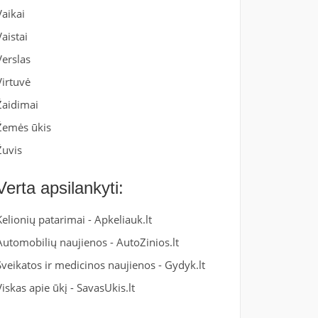
Vaikai
Vaistai
Verslas
Virtuvė
Žaidimai
Žemės ūkis
Žuvis
Verta apsilankyti:
Kelionių patarimai -
Apkeliauk.lt
Automobilių naujienos -
AutoZinios.lt
Sveikatos ir medicinos naujienos -
Gydyk.lt
Viskas apie ūkį -
SavasUkis.lt