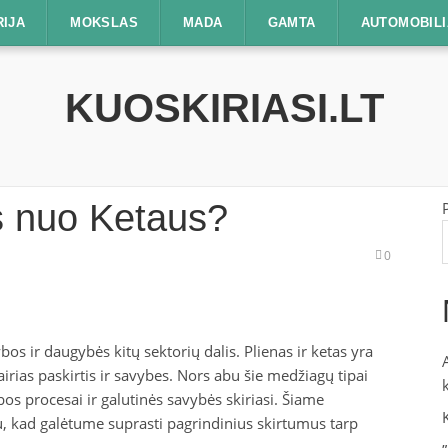
RIJA
MOKSLAS
MADA
GAMTA
AUTOMOBILI
KUOSKIRIASI.LT
as nuo Ketaus?
0
os ir daugybės kitų sektorių dalis. Plienas ir ketas yra
irias paskirtis ir savybes. Nors abu šie medžiagų tipai
os procesai ir galutinės savybės skiriasi. Šiame
au, kad galėtume suprasti pagrindinius skirtumus tarp