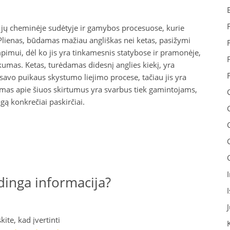
pi jų cheminėje sudėtyje ir gamybos procesuose, kurie
 Plienas, būdamas mažiau angliškas nei ketas, pasižymi
imui, dėl ko jis yra tinkamesnis statybose ir pramonėje,
kumas. Ketas, turėdamas didesnį anglies kiekį, yra
 savo puikaus skystumo liejimo procese, tačiau jis yra
timas apie šiuos skirtumus yra svarbus tiek gamintojams,
ą konkrečiai paskirčiai.
inga informacija?
ite, kad įvertinti