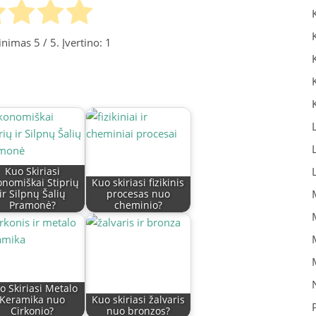
tinimas
5
/ 5. Įvertino:
1
Kuo Skiriasi
onomiškai Stiprių
Kuo skiriasi fizikinis
ir Silpnų Šalių
procesas nuo
Pramonė?
cheminio?
o Skiriasi Metalo
Keramika nuo
Kuo skiriasi žalvaris
Cirkonio?
nuo bronzos?