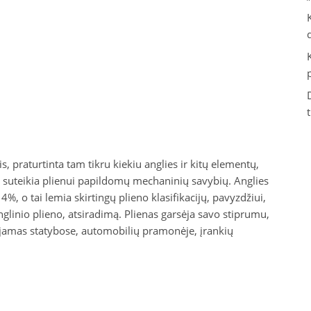
s, praturtinta tam tikru kiekiu anglies ir kitų elementų,
e suteikia plienui papildomų mechaninių savybių. Anglies
4%, o tai lemia skirtingų plieno klasifikacijų, pavyzdžiui,
anglinio plieno, atsiradimą. Plienas garsėja savo stiprumu,
ojamas statybose, automobilių pramonėje, įrankių