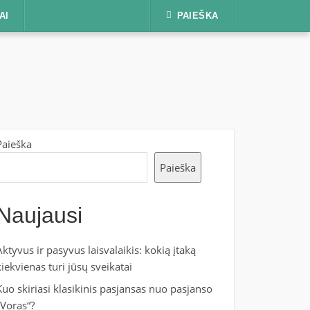
AI
PAIEŠKA
Paieška
Paieška
Naujausi
Aktyvus ir pasyvus laisvalaikis: kokią įtaką
kiekvienas turi jūsų sveikatai
Kuo skiriasi klasikinis pasjansas nuo pasjanso
„Voras“?