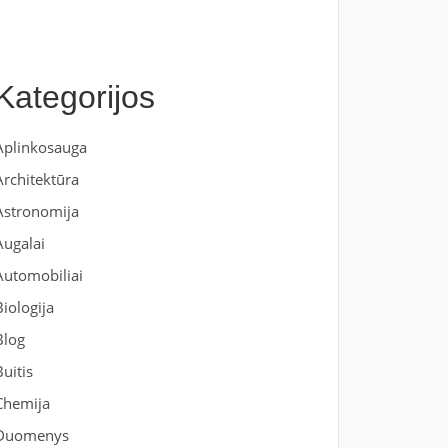
Kategorijos
Aplinkosauga
Architektūra
Astronomija
Augalai
Automobiliai
Biologija
Blog
Buitis
Chemija
Duomenys