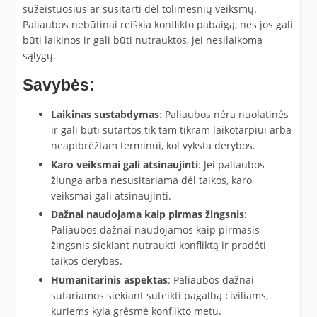
sužeistuosius ar susitarti dėl tolimesnių veiksmų.
Paliaubos nebūtinai reiškia konflikto pabaigą, nes jos gali
būti laikinos ir gali būti nutrauktos, jei nesilaikoma
sąlygų.
Savybės:
Laikinas sustabdymas
: Paliaubos nėra nuolatinės
ir gali būti sutartos tik tam tikram laikotarpiui arba
neapibrėžtam terminui, kol vyksta derybos.
Karo veiksmai gali atsinaujinti
: Jei paliaubos
žlunga arba nesusitariama dėl taikos, karo
veiksmai gali atsinaujinti.
Dažnai naudojama kaip pirmas žingsnis
:
Paliaubos dažnai naudojamos kaip pirmasis
žingsnis siekiant nutraukti konfliktą ir pradėti
taikos derybas.
Humanitarinis aspektas
: Paliaubos dažnai
sutariamos siekiant suteikti pagalbą civiliams,
kuriems kyla grėsmė konflikto metu.