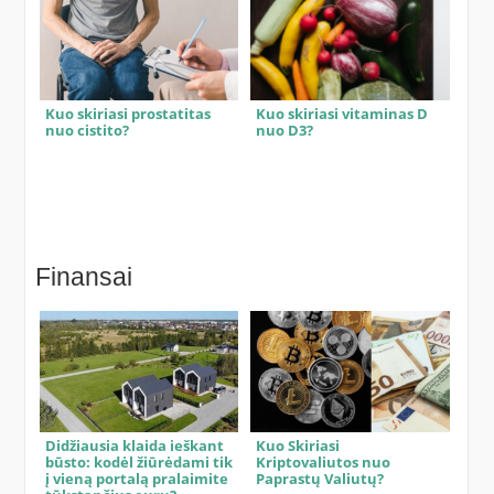
Kuo skiriasi prostatitas
Kuo skiriasi vitaminas D
nuo cistito?
nuo D3?
Finansai
Didžiausia klaida ieškant
Kuo Skiriasi
būsto: kodėl žiūrėdami tik
Kriptovaliutos nuo
į vieną portalą pralaimite
Paprastų Valiutų?