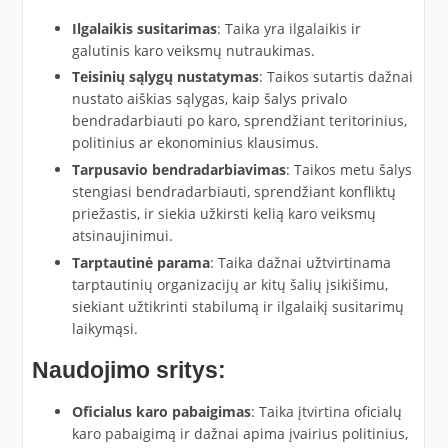
Ilgalaikis susitarimas
: Taika yra ilgalaikis ir
galutinis karo veiksmų nutraukimas.
Teisinių sąlygų nustatymas
: Taikos sutartis dažnai
nustato aiškias sąlygas, kaip šalys privalo
bendradarbiauti po karo, sprendžiant teritorinius,
politinius ar ekonominius klausimus.
Tarpusavio bendradarbiavimas
: Taikos metu šalys
stengiasi bendradarbiauti, sprendžiant konfliktų
priežastis, ir siekia užkirsti kelią karo veiksmų
atsinaujinimui.
Tarptautinė parama
: Taika dažnai užtvirtinama
tarptautinių organizacijų ar kitų šalių įsikišimu,
siekiant užtikrinti stabilumą ir ilgalaikį susitarimų
laikymąsi.
Naudojimo sritys:
Oficialus karo pabaigimas
: Taika įtvirtina oficialų
karo pabaigimą ir dažnai apima įvairius politinius,