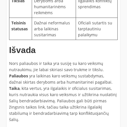
Tikslas
Deryboms arba
Ilgalaikis konfliktų
humanitarinėms
sprendimas
reikmėms
Teisinis
Dažnai neformalus
Oficiali sutartis su
statusas
arba laikinas
tarptautiniu
susitarimas
palaikymu
Išvada
Nors paliaubos ir taika yra susiję su karo veiksmų
nutraukimu, jie labai skiriasi savo trukme ir tikslu.
Paliaubos
yra laikinas karo veiksmų sustabdymas,
dažnai skirtas deryboms arba humanitarinei pagalbai.
Taika
, kita vertus, yra ilgalaikis ir oficialus susitarimas,
kuris nutraukia visus karo veiksmus ir užtikrina nuolatinį
šalių bendradarbiavimą. Paliaubos gali būti pirmas
žingsnis taikos link, tačiau taika užtikrina ilgalaikį
stabilumą ir bendradarbiavimą tarp konfliktuojančių
šalių.