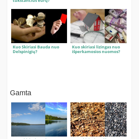
tūkstančius eurų?
Kuo Skiriasi Bauda nuo
Kuo skiriasi lizingas nuo
Delspinigių?
išperkamosios nuomos?
Gamta