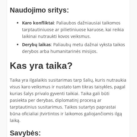
Naudojimo sritys:
Karo konfliktai
: Paliaubos dažniausiai taikomos
tarptautiniuose ar pilietiniuose karuose, kai reikia
laikinai nutraukti kovos veiksmus.
Derybų laikas
: Paliaubų metu dažnai vyksta taikos
derybos arba humanitarinės misijos.
Kas yra taika?
Taika yra ilgalaikis susitarimas tarp šalių, kuris nutraukia
visus karo veiksmus ir nustato tam tikras taisykles, pagal
kurias šalys privalo gyventi taikiai. Taika gali būti
pasiekta per derybas, diplomatinį procesą ar
tarptautinius susitarimus. Taikos sutartys paprastai
būna oficialiai įtvirtintos ir laikomos galiojančiomis ilgą
laiką.
Savybės: