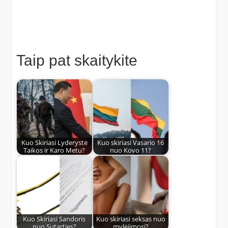
Taip pat skaitykite
Kuo Skiriasi Lyderystė
Kuo skiriasi Vasario 16
Taikos ir Karo Metu?
nuo Kovo 11?
Kuo Skiriasi Sandoris
Kuo skiriasi seksas nuo
nuo Sutarties?
mylėjimosi?