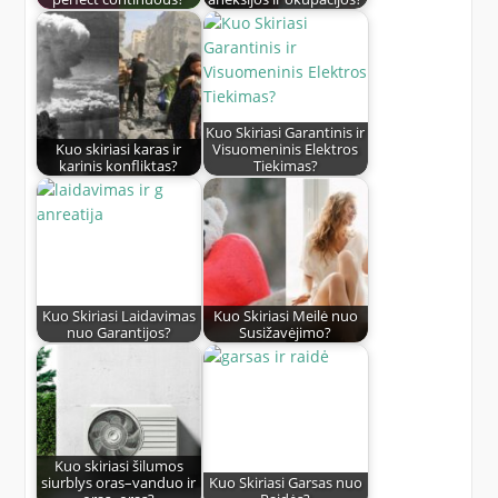
Kuo Skiriasi Garantinis ir
Kuo skiriasi karas ir
Visuomeninis Elektros
karinis konfliktas?
Tiekimas?
Kuo Skiriasi Laidavimas
Kuo Skiriasi Meilė nuo
nuo Garantijos?
Susižavėjimo?
Kuo skiriasi šilumos
siurblys oras–vanduo ir
Kuo Skiriasi Garsas nuo