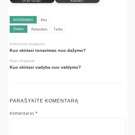
oras–oras?
Raidės?
Kita
KATEGORIJOS
Paliaubos
Taika
ŽYMOS
Ankstesnis straipsnis
Kuo skiriasi tonavimas nuo dažymo?
Kitas straipsnis
Kuo skiriasi vadyba nuo valdymo?
PARAŠYKITE KOMENTARĄ
Komentaras
*