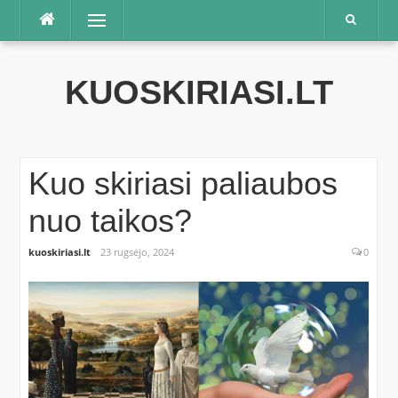
Praleisti
Meniu
KUOSKIRIASI.LT
Kuo skiriasi paliaubos
nuo taikos?
kuoskiriasi.lt
23 rugsėjo, 2024
0