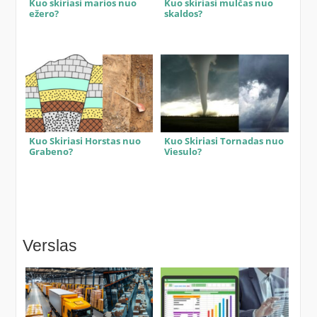
Kuo skiriasi marios nuo
Kuo skiriasi mulčas nuo
ežero?
skaldos?
Kuo Skiriasi Horstas nuo
Kuo Skiriasi Tornadas nuo
Grabeno?
Viesulo?
Verslas