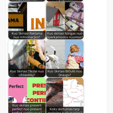
Kuo Skiriasi Reklama
Kuo skiriasi lizingas nuo
nuo Informacijos?
išperkamosios nuomos?
Kuo Skiriasi Tikslai nuo
Kuo Skiriasi Bičiulis nuo
Uždavinių?
Draugo?
Kuo skiriasi present
perfect nuo present
Koks skirtumas tarp
perfect continuous?
aneksijos ir okupacijos?