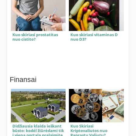
Kuo skiriasi prostatitas
Kuo skiriasi vitaminas D
nuo cistito?
nuo D3?
Finansai
Didžiausia klaida ieškant
Kuo Skiriasi
būsto: kodėl žiūrėdami tik
Kriptovaliutos nuo
į vieną portalą pralaimite
Paprastų Valiutų?