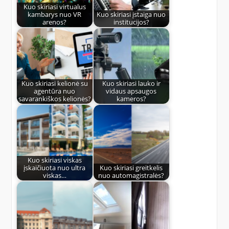
Kuo skiriasi virtualus
kambarys nuo VR
Kuo skiriasi įstaiga nuo
arenos?
institucijos?
Kuo skiriasi kelionė su
Kuo skiriasi lauko ir
agentūra nuo
vidaus apsaugos
savarankiškos kelionės?
kameros?
Kuo skiriasi viskas
įskaičiuota nuo ultra
Kuo skiriasi greitkelis
viskas…
nuo automagistralės?