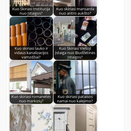
Kuo Skiriasi Institucija
Kuo skiriasi mansarda
nuo Įstaigos?
nuo antro aukšto?
Kuo skiriasi lauko ir
Kuo Skiriasi Viešoji
vidaus kanalizacijos
Įstaiga nuo Biudžetinės
vamzdžiai?
Įstaigos?
Kuo skiriasi romanetės
Kuo skiriasi pataisos
nuo markizių?
namai nuo kalėjimo?