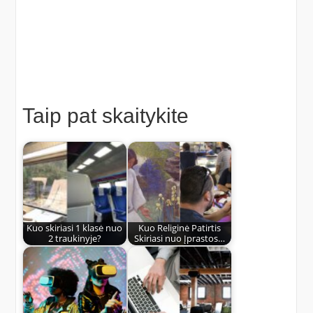
Taip pat skaitykite
Kuo skiriasi 1 klasė nuo
Kuo Religinė Patirtis
2 traukinyje?
Skiriasi nuo Įprastos…