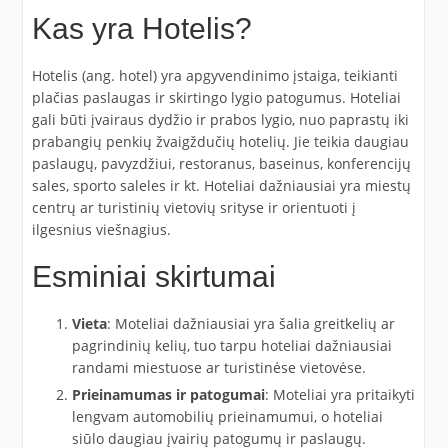
Kas yra Hotelis?
Hotelis (ang. hotel) yra apgyvendinimo įstaiga, teikianti
plačias paslaugas ir skirtingo lygio patogumus. Hoteliai
gali būti įvairaus dydžio ir prabos lygio, nuo paprastų iki
prabangių penkių žvaigždučių hotelių. Jie teikia daugiau
paslaugų, pavyzdžiui, restoranus, baseinus, konferencijų
sales, sporto saleles ir kt. Hoteliai dažniausiai yra miestų
centrų ar turistinių vietovių srityse ir orientuoti į
ilgesnius viešnagius.
Esminiai skirtumai
Vieta
: Moteliai dažniausiai yra šalia greitkelių ar
pagrindinių kelių, tuo tarpu hoteliai dažniausiai
randami miestuose ar turistinėse vietovėse.
Prieinamumas ir patogumai
: Moteliai yra pritaikyti
lengvam automobilių prieinamumui, o hoteliai
siūlo daugiau įvairių patogumų ir paslaugų.