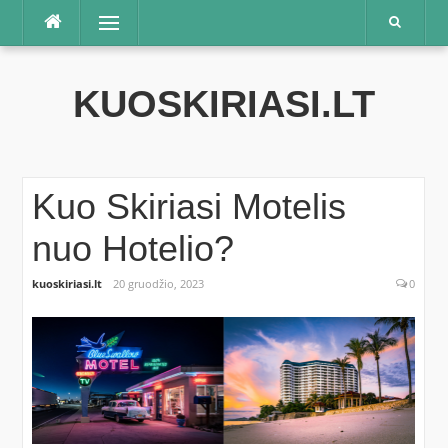
Praleisti
Meniu
KUOSKIRIASI.LT
Kuo Skiriasi Motelis
nuo Hotelio?
kuoskiriasi.lt
20 gruodžio, 2023
0