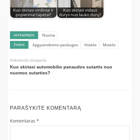
Kuo skiriasi viniliniai ir
Kuo skiriasi vidaus
popieriniai tapetai?
durys nuo lauko durų?
Nuoma
KATEGORIJOS
Apgyvendinimo paslaugos
Hotelis
Motelis
ŽYMOS
Ankstesnis straipsnis
Kuo skiriasi automobilio panaudos sutartis nuo
nuomos sutarties?
PARAŠYKITE KOMENTARĄ
Komentaras
*