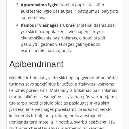
Aptarnavimo lygis
: Hoteliai paprastai siūlo
aukštesnio lygio paslaugas ir patogumus, palyginti
su moteliais.
Kainos ir viešnagės trukmė
: Moteliai dažniausiai
yra skirti trumpalaikėms viešnagėms ir yra
ekonomiškesnis pasirinkimas, o hoteliai gali
pasiūlyti ilgesnes viešnagės galimybes su
įvairesnėmis paslaugomis.
Apibendrinant
Moteliai ir hoteliai yra du skirtingi apgyvendinimo būdai,
turintys savo specifinius bruožus, pritaikytus įvairiems
kelionės poreikiams. Moteliai yra tinkamas pasirinkimas
trumpalaikėms viešnagėms ir yra patogūs vairuotojams,
tuo tarpu hoteliai siūlo plačias paslaugas ir yra skirti
įvairesniems viešnagės poreikiams, pradedant verslo
kelionėmis ir baigiant prabangiomis atostogomis.
Renkantis tarp motelių ir hotelių, svarbu atsižvelgti į jų
skirtingas charakteristikas ir asmeninius kelionės