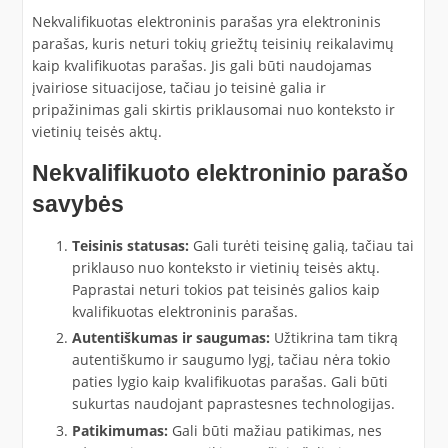
Nekvalifikuotas elektroninis parašas yra elektroninis
parašas, kuris neturi tokių griežtų teisinių reikalavimų
kaip kvalifikuotas parašas. Jis gali būti naudojamas
įvairiose situacijose, tačiau jo teisinė galia ir
pripažinimas gali skirtis priklausomai nuo konteksto ir
vietinių teisės aktų.
Nekvalifikuoto elektroninio parašo
savybės
Teisinis statusas:
Gali turėti teisinę galią, tačiau tai
priklauso nuo konteksto ir vietinių teisės aktų.
Paprastai neturi tokios pat teisinės galios kaip
kvalifikuotas elektroninis parašas.
Autentiškumas ir saugumas:
Užtikrina tam tikrą
autentiškumo ir saugumo lygį, tačiau nėra tokio
paties lygio kaip kvalifikuotas parašas. Gali būti
sukurtas naudojant paprastesnes technologijas.
Patikimumas:
Gali būti mažiau patikimas, nes