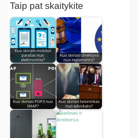
Taip pat skaitykite
Kuo skiriasi mobilus
parašas nuo
Kuo skiriasi direktyva
elektroninio?
nuo reglamento?
Kuo skiriasi POP3 nuo
Kuo skiriasi teisininkas
IMAP?
nuo advokato?