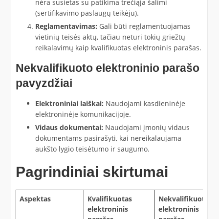
nėra susietas su patikima trečiąja šalimi
(sertifikavimo paslaugų teikėju).
Reglamentavimas:
Gali būti reglamentuojamas
vietinių teisės aktų, tačiau neturi tokių griežtų
reikalavimų kaip kvalifikuotas elektroninis parašas.
Nekvalifikuoto elektroninio parašo
pavyzdžiai
Elektroniniai laiškai:
Naudojami kasdieninėje
elektroninėje komunikacijoje.
Vidaus dokumentai:
Naudojami įmonių vidaus
dokumentams pasirašyti, kai nereikalaujama
aukšto lygio teisėtumo ir saugumo.
Pagrindiniai skirtumai
Aspektas
Kvalifikuotas
Nekvalifikuotas
elektroninis
elektroninis