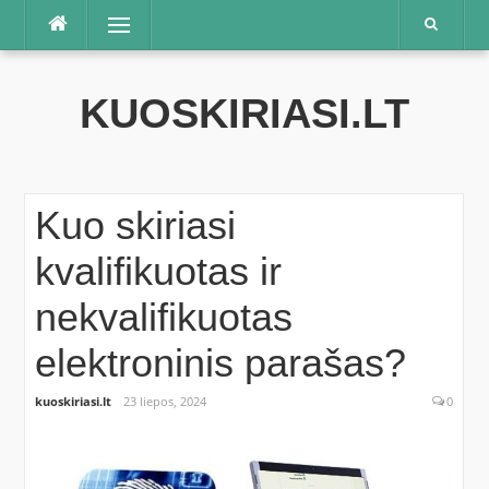
Praleisti
Meniu
KUOSKIRIASI.LT
Kuo skiriasi
kvalifikuotas ir
nekvalifikuotas
elektroninis parašas?
kuoskiriasi.lt
23 liepos, 2024
0