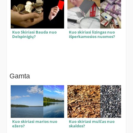
Kuo Skiriasi Bauda nuo
Kuo skiriasi lizingas nuo
Delspinigių?
išperkamosios nuomos?
Gamta
Kuo skiriasi marios nuo
Kuo skiriasi mulčas nuo
ežero?
skaldos?