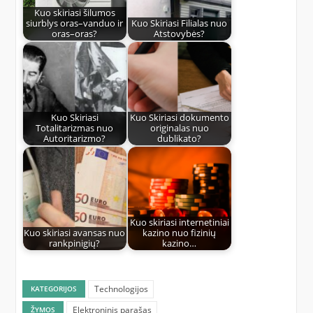
Kuo skiriasi šilumos
siurblys oras–vanduo ir
Kuo Skiriasi Filialas nuo
oras–oras?
Atstovybės?
Kuo Skiriasi
Kuo Skiriasi dokumento
Totalitarizmas nuo
originalas nuo
Autoritarizmo?
dublikato?
Kuo skiriasi internetiniai
Kuo skiriasi avansas nuo
kazino nuo fizinių
rankpinigių?
kazino…
Technologijos
KATEGORIJOS
Elektroninis parašas
ŽYMOS