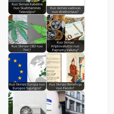
Kuo Skiriasi Kabelinė
nuo Skaitmeninės
Kuo skiriasi vadovas
Televizijos?
nuo direktoriaus?
Kuo Skiriasi
Kuo Skiriasi CBD nuo
Kriptovaliutos nuo
THC?
Paprastų Valiutų?
Kuo Skiriasi Europa nuo
Kuo Skiriasi Beneficija
Europos Sąjungos?
nuo Feodo?