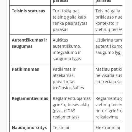
parašas
parašas
Teisinis statusas
Turi tokią pat
Teisinė galia
teisinę galią kaip
priklauso nuo
ranka pasirašytas
konteksto ir
parašas
vietinių teisės akt
Autentiškumas ir
Aukštas
Užtikrina tam tikrą
saugumas
autentiškumo,
autentiškumo ir
integralumo ir
saugumo lygį
saugumo lygis
Patikimumas
Patikimas ir
Mažiau patikimas,
atsekamas,
ne visada susietas
patvirtintas
su trečiąja šalimi
trečiosios šalies
Reglamentavimas
Reglamentuojamas
Reglamentuojama
griežtų teisės aktų
vietinių teisės aktų
(pvz., eIDAS
neturi griežtų
reglamentas)
reikalavimų
Naudojimo sritys
Teisiniai
Elektroniniai