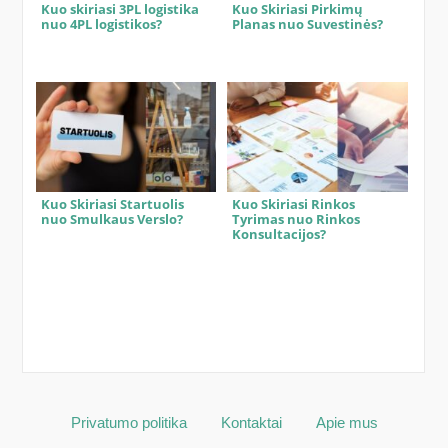
Kuo skiriasi 3PL logistika
Kuo Skiriasi Pirkimų
nuo 4PL logistikos?
Planas nuo Suvestinės?
Kuo Skiriasi Startuolis
Kuo Skiriasi Rinkos
nuo Smulkaus Verslo?
Tyrimas nuo Rinkos
Konsultacijos?
Privatumo politika
Kontaktai
Apie mus