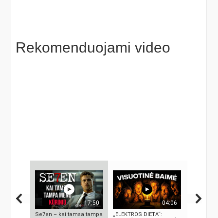
Rekomenduojami video
17:50
04:06
Se7en – kai tamsa tampa
„ELEKTROS DIETA“:
5 MOKSLIN