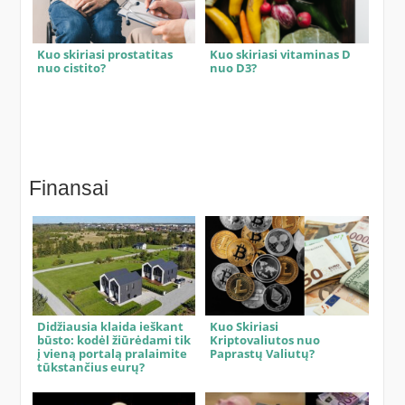
Kuo skiriasi prostatitas
Kuo skiriasi vitaminas D
nuo cistito?
nuo D3?
Finansai
Didžiausia klaida ieškant
Kuo Skiriasi
būsto: kodėl žiūrėdami tik
Kriptovaliutos nuo
į vieną portalą pralaimite
Paprastų Valiutų?
tūkstančius eurų?