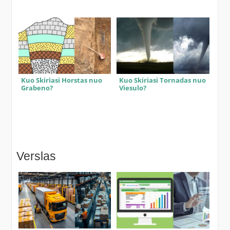
Kuo Skiriasi Horstas nuo
Kuo Skiriasi Tornadas nuo
Grabeno?
Viesulo?
Verslas