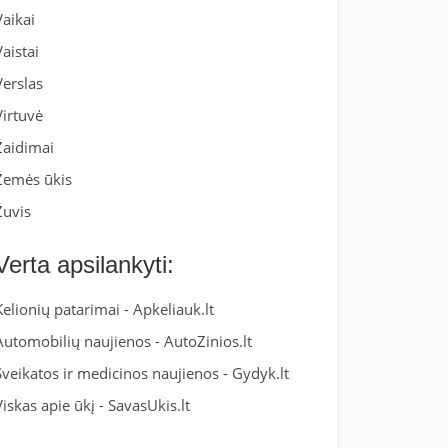
Vaikai
Vaistai
Verslas
Virtuvė
Žaidimai
Žemės ūkis
Žuvis
Verta apsilankyti:
Kelionių patarimai -
Apkeliauk.lt
Automobilių naujienos -
AutoZinios.lt
Sveikatos ir medicinos naujienos -
Gydyk.lt
Viskas apie ūkį -
SavasUkis.lt