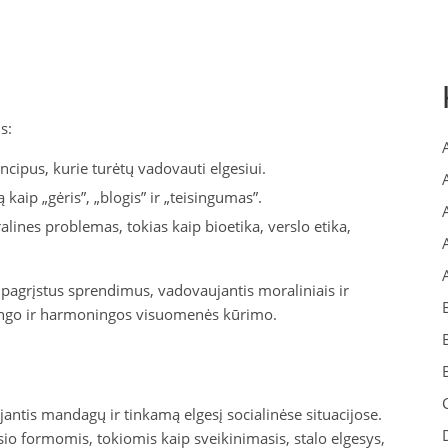
s:
ncipus, kurie turėtų vadovauti elgesiui.
kaip „gėris”, „blogis” ir „teisingumas”.
lines problemas, tokias kaip bioetika, verslo etika,
 pagrįstus sprendimus, vadovaujantis moraliniais ir
eisingo ir harmoningos visuomenės kūrimo.
ojantis mandagų ir tinkamą elgesį socialinėse situacijose.
sio formomis, tokiomis kaip sveikinimasis, stalo elgesys,