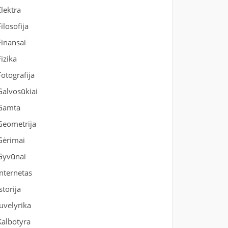
Elektra
Filosofija
Finansai
Fizika
Fotografija
Galvosūkiai
Gamta
Geometrija
Gėrimai
Gyvūnai
Internetas
Istorija
Juvelyrika
Kalbotyra