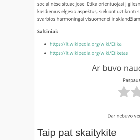
socialinėse situacijose. Etika orientuojasi į gile
kasdienius elgesio aspektus, siekiant užtikrinti 
svarbios harmoningai visuomenei ir sklandžiam
Šaltiniai:
https://lt.wikipedia.org/wiki/Etika
https://lt.wikipedia.org/wiki/Etiketas
Ar buvo naud
Paspausk
Dar nebuvo ver
Taip pat skaitykite