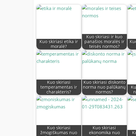
Kuo skiriasi ir kuo
Kuo skiriasi etika ir
panašios moralės ir
Kuo
moralė?
teisės normos?
Kuo skiriasi
Kuo skiriasi diskonto
temperamentas ir
norma nuo palūkanų
Ku
charakteris?
normos?
n
Kuo skiriasi
Kuo skiriasi
žmogiškumas nuo
ekonomika nuo
Ku