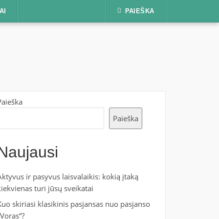
AI
PAIEŠKA
Paieška
Paieška
Naujausi
Aktyvus ir pasyvus laisvalaikis: kokią įtaką
kiekvienas turi jūsų sveikatai
Kuo skiriasi klasikinis pasjansas nuo pasjanso
„Voras“?