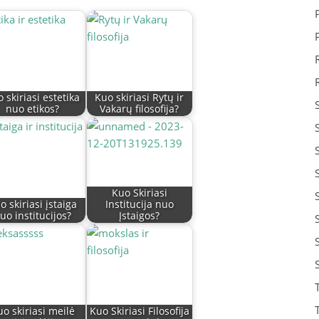
 skiriasi estetika
Kuo skiriasi Rytų ir
nuo etikos?
Vakarų filosofija?
Kuo Skiriasi
o skiriasi įstaiga
Institucija nuo
uo institucijos?
Įstaigos?
o skiriasi meilė
Kuo Skiriasi Filosofija