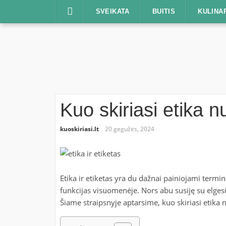
Praleisti
SVEIKATA
BUITIS
KULINA
Kuo skiriasi etika n
kuoskiriasi.lt
20 gegužės, 2024
Etika ir etiketas yra du dažnai painiojami terminai,
funkcijas visuomenėje. Nors abu susiję su elgesi
Šiame straipsnyje aptarsime, kuo skiriasi etika 