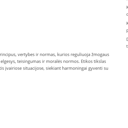
 principus, vertybes ir normas, kurios reguliuoja žmogaus
as elgesys, teisingumas ir moralės normos. Etikos tikslas
is įvairiose situacijose, siekiant harmoningai gyventi su