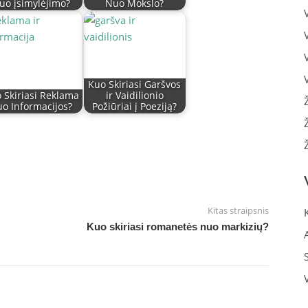
uo įsimylėjimo?
Nuo Mokslo?
Kuo Skiriasi Garšvos
 Skiriasi Reklama
ir Vaidilionio
o Informacijos?
Požiūriai į Poeziją?
Kitas straipsnis
Kuo skiriasi romanetės nuo markizių?