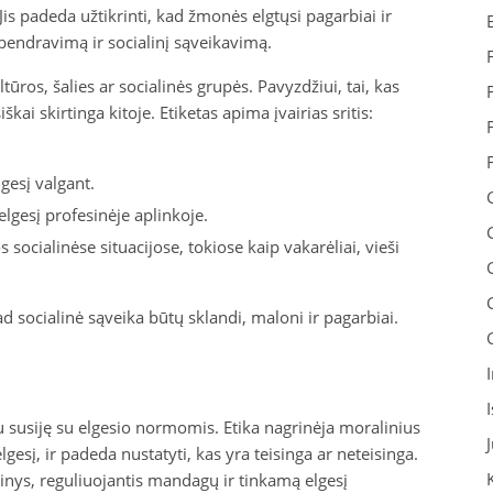
s padeda užtikrinti, kad žmonės elgtųsi pagarbiai ir
bendravimą ir socialinį sąveikavimą.
ltūros, šalies ar socialinės grupės. Pavyzdžiui, tai, kas
kai skirtinga kitoje. Etiketas apima įvairias sritis:
lgesį valgant.
elgesį profesinėje aplinkoje.
 socialinėse situacijose, tokiose kaip vakarėliai, vieši
ad socialinė sąveika būtų sklandi, maloni ir pagarbiai.
abu susiję su elgesio normomis. Etika nagrinėja moralinius
gesį, ir padeda nustatyti, kas yra teisinga ar neteisinga.
kinys, reguliuojantis mandagų ir tinkamą elgesį