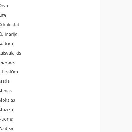
Kava
Kita
Kriminalai
Kulinarija
Kultūra
Laisvalaikis
Lažybos
Literatūra
Mada
Menas
Mokslas
Muzika
Nuoma
Politika