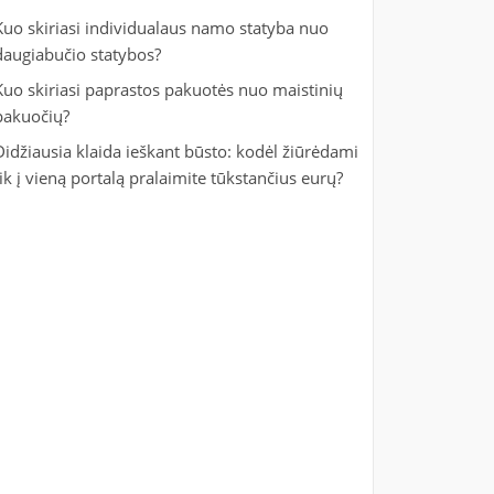
Kuo skiriasi individualaus namo statyba nuo
daugiabučio statybos?
Kuo skiriasi paprastos pakuotės nuo maistinių
pakuočių?
Didžiausia klaida ieškant būsto: kodėl žiūrėdami
tik į vieną portalą pralaimite tūkstančius eurų?