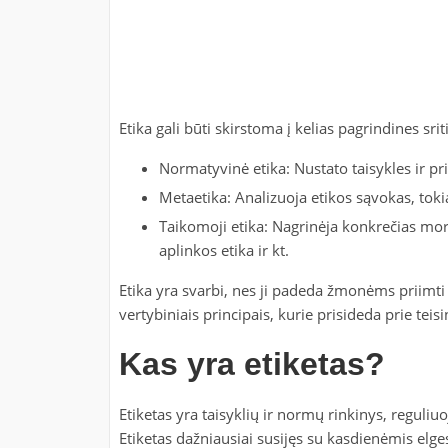
Etika gali būti skirstoma į kelias pagrindines sriti
Normatyvinė etika: Nustato taisykles ir pri
Metaetika: Analizuoja etikos sąvokas, tokią 
Taikomoji etika: Nagrinėja konkrečias mora
aplinkos etika ir kt.
Etika yra svarbi, nes ji padeda žmonėms priimti
vertybiniais principais, kurie prisideda prie t
Kas yra etiketas?
Etiketas yra taisyklių ir normų rinkinys, reguliu
Etiketas dažniausiai susijęs su kasdienėmis elge