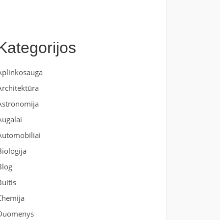
Kategorijos
Aplinkosauga
Architektūra
Astronomija
Augalai
Automobiliai
Biologija
Blog
Buitis
Chemija
Duomenys