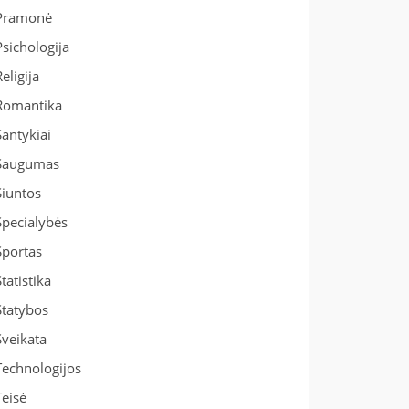
Pramonė
Psichologija
Religija
Romantika
Santykiai
Saugumas
Siuntos
Specialybės
Sportas
Statistika
Statybos
Sveikata
Technologijos
Teisė