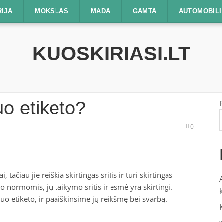
RIJA
MOKSLAS
MADA
GAMTA
AUTOMOBILI
KUOSKIRIASI.LT
uo etiketo?
0
 tačiau jie reiškia skirtingas sritis ir turi skirtingas
o normomis, jų taikymo sritis ir esmė yra skirtingi.
nuo etiketo, ir paaiškinsime jų reikšmę bei svarbą.