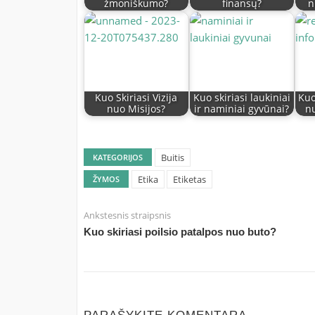
žmoniškumo?
finansų?
n
Kuo Skiriasi Vizija
Kuo skiriasi laukiniai
Kuo
nuo Misijos?
ir naminiai gyvūnai?
nu
Buitis
KATEGORIJOS
Etika
Etiketas
ŽYMOS
Ankstesnis straipsnis
Kuo skiriasi poilsio patalpos nuo buto?