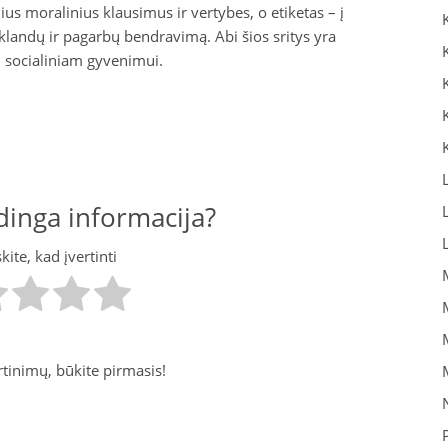
snius moralinius klausimus ir vertybes, o etiketas – į
sklandų ir pagarbų bendravimą. Abi šios sritys yra
 socialiniam gyvenimui.
inga informacija?
ite, kad įvertinti
tinimų, būkite pirmasis!