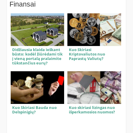
Finansai
Didžiausia klaida ieškant
Kuo Skiriasi
būsto: kodėl žiūrėdami tik
Kriptovaliutos nuo
į vieną portalą pralaimite
Paprastų Valiutų?
tūkstančius eurų?
Kuo Skiriasi Bauda nuo
Kuo skiriasi lizingas nuo
Delspinigių?
išperkamosios nuomos?