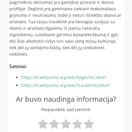
pagrindinis skirtumas yra gamybos procese ir skonio
profilyje. Degtinė yra gaminama siekiant maksimalaus
grynumo ir neutralumo, todėl ji neturi išreikšto skonio ar
aromato. Tuo tarpu trauktinė yra tiesiogiai susijusi su
skonio ir aromato išgavimu iš įvairių natūralių
ingredientų, suteikianti gėrimui kompleksiškumą ir gyli.
Abi šios alkoholio rūšys turi savo vietą mūsų kultūroje,
tiek dėl jų vartojimo būdų, tiek dėl jų simbolinės
reikšmės.
Šaltiniai:
https://lt.wikipedia.org/wiki/Degtin%C4%97
https://lt.wikipedia.org/wiki/Trauktin%C4%97
Ar buvo naudinga informacija?
Paspauskite, kad įvertinti