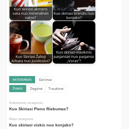
Kuo skiriasi akmens
vata nuo mineralinės
Kuo skiriasi brendis nuo
vatos?
konjako?
Kuo skiriasi klasikinis
Kuo Skiriasi Žalioji
pasjansas nuo pasjanso
Arbata nuo Juodosios?
„Voras“?
Gėrimai
KATEGORIJOS
Degtinė
Trauktinė
ŽYMOS
Ankstesnis straipsnis
Kuo Skiriasi Pieno Riebumas?
Kitas straipsnis
Kuo skiriasi viskis nuo konjako?