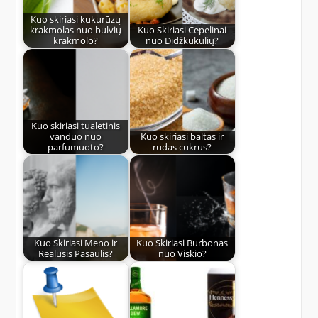
Kuo skiriasi kukurūzų
krakmolas nuo bulvių
Kuo Skiriasi Cepelinai
krakmolo?
nuo Didžkukulių?
Kuo skiriasi tualetinis
vanduo nuo
Kuo skiriasi baltas ir
parfumuoto?
rudas cukrus?
Kuo Skiriasi Meno ir
Kuo Skiriasi Burbonas
Realusis Pasaulis?
nuo Viskio?