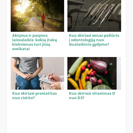
Aktyvus ir pasyvus
Kuo skiriasi senas požiūris
laisvalaikis: kokią įtaką
į odontologiją nuo
kiekvienas turi jūsų
šiuolaikinio gydymo?
sveikatai
Kuo skiriasi prostatitas
Kuo skiriasi vitaminas D
nuo cistito?
nuo D3?