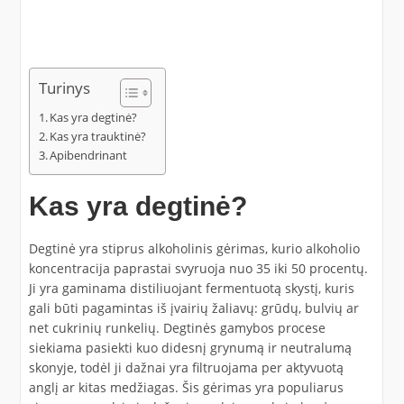
Turinys
Kas yra degtinė?
Kas yra trauktinė?
Apibendrinant
Kas yra degtinė?
Degtinė yra stiprus alkoholinis gėrimas, kurio alkoholio
koncentracija paprastai svyruoja nuo 35 iki 50 procentų.
Ji yra gaminama distiliuojant fermentuotą skystį, kuris
gali būti pagamintas iš įvairių žaliavų: grūdų, bulvių ar
net cukrinių runkelių. Degtinės gamybos procese
siekiama pasiekti kuo didesnį grynumą ir neutralumą
skonyje, todėl ji dažnai yra filtruojama per aktyvuotą
anglį ar kitas medžiagas. Šis gėrimas yra populiarus