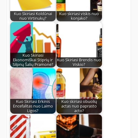
Kuo Skiriasi Koldūnai
Kuo skiriasi viskis nuo
nuo Virtinukų?
konjako?
Kuo Skiriasi
Ekonomiškai Stiprių ir
Kuo Skiriasi Brendis nuo
Silpnų Šalių Pramonė?
Viskio?
Kuo Skiriasi Erkinis
Kuo skiriasi obuolių
Encefalitas nuo Laimo
actas nuo paprasto
Ligos?
acto?