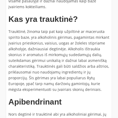
visame pasaulyje ir dažnai naudojamas kaip bazė
įvairiems kokteiliams.
Kas yra trauktinė?
Trauktinė, žinoma taip pat kaip užpiltinė ar maceruota
spirito baze, yra alkoholinis gėrimas, pagamintas mirkant
įvairius prieskonius, vaisius, uogas ar žoleles stipriame
alkoholyje, dažniausiai degtinėje. Alkoholis ištraukia
skonius ir aromatus iš mirkomųjų sudedamųjų dalių,
suteikdamas gėrimui unikalią ir dažnai labai asmenišką
charakteristiką. Trauktinės gali būti saldžios arba aštrios,
priklausomai nuo naudojamų ingredientų ir jų
proporcijų. Šis gėrimas yra labai populiarus Rytų
Europoje, ypač tarp namų daržovių gamintojų, kurie
mėgsta eksperimentuoti su įvairiais skonių deriniais.
Apibendrinant
Nors degtinė ir trauktinė abi yra alkoholiniai gėrimai, jų