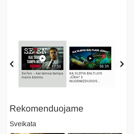
17:50
06:39
Se7en – kai tamsa tampa
KĄ SLEPIA BALTIJOS
KAIP KINI
meno kūriniu
JŪRA? 5
„PASAULIO
NUGRIMZDUSIOS...
NUTYLĖTA
Rekomenduojame
Sveikata