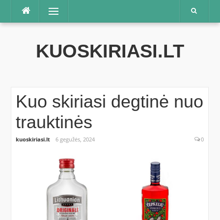
Praleisti
Meniu
KUOSKIRIASI.LT
Kuo skiriasi degtinė nuo
trauktinės
kuoskiriasi.lt
6 gegužės, 2024
0