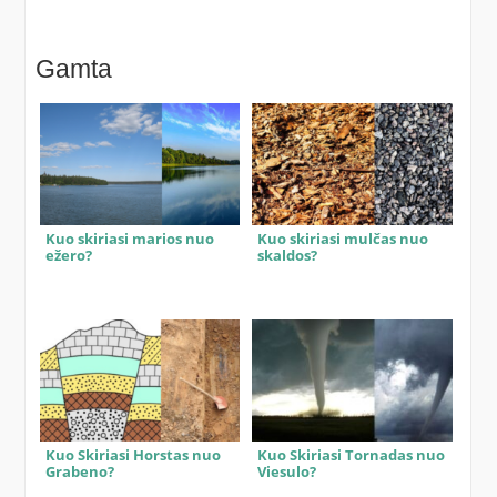
Gamta
Kuo skiriasi marios nuo
Kuo skiriasi mulčas nuo
ežero?
skaldos?
Kuo Skiriasi Horstas nuo
Kuo Skiriasi Tornadas nuo
Grabeno?
Viesulo?