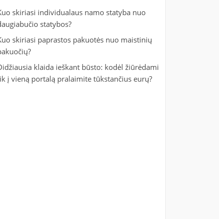
Kuo skiriasi individualaus namo statyba nuo
daugiabučio statybos?
Kuo skiriasi paprastos pakuotės nuo maistinių
pakuočių?
Didžiausia klaida ieškant būsto: kodėl žiūrėdami
tik į vieną portalą pralaimite tūkstančius eurų?