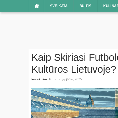
Praleisti
SVEIKATA
BUITIS
KULINA
Kaip Skiriasi Futbol
Kultūros Lietuvoje?
kuoskiriasi.lt
25 rugpjūčio, 2025