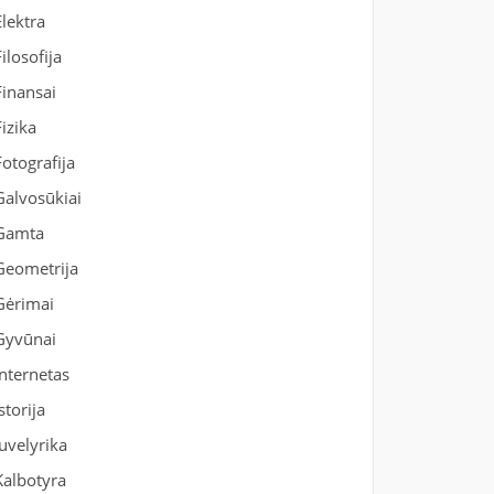
Elektra
Filosofija
Finansai
Fizika
Fotografija
Galvosūkiai
Gamta
Geometrija
Gėrimai
Gyvūnai
Internetas
Istorija
Juvelyrika
Kalbotyra