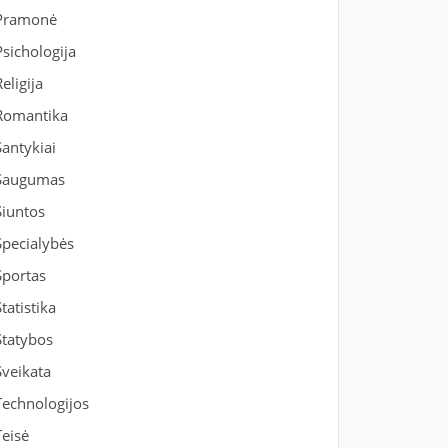
Pramonė
Psichologija
Religija
Romantika
Santykiai
Saugumas
Siuntos
Specialybės
Sportas
Statistika
Statybos
Sveikata
Technologijos
Teisė