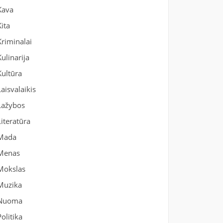
Kava
Kita
Kriminalai
Kulinarija
Kultūra
Laisvalaikis
Lažybos
Literatūra
Mada
Menas
Mokslas
Muzika
Nuoma
Politika