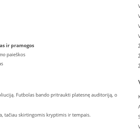
as ir pramogos
umo
paieškos
as
liuciją. Futbolas bando pritraukti platesnę auditoriją, o
, tačiau skirtingomis kryptimis ir tempais.