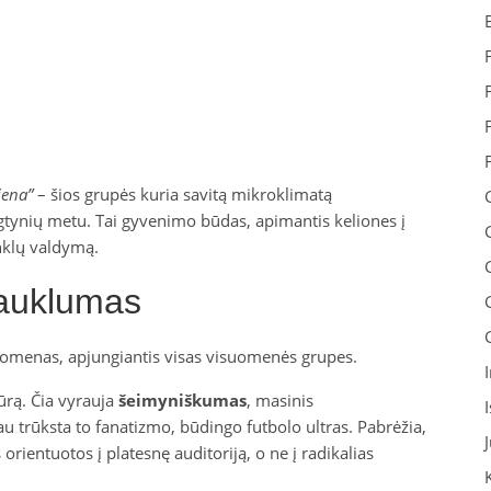
iena”
– šios grupės kuria savitą mikroklimatą
ngtynių metu. Tai gyvenimo būdas, apimantis keliones į
inklų valdymą.
rauklumas
fenomenas, apjungiantis visas visuomenės grupes.
ūrą. Čia vyrauja
šeimyniškumas
, masinis
u trūksta to fanatizmo, būdingo futbolo ultras. Pabrėžia,
orientuotos į platesnę auditoriją, o ne į radikalias