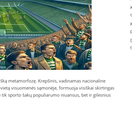
tišką metamorfozę. Krepšinis, vadinamas nacionaline
mą vietą visuomenės sąmonėje, formuoja visiškai skirtingas
e tik sporto šakų populiarumo niuansus, bet ir gilesnius