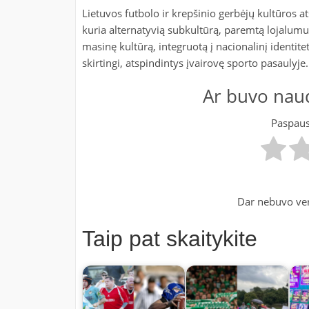
Lietuvos futbolo ir krepšinio gerbėjų kultūros 
kuria alternatyvią subkultūrą, paremtą lojalu
masinę kultūrą, integruotą į nacionalinį identitetą
skirtingi, atspindintys įvairovę sporto pasaulyje.
Ar buvo naud
Paspausk
Dar nebuvo ver
Taip pat skaitykite