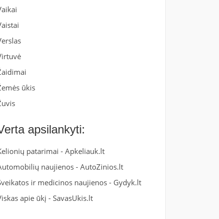
Vaikai
Vaistai
Verslas
Virtuvė
Žaidimai
Žemės ūkis
Žuvis
Verta apsilankyti:
Kelionių patarimai -
Apkeliauk.lt
Automobilių naujienos -
AutoZinios.lt
Sveikatos ir medicinos naujienos -
Gydyk.lt
Viskas apie ūkį -
SavasUkis.lt