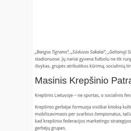
„Bangos Tigrams”
,
„Sūduvos Sakalai”
,
„Geltonoji S
stadionuose. Jų nariai gyvena futbolu ne tik ru
išvykas, grupės atributikos kūrimą, socialinių t
Masinis Krepšinio Pat
Krepšinis Lietuvoje – ne sportas, o socialinis 
Krepšinio gerbėjai formuoja visiškai kitokią kult
mobilizavimasis per svarbius čempionatus, tačia
kad krepšinio federacijos marketingo strategijos 
gerbėjų grupes.