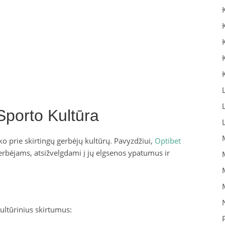
Sporto Kultūra
o prie skirtingų gerbėjų kultūrų. Pavyzdžiui,
Optibet
 gerbėjams, atsižvelgdami į jų elgsenos ypatumus ir
i
kultūrinius skirtumus: