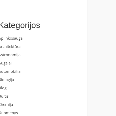
Kategorijos
Aplinkosauga
Architektūra
Astronomija
Augalai
Automobiliai
Biologija
Blog
Buitis
Chemija
Duomenys