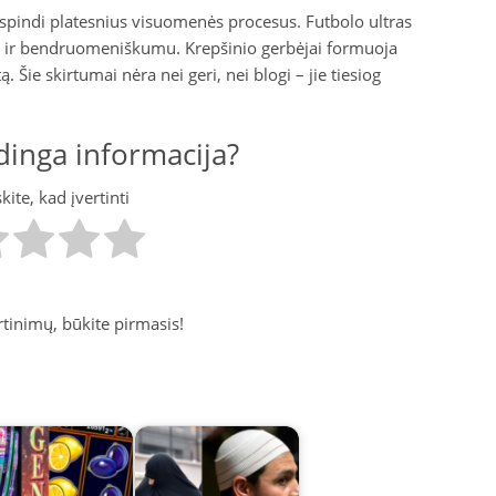
atspindi platesnius visuomenės procesus. Futbolo ultras
mu ir bendruomeniškumu. Krepšinio gerbėjai formuoja
. Šie skirtumai nėra nei geri, nei blogi – jie tiesiog
inga informacija?
ite, kad įvertinti
tinimų, būkite pirmasis!