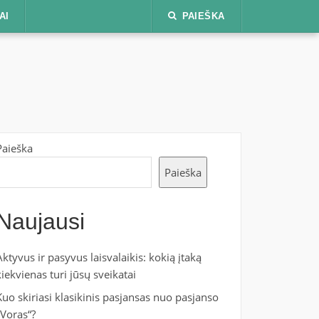
AI
PAIEŠKA
Paieška
Paieška
Naujausi
Aktyvus ir pasyvus laisvalaikis: kokią įtaką
kiekvienas turi jūsų sveikatai
Kuo skiriasi klasikinis pasjansas nuo pasjanso
„Voras“?