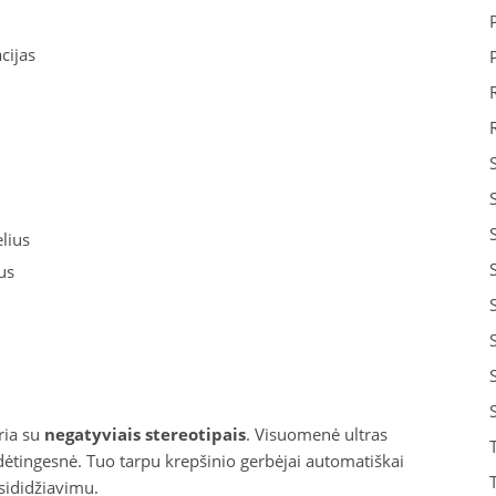
cijas
lius
us
ria su
negatyviais stereotipais
. Visuomenė ultras
ėtingesnė. Tuo tarpu krepšinio gerbėjai automatiškai
sididžiavimu.