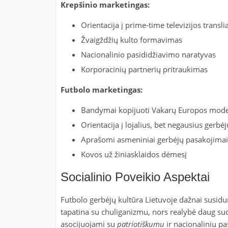
Krepšinio marketingas:
Orientacija į prime-time televizijos translia
Žvaigždžių kulto formavimas
Nacionalinio pasididžiavimo naratyvas
Korporacinių partnerių pritraukimas
Futbolo marketingas:
Bandymai kopijuoti Vakarų Europos mode
Orientacija į lojalius, bet negausius gerbėj
Aprašomi asmeniniai gerbėjų pasakojimai
Kovos už žiniasklaidos dėmesį
Socialinio Poveikio Aspektai
Futbolo gerbėjų kultūra Lietuvoje dažnai susidu
tapatina su chuliganizmu, nors realybė daug sud
asocijuojami su
patriotiškumu
ir nacionaliniu pa