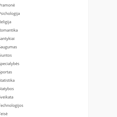
Pramonė
Psichologija
Religija
Romantika
Santykiai
Saugumas
Siuntos
Specialybės
Sportas
Statistika
Statybos
Sveikata
Technologijos
Teisė