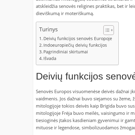
atskleidžia senovės religines praktikas, bet ir le
dieviškumą ir moteriškumą.
Turinys
Deivių funkcijos senovės Europoje
Indoeuropiečių deivių funkcijos
Pagrindiniai skirtumai
Išvada
Deivių funkcijos senov
Senovės Europos visuomenėse deivės dažnai įk
vaidmenis. Jos dažnai buvo siejamos su žeme, že
mitologijoje tokios deivės kaip Brigida buvo sus
mitologijoje Frėja buvo meilės, vaisingumo ir m
tiesioginės įtakos kasdieniam gyvenimui ir gamt
mituose ir legendose, simbolizuodamos žmogau