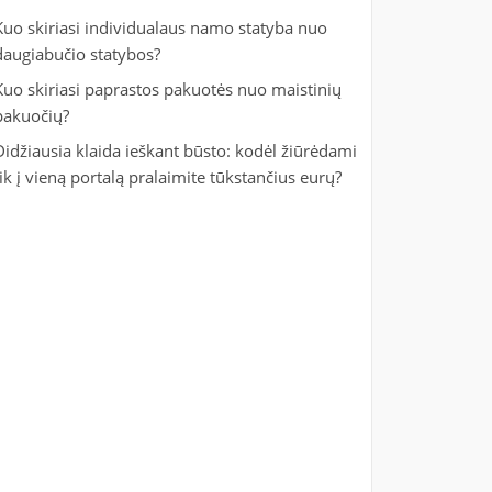
Kuo skiriasi individualaus namo statyba nuo
daugiabučio statybos?
Kuo skiriasi paprastos pakuotės nuo maistinių
pakuočių?
Didžiausia klaida ieškant būsto: kodėl žiūrėdami
tik į vieną portalą pralaimite tūkstančius eurų?