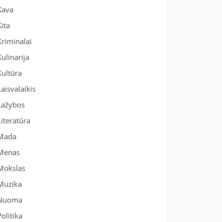
Kava
Kita
Kriminalai
Kulinarija
Kultūra
Laisvalaikis
Lažybos
Literatūra
Mada
Menas
Mokslas
Muzika
Nuoma
Politika