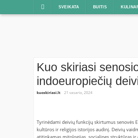
Praleisti
SVEIKATA
BUITIS
KULINA
Kuo skiriasi senosi
indoeuropiečių deiv
kuoskiriasi.lt
21 vasario, 2024
Tyrinėdami deivių funkcijų skirtumus senovės Eu
kultūros ir religijos istorijos audinį. Deivių va
atitinkamas mitologijas, socialines struktūras ir