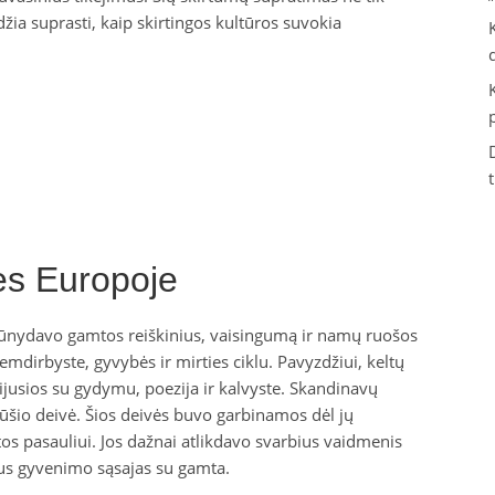
idžia suprasti, kaip skirtingos kultūros suvokia
ės Europoje
ūnydavo gamtos reiškinius, vaisingumą ir namų ruošos
mdirbyste, gyvybės ir mirties ciklu. Pavyzdžiui, keltų
ijusios su gydymu, poezija ir kalvyste. Skandinavų
ūšio deivė. Šios deivės buvo garbinamos dėl jų
os pasauliui. Jos dažnai atlikdavo svarbius vaidmenis
s gyvenimo sąsajas su gamta.