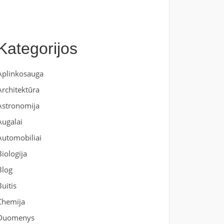
Kategorijos
Aplinkosauga
Architektūra
Astronomija
Augalai
Automobiliai
Biologija
Blog
Buitis
Chemija
Duomenys