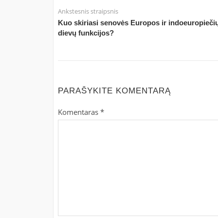
Ankstesnis straipsnis
Kuo skiriasi senovės Europos ir indoeuropieči
dievų funkcijos?
PARAŠYKITE KOMENTARĄ
Komentaras
*