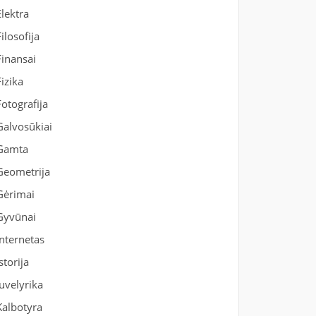
Elektra
Filosofija
Finansai
Fizika
Fotografija
Galvosūkiai
Gamta
Geometrija
Gėrimai
Gyvūnai
Internetas
Istorija
Juvelyrika
Kalbotyra