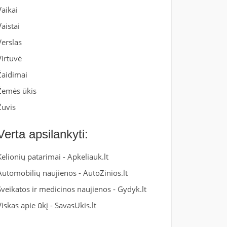
Vaikai
Vaistai
Verslas
Virtuvė
Žaidimai
Žemės ūkis
Žuvis
Verta apsilankyti:
Kelionių patarimai -
Apkeliauk.lt
Automobilių naujienos -
AutoZinios.lt
Sveikatos ir medicinos naujienos -
Gydyk.lt
Viskas apie ūkį -
SavasUkis.lt