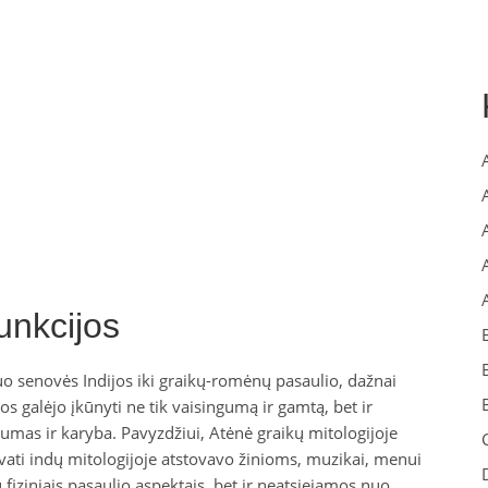
unkcijos
o senovės Indijos iki graikų-romėnų pasaulio, dažnai
os galėjo įkūnyti ne tik vaisingumą ir gamtą, bet ir
ngumas ir karyba. Pavyzdžiui, Atėnė graikų mitologijoje
svati indų mitologijoje atstovavo žinioms, muzikai, menui
u fiziniais pasaulio aspektais, bet ir neatsiejamos nuo