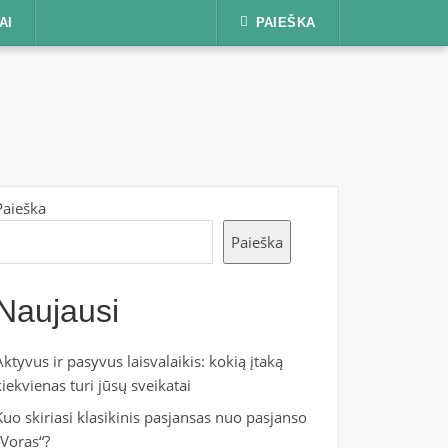
AI
PAIEŠKA
Paieška
Paieška
Naujausi
Aktyvus ir pasyvus laisvalaikis: kokią įtaką
kiekvienas turi jūsų sveikatai
Kuo skiriasi klasikinis pasjansas nuo pasjanso
„Voras“?