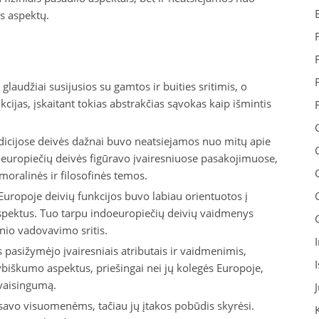
s aspektų.
laudžiai susijusios su gamtos ir buities sritimis, o
cijas, įskaitant tokias abstrakčias sąvokas kaip išmintis
dicijose deivės dažnai buvo neatsiejamos nuo mitų apie
oeuropiečių deivės figūravo įvairesniuose pasakojimuose,
moralinės ir filosofinės temos.
Europoje deivių funkcijos buvo labiau orientuotos į
spektus. Tuo tarpu indoeuropiečių deivių vaidmenys
inio vadovavimo sritis.
 pasižymėjo įvairesniais atributais ir vaidmenimis,
ybiškumo aspektus, priešingai nei jų kolegės Europoje,
 vaisingumą.
 savo visuomenėms, tačiau jų įtakos pobūdis skyrėsi.