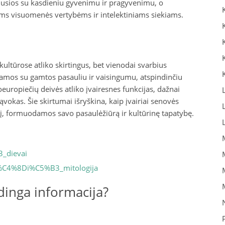
ijusios su kasdieniu gyvenimu ir pragyvenimu, o
ėms visuomenės vertybėms ir intelektiniams siekiams.
ultūrose atliko skirtingus, bet vienodai svarbius
amos su gamtos pasauliu ir vaisingumu, atspindinčiu
oeuropiečių deivės atliko įvairesnes funkcijas, dažnai
vokas. Šie skirtumai išryškina, kaip įvairiai senovės
į, formuodamos savo pasaulėžiūrą ir kultūrinę tapatybę.
3_dievai
pie%C4%8Di%C5%B3_mitologija
inga informacija?