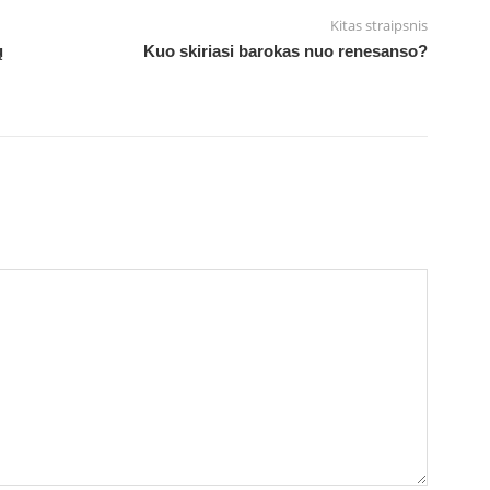
Kitas straipsnis
ų
Kuo skiriasi barokas nuo renesanso?