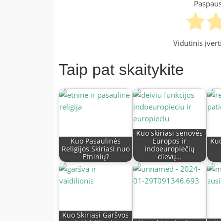
Paspausk
Vidutinis įver
Taip pat skaitykite
Kuo skiriasi senovės
Kuo Pasaulinės
Europos ir
Kuo
Religijos Skiriasi nuo
indoeuropiečių
Etninių?
dievų…
Kuo Skiriasi Garšvos