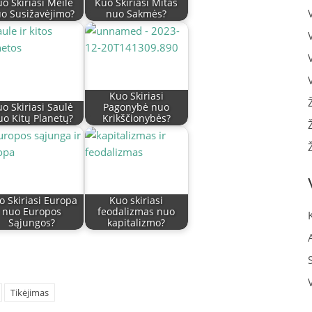
o Skiriasi Meilė
Kuo Skiriasi Mitas
o Susižavėjimo?
nuo Sakmės?
Kuo Skiriasi
o Skiriasi Saulė
Pagonybė nuo
uo Kitų Planetų?
Krikščionybės?
o Skiriasi Europa
Kuo skiriasi
nuo Europos
feodalizmas nuo
Sąjungos?
kapitalizmo?
Tikėjimas