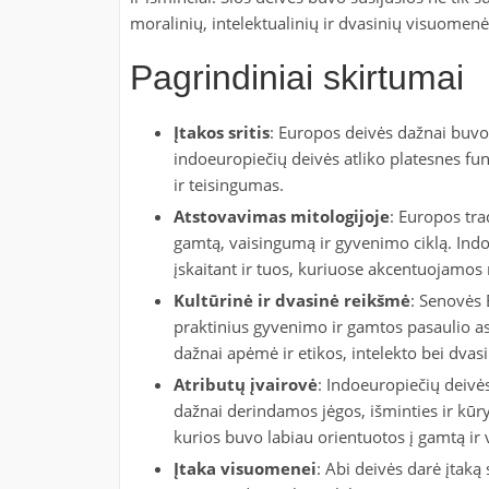
moralinių, intelektualinių ir dvasinių visuomenė
Pagrindiniai skirtumai
Įtakos sritis
: Europos deivės dažnai buvo g
indoeuropiečių deivės atliko platesnes funk
ir teisingumas.
Atstovavimas mitologijoje
: Europos tra
gamtą, vaisingumą ir gyvenimo ciklą. Ind
įskaitant ir tuos, kuriuose akcentuojamos 
Kultūrinė ir dvasinė reikšmė
: Senovės 
praktinius gyvenimo ir gamtos pasaulio a
dažnai apėmė ir etikos, intelekto bei dvas
Atributų įvairovė
: Indoeuropiečių deivės
dažnai derindamos jėgos, išminties ir kūr
kurios buvo labiau orientuotos į gamtą ir
Įtaka visuomenei
: Abi deivės darė įtaką