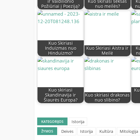
ir Vaidilionio
Kuo skiriasi seksas
Ku
Požiūriai į Poeziją?
nuo meilės?
nu
Kuo Skiriasi
Induizmas nuo
Kuo Skiriasi Aistra ir
Ku
Hinduizmo?
Meilė
n
Kuo skiriasi
Ku
Skandinavija ir
Kuo skiriasi drakonas
Šiaurės Europa?
nuo slibino?
Istorija
KATEGORIJOS
Deivės
Istorija
Kultūra
Mitologija
ŽYMOS