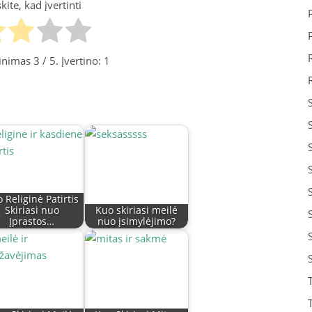
ite, kad įvertinti
tinimas
3
/ 5. Įvertino:
1
 Religinė Patirtis
Skiriasi nuo
Kuo skiriasi meilė
Įprastos…
nuo įsimylėjimo?