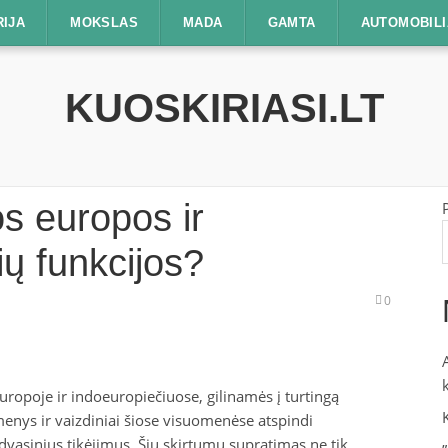
RIJA
MOKSLAS
MADA
GAMTA
AUTOMOBILI
KUOSKIRIASI.LT
os europos ir
ių funkcijos?
0
ropoje ir indoeuropiečiuose, gilinamės į turtingą
idmenys ir vaizdiniai šiose visuomenėse atspindi
 dvasinius tikėjimus. Šių skirtumų supratimas ne tik