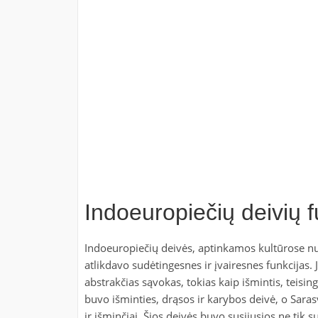
Indoeuropiečių deivių f
Indoeuropiečių deivės, aptinkamos kultūrose nu
atlikdavo sudėtingesnes ir įvairesnes funkcijas. J
abstrakčias sąvokas, tokias kaip išmintis, teisi
buvo išminties, drąsos ir karybos deivė, o Sara
ir išminčiai. Šios deivės buvo susijusios ne tik s