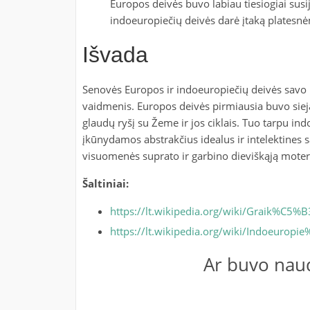
Europos deivės buvo labiau tiesiogiai sus
indoeuropiečių deivės darė įtaką platesn
Išvada
Senovės Europos ir indoeuropiečių deivės savo k
vaidmenis. Europos deivės pirmiausia buvo siej
glaudų ryšį su Žeme ir jos ciklais. Tuo tarpu ind
įkūnydamos abstrakčius idealus ir intelektines są
visuomenės suprato ir garbino dieviškąją moter
Šaltiniai:
https://lt.wikipedia.org/wiki/Graik%C5%B
https://lt.wikipedia.org/wiki/Indoeuro
Ar buvo naud