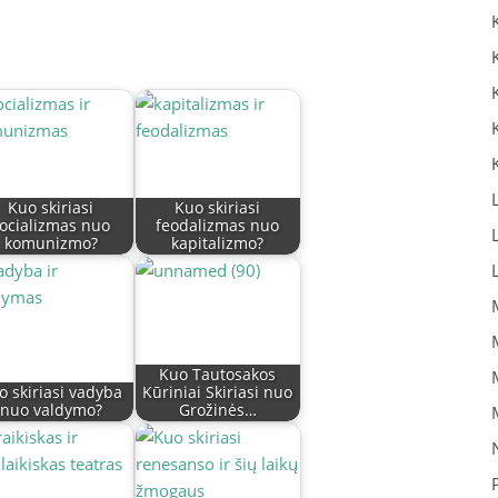
Kuo skiriasi
Kuo skiriasi
ocializmas nuo
feodalizmas nuo
komunizmo?
kapitalizmo?
Kuo Tautosakos
o skiriasi vadyba
Kūriniai Skiriasi nuo
nuo valdymo?
Grožinės…