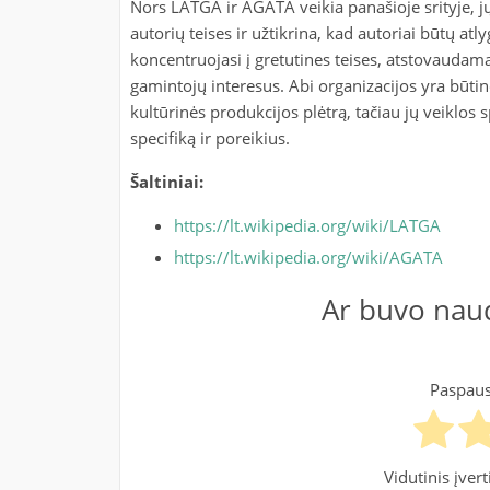
Nors LATGA ir AGATA veikia panašioje srityje, jų
autorių teises ir užtikrina, kad autoriai būtų a
koncentruojasi į gretutines teises, atstovaudama
gamintojų interesus. Abi organizacijos yra būtino
kultūrinės produkcijos plėtrą, tačiau jų veiklos 
specifiką ir poreikius.
Šaltiniai:
https://lt.wikipedia.org/wiki/LATGA
https://lt.wikipedia.org/wiki/AGATA
Ar buvo naud
Paspausk
Vidutinis įver