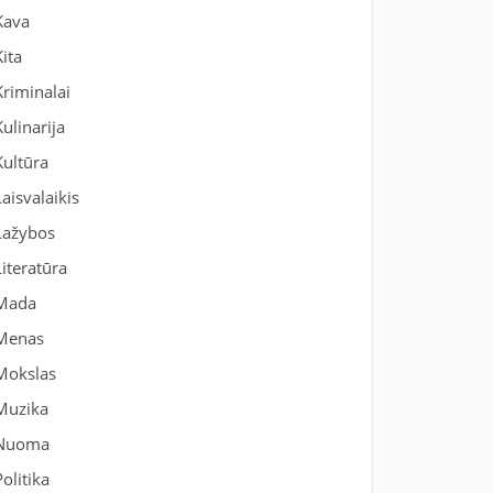
Kava
Kita
Kriminalai
Kulinarija
Kultūra
Laisvalaikis
Lažybos
Literatūra
Mada
Menas
Mokslas
Muzika
Nuoma
Politika