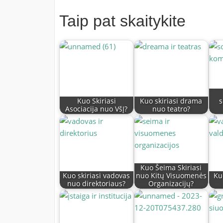
Taip pat skaitykite
Kuo Skiriasi
Kuo skiriasi drama
s
Asociacija nuo VšĮ?
nuo teatro?
Kuo Šeima Skiriasi
Kuo skiriasi vadovas
nuo Kitų Visuomenės
Ku
nuo direktoriaus?
Organizacijų?