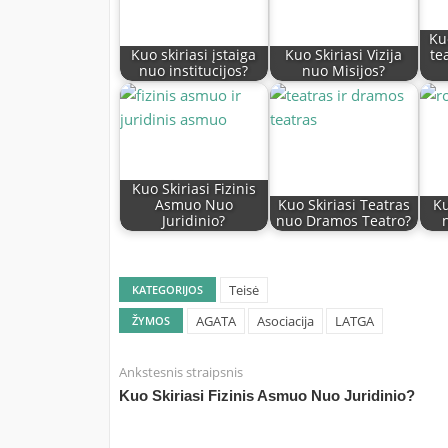
Ku
Kuo skiriasi įstaiga
Kuo Skiriasi Vizija
te
nuo institucijos?
nuo Misijos?
Kuo Skiriasi Fizinis
Asmuo Nuo
Kuo Skiriasi Teatras
Ku
Juridinio?
nuo Dramos Teatro?
Teisė
KATEGORIJOS
AGATA
Asociacija
LATGA
ŽYMOS
Ankstesnis straipsnis
Kuo Skiriasi Fizinis Asmuo Nuo Juridinio?