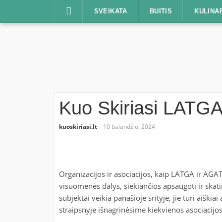
Praleisti
SVEIKATA
BUITIS
KULINA
Kuo Skiriasi LATGA
kuoskiriasi.lt
10 balandžio, 2024
Organizacijos ir asociacijos, kaip LATGA ir AG
visuomenės dalys, siekiančios apsaugoti ir skatin
subjektai veikia panašioje srityje, jie turi aiški
straipsnyje išnagrinėsime kiekvienos asociacijos