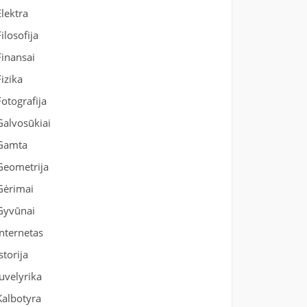
Elektra
Filosofija
Finansai
Fizika
Fotografija
Galvosūkiai
Gamta
Geometrija
Gėrimai
Gyvūnai
Internetas
Istorija
Juvelyrika
Kalbotyra