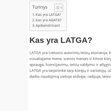
Turinys
Kas yra LATGA?
Kas yra AGATA?
Apibendrinant
Kas yra LATGA?
LATGA yra Lietuvos autorinių teisių asociacija, k
vizualiajame mene, scenos menais ir kitose kūryb
apsauga, licencijavimu, teisių valdymu ir atlyg
LATGA yra tarpininkė tarp kūrėjų ir vartotojų, už
darbo naudojimą viešoje erdvėje, radijuje, televiz