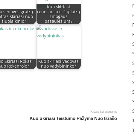
Kuo skiriasi
o senovės graikų
renesanso ir šių laikų
atras skiriasi nuo
žmogaus
šiuolaikinio?
pasaulėžiūra?
o Skiriasi Rokas
Kuo skiriasi vadovas
nuo Rokenrolo?
nuo vadybininko?
Kitas straipsnis
Kuo Skiriasi Teistumo Pažyma Nuo Išrašo