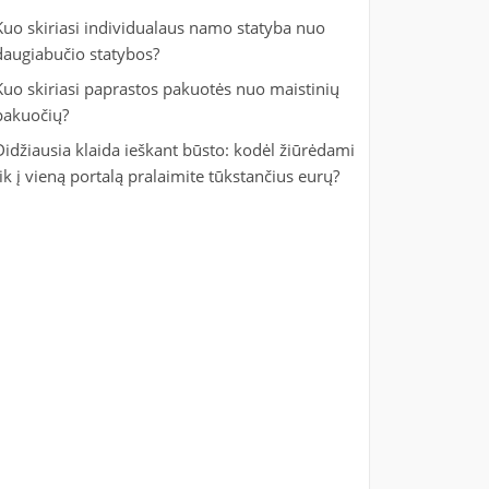
Kuo skiriasi individualaus namo statyba nuo
daugiabučio statybos?
Kuo skiriasi paprastos pakuotės nuo maistinių
pakuočių?
Didžiausia klaida ieškant būsto: kodėl žiūrėdami
tik į vieną portalą pralaimite tūkstančius eurų?