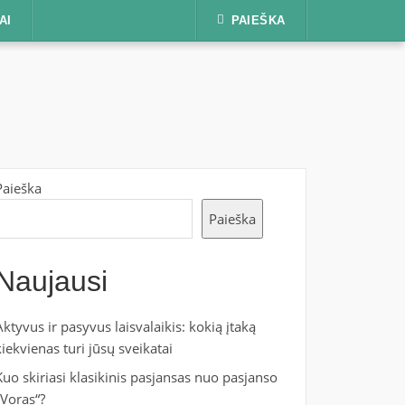
AI
PAIEŠKA
Paieška
Paieška
Naujausi
Aktyvus ir pasyvus laisvalaikis: kokią įtaką
kiekvienas turi jūsų sveikatai
Kuo skiriasi klasikinis pasjansas nuo pasjanso
„Voras“?