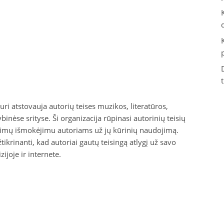
uri atstovauja autorių teises muzikos, literatūros,
inėse srityse. Ši organizacija rūpinasi autorinių teisių
inimų išmokėjimu autoriams už jų kūrinių naudojimą.
tikrinanti, kad autoriai gautų teisingą atlygį už savo
ijoje ir internete.