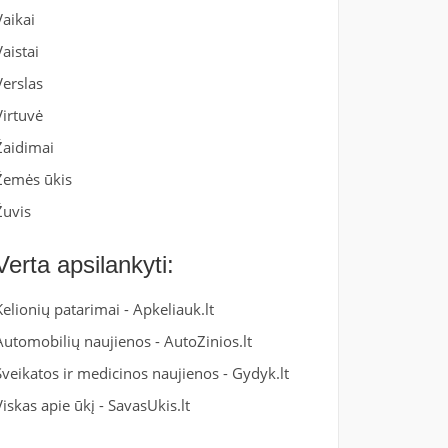
Vaikai
Vaistai
Verslas
Virtuvė
Žaidimai
Žemės ūkis
Žuvis
Verta apsilankyti:
Kelionių patarimai -
Apkeliauk.lt
Automobilių naujienos -
AutoZinios.lt
Sveikatos ir medicinos naujienos -
Gydyk.lt
Viskas apie ūkį -
SavasUkis.lt