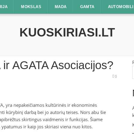
RIJA
MOKSLAS
MADA
GAMTA
AUTOMOBILI
KUOSKIRIASI.LT
 ir AGATA Asociacijos?
0
ATA, yra nepakeičiamos kultūrinės ir ekonominės
ti kūrybinį darbą bei jo autorių teises. Nors abu šie
ai apibrėžtus skirtingus vaidmenis ir funkcijas. Šiame
 ypatumus ir kaip jos skiriasi viena nuo kitos.