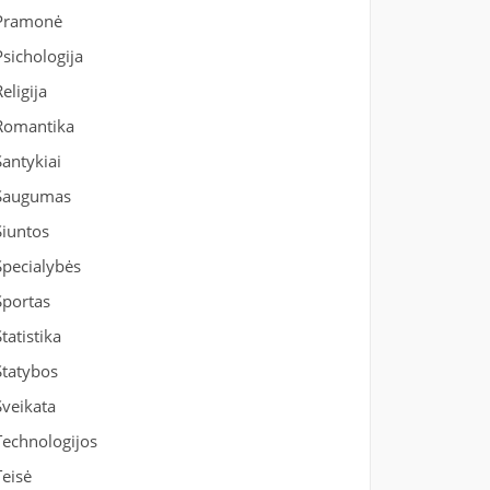
Pramonė
Psichologija
Religija
Romantika
Santykiai
Saugumas
Siuntos
Specialybės
Sportas
Statistika
Statybos
Sveikata
Technologijos
Teisė