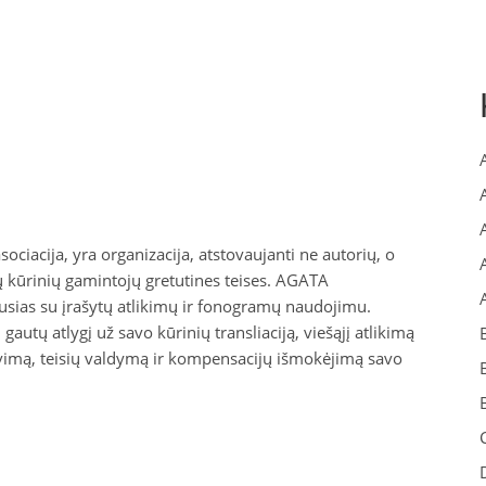
sociacija, yra organizacija, atstovaujanti ne autorių, o
ų kūrinių gamintojų gretutines teises. AGATA
jusias su įrašytų atlikimų ir fonogramų naudojimu.
 gautų atlygį už savo kūrinių transliaciją, viešąjį atlikimą
avimą, teisių valdymą ir kompensacijų išmokėjimą savo