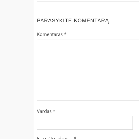
PARAŠYKITE KOMENTARĄ
Komentaras
*
Vardas
*
El. pašto adresas
*