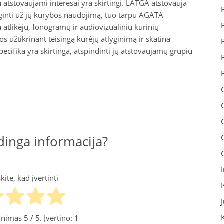
 atstovaujami interesai yra skirtingi. LATGA atstovauja
tlyginti už jų kūrybos naudojimą, tuo tarpu AGATA
 atlikėjų, fonogramų ir audiovizualinių kūrinių
s užtikrinant teisingą kūrėjų atlyginimą ir skatina
specifika yra skirtinga, atspindinti jų atstovaujamų grupių
inga informacija?
ite, kad įvertinti
tinimas
5
/ 5. Įvertino:
1