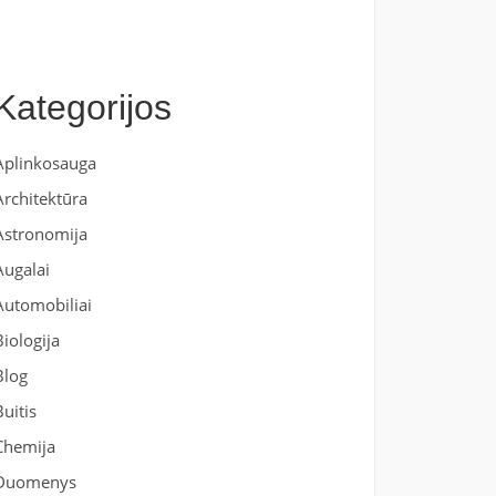
Kategorijos
Aplinkosauga
Architektūra
Astronomija
Augalai
Automobiliai
Biologija
Blog
Buitis
Chemija
Duomenys