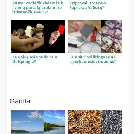
būsto: kodėl žiūrėdami tik
Kriptovaliutos nuo
į vieną portalą pralaimite
Paprastų Valiutų?
tūkstančius eurų?
Kuo Skiriasi Bauda nuo
Kuo skiriasi lizingas nuo
Delspinigių?
išperkamosios nuomos?
Gamta