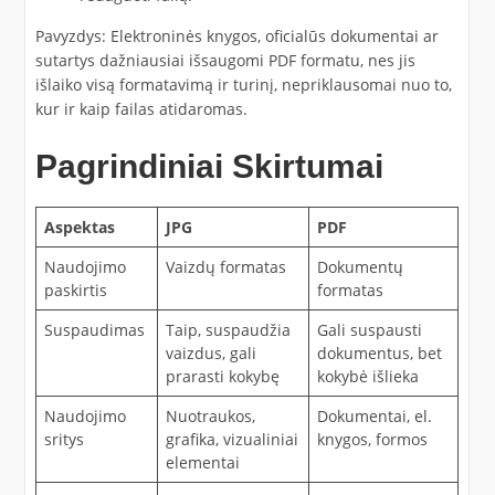
Pavyzdys: Elektroninės knygos, oficialūs dokumentai ar
sutartys dažniausiai išsaugomi PDF formatu, nes jis
išlaiko visą formatavimą ir turinį, nepriklausomai nuo to,
kur ir kaip failas atidaromas.
Pagrindiniai Skirtumai
Aspektas
JPG
PDF
Naudojimo
Vaizdų formatas
Dokumentų
paskirtis
formatas
Suspaudimas
Taip, suspaudžia
Gali suspausti
vaizdus, gali
dokumentus, bet
prarasti kokybę
kokybė išlieka
Naudojimo
Nuotraukos,
Dokumentai, el.
sritys
grafika, vizualiniai
knygos, formos
elementai