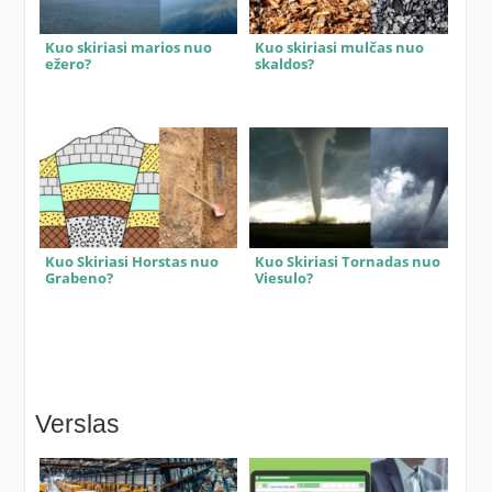
Kuo skiriasi marios nuo
Kuo skiriasi mulčas nuo
ežero?
skaldos?
Kuo Skiriasi Horstas nuo
Kuo Skiriasi Tornadas nuo
Grabeno?
Viesulo?
Verslas