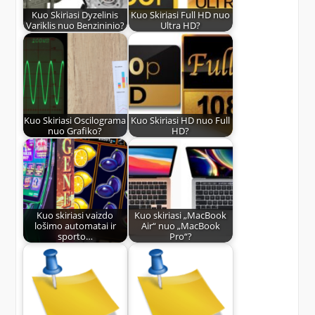
Kuo Skiriasi Dyzelinis
Kuo Skiriasi Full HD nuo
Variklis nuo Benzininio?
Ultra HD?
Kuo Skiriasi Oscilograma
Kuo Skiriasi HD nuo Full
nuo Grafiko?
HD?
Kuo skiriasi vaizdo
Kuo skiriasi „MacBook
lošimo automatai ir
Air“ nuo „MacBook
sporto…
Pro“?