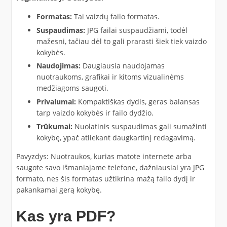
Formatas:
Tai vaizdų failo formatas.
Suspaudimas:
JPG failai suspaudžiami, todėl
mažesni, tačiau dėl to gali prarasti šiek tiek vaizdo
kokybės.
Naudojimas:
Daugiausia naudojamas
nuotraukoms, grafikai ir kitoms vizualinėms
medžiagoms saugoti.
Privalumai:
Kompaktiškas dydis, geras balansas
tarp vaizdo kokybės ir failo dydžio.
Trūkumai:
Nuolatinis suspaudimas gali sumažinti
kokybę, ypač atliekant daugkartinį redagavimą.
Pavyzdys: Nuotraukos, kurias matote internete arba
saugote savo išmaniajame telefone, dažniausiai yra JPG
formato, nes šis formatas užtikrina mažą failo dydį ir
pakankamai gerą kokybę.
Kas yra PDF?