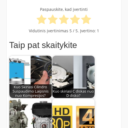
Paspauskite, kad įvertinti
Vidutinis įvertinimas
5
/ 5. Įvertino:
1
Taip pat skaitykite
Kuo Skiriasi Cilindro
Suspaudimo Laipsnis
Kuo skiriasi C diskas nuo
nuo Kompresijos?
D disko?