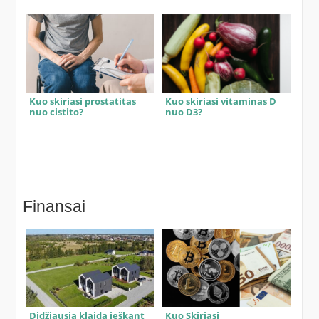
Kuo skiriasi prostatitas
Kuo skiriasi vitaminas D
nuo cistito?
nuo D3?
Finansai
Didžiausia klaida ieškant
Kuo Skiriasi