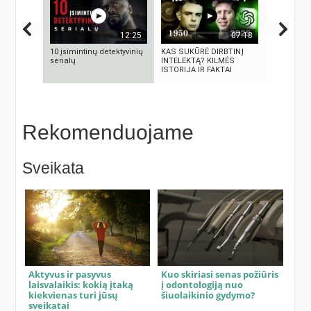
12:25
07:18
10 įsimintinų detektyvinių
KAS SUKŪRĖ DIRBTINĮ
Autorius 
serialų
INTELEKTĄ? KILMĖS
Mascinsk
ISTORIJA IR FAKTAI
Rekomenduojame
Sveikata
Aktyvus ir pasyvus
Kuo skiriasi senas požiūris
laisvalaikis: kokią įtaką
į odontologiją nuo
kiekvienas turi jūsų
šiuolaikinio gydymo?
sveikatai