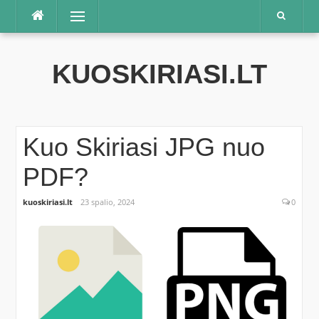
Praleisti
Meniu
KUOSKIRIASI.LT
Kuo Skiriasi JPG nuo
PDF?
kuoskiriasi.lt
23 spalio, 2024
0