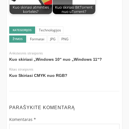
Kuo skiriasi atminties
Kuo skiriasi BitTorrent
kortelės?
nuo uTorrent?
Technologijos
KATEGORIJOS
Formatai
JPG
PNG
ŽYMOS
Ankstesnis straipsnis
Kuo skiriasi „Windows 10“ nuo „Windows 11“?
Kitas straipsnis
Kuo Skiriasi CMYK nuo RGB?
PARAŠYKITE KOMENTARĄ
Komentaras
*