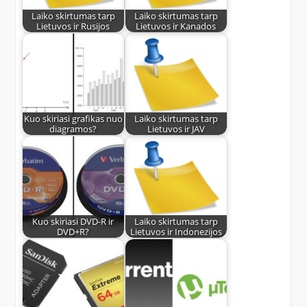
Laiko skirtumas tarp
Laiko skirtumas tarp
Lietuvos ir Rusijos
Lietuvos ir Kanados
Kuo skiriasi grafikas nuo
Laiko skirtumas tarp
diagramos?
Lietuvos ir JAV
Kuo skiriasi DVD-R ir
Laiko skirtumas tarp
DVD+R?
Lietuvos ir Indonezijos