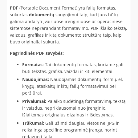
PDF
(Portable Document Format) yra failų formatas,
sukurtas
dokumentų
saugojimui taip, kad juos būtų
galima atidaryti įvairiuose įrenginiuose ar operacinėse
sistemose neprarandant formatavimo. PDF išlaiko tekstą,
vaizdus, grafikas ir kitą dokumento struktūrą taip, kaip
buvo originaliai sukurta.
Pagrindinės PDF savybės:
Formatas:
Tai dokumentų formatas, kuriame gali
būti tekstas, grafika, vaizdai ir kiti elementai.
Naudojimas:
Naudojamas dokumentų, formų, el.
knygų, ataskaitų ir kitų failų formatavimui bei
peržiūrai.
Privalumai:
Palaiko sudėtingą formatavimą, tekstą
ir vaizdus, nepriklausomai nuo įrenginio,
išlaikomas originalus dizainas ir išdėstymas.
Trūkumai:
Gali užimti daugiau vietos nei JPG ir
reikalinga specifinė programinė įranga, norint
redaguoti failą.