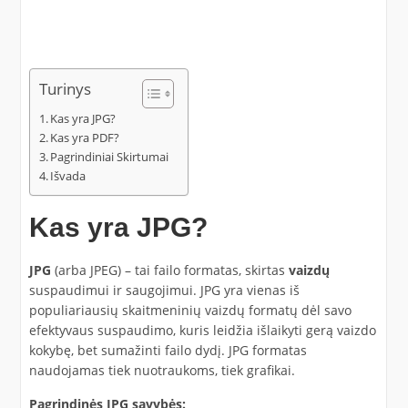
Turinys
Kas yra JPG?
Kas yra PDF?
Pagrindiniai Skirtumai
Išvada
Kas yra JPG?
JPG
(arba JPEG) – tai failo formatas, skirtas
vaizdų
suspaudimui ir saugojimui. JPG yra vienas iš
populiariausių skaitmeninių vaizdų formatų dėl savo
efektyvaus suspaudimo, kuris leidžia išlaikyti gerą vaizdo
kokybę, bet sumažinti failo dydį. JPG formatas
naudojamas tiek nuotraukoms, tiek grafikai.
Pagrindinės JPG savybės: