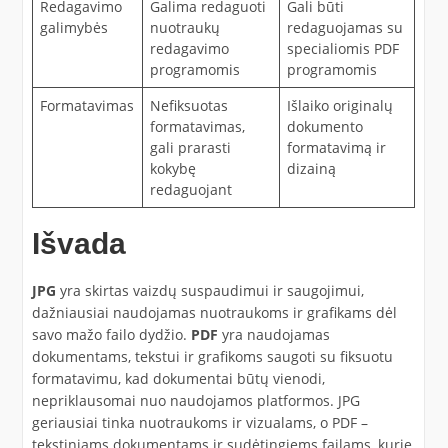
Redagavimo
Galima redaguoti
Gali būti
galimybės
nuotraukų
redaguojamas su
redagavimo
specialiomis PDF
programomis
programomis
Formatavimas
Nefiksuotas
Išlaiko originalų
formatavimas,
dokumento
gali prarasti
formatavimą ir
kokybę
dizainą
redaguojant
Išvada
JPG
yra skirtas vaizdų suspaudimui ir saugojimui,
dažniausiai naudojamas nuotraukoms ir grafikams dėl
savo mažo failo dydžio.
PDF
yra naudojamas
dokumentams, tekstui ir grafikoms saugoti su fiksuotu
formatavimu, kad dokumentai būtų vienodi,
nepriklausomai nuo naudojamos platformos. JPG
geriausiai tinka nuotraukoms ir vizualams, o PDF –
tekstiniams dokumentams ir sudėtingiems failams, kurie