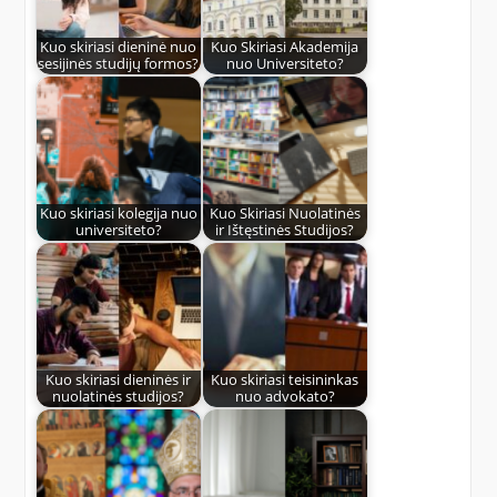
Kuo skiriasi dieninė nuo
Kuo Skiriasi Akademija
sesijinės studijų formos?
nuo Universiteto?
Kuo skiriasi kolegija nuo
Kuo Skiriasi Nuolatinės
universiteto?
ir Ištęstinės Studijos?
Kuo skiriasi dieninės ir
Kuo skiriasi teisininkas
nuolatinės studijos?
nuo advokato?