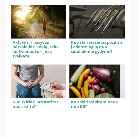
Aktyvus ir pasyvus
Kuo skiriasi senas požiūris
laisvalaikis: kokią įtaką
į odontologiją nuo
kiekvienas turi jūsų
šiuolaikinio gydymo?
sveikatai
Kuo skiriasi prostatitas
Kuo skiriasi vitaminas D
nuo cistito?
nuo D3?