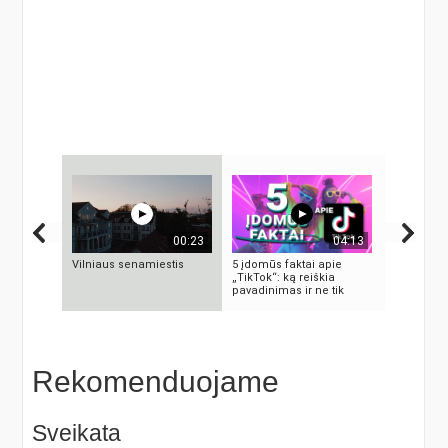
00:23
04:13
Vilniaus senamiestis
5 įdomūs faktai apie
„ELEKTROS
„TikTok“: ką reiškia
MASINĖ 1
pavadinimas ir ne tik
PSICHOZĖ
Rekomenduojame
Sveikata