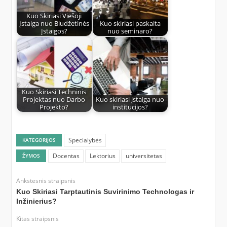
Kuo Skiriasi Viešoji
Įstaiga nuo Biudžetinės
Kuo skiriasi paskaita
Įstaigos?
nuo seminaro?
Kuo Skiriasi Techninis
Projektas nuo Darbo
Kuo skiriasi įstaiga nuo
Projekto?
institucijos?
Specialybės
KATEGORIJOS
Docentas
Lektorius
universitetas
ŽYMOS
Ankstesnis straipsnis
Kuo Skiriasi Tarptautinis Suvirinimo Technologas ir
Inžinierius?
Kitas straipsnis