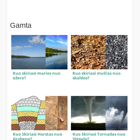
Gamta
Kuo skiriasi marios nuo
Kuo skiriasi mulčas nuo
ežero?
skaldos?
Kuo Skiriasi Horstas nuo
Kuo Skiriasi Tornadas nuo
Grabeno?
Viesulo?