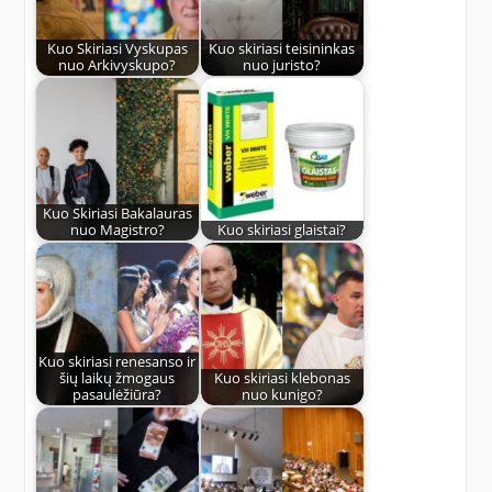
Kuo Skiriasi Vyskupas
Kuo skiriasi teisininkas
nuo Arkivyskupo?
nuo juristo?
Kuo Skiriasi Bakalauras
nuo Magistro?
Kuo skiriasi glaistai?
Kuo skiriasi renesanso ir
šių laikų žmogaus
Kuo skiriasi klebonas
pasaulėžiūra?
nuo kunigo?