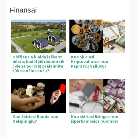
Finansai
Didžiausia klaida ieškant
Kuo Skiriasi
būsto: kodėl žiūrėdami tik
Kriptovaliutos nuo
į vieną portalą pralaimite
Paprastų Valiutų?
tūkstančius eurų?
Kuo Skiriasi Bauda nuo
Kuo skiriasi lizingas nuo
Delspinigių?
išperkamosios nuomos?