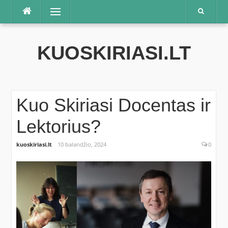
Praleisti
Meniu
KUOSKIRIASI.LT
Kuo Skiriasi Docentas ir
Lektorius?
kuoskiriasi.lt
10 balandžio, 2024
0