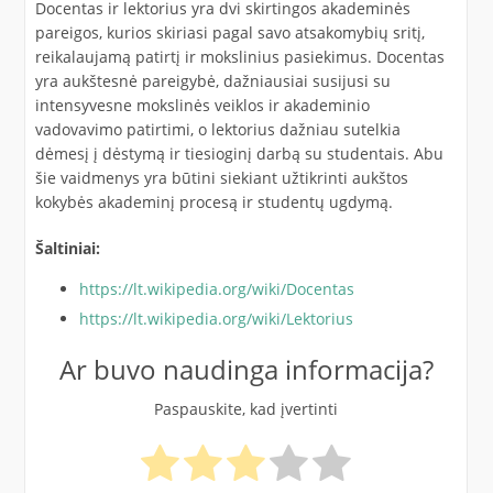
Docentas ir lektorius yra dvi skirtingos akademinės
pareigos, kurios skiriasi pagal savo atsakomybių sritį,
reikalaujamą patirtį ir mokslinius pasiekimus. Docentas
yra aukštesnė pareigybė, dažniausiai susijusi su
intensyvesne mokslinės veiklos ir akademinio
vadovavimo patirtimi, o lektorius dažniau sutelkia
dėmesį į dėstymą ir tiesioginį darbą su studentais. Abu
šie vaidmenys yra būtini siekiant užtikrinti aukštos
kokybės akademinį procesą ir studentų ugdymą.
Šaltiniai:
https://lt.wikipedia.org/wiki/Docentas
https://lt.wikipedia.org/wiki/Lektorius
Ar buvo naudinga informacija?
Paspauskite, kad įvertinti