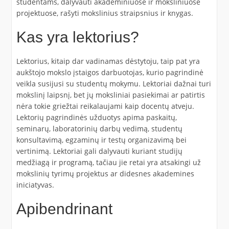
studentams, dalyvauti akademiniuose ir moksliniuose
projektuose, rašyti mokslinius straipsnius ir knygas.
Kas yra lektorius?
Lektorius, kitaip dar vadinamas dėstytoju, taip pat yra
aukštojo mokslo įstaigos darbuotojas, kurio pagrindinė
veikla susijusi su studentų mokymu. Lektoriai dažnai turi
mokslinį laipsnį, bet jų moksliniai pasiekimai ar patirtis
nėra tokie griežtai reikalaujami kaip docentų atveju.
Lektorių pagrindinės užduotys apima paskaitų,
seminarų, laboratorinių darbų vedimą, studentų
konsultavimą, egzaminų ir testų organizavimą bei
vertinimą. Lektoriai gali dalyvauti kuriant studijų
medžiagą ir programą, tačiau jie retai yra atsakingi už
mokslinių tyrimų projektus ar didesnes akademines
iniciatyvas.
Apibendrinant