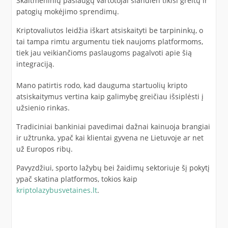
Skaitmeninių paslaugų vartotojai šiandien tikisi greitų ir
patogių mokėjimo sprendimų.
Kriptovaliutos leidžia iškart atsiskaityti be tarpininkų, o
tai tampa rimtu argumentu tiek naujoms platformoms,
tiek jau veikiančioms paslaugoms pagalvoti apie šią
integraciją.
Mano patirtis rodo, kad dauguma startuolių kripto
atsiskaitymus vertina kaip galimybę greičiau išsiplėsti į
užsienio rinkas.
Tradiciniai bankiniai pavedimai dažnai kainuoja brangiai
ir užtrunka, ypač kai klientai gyvena ne Lietuvoje ar net
už Europos ribų.
Pavyzdžiui, sporto lažybų bei žaidimų sektoriuje šį pokytį
ypač skatina platformos, tokios kaip
kriptolazybusvetaines.lt
.