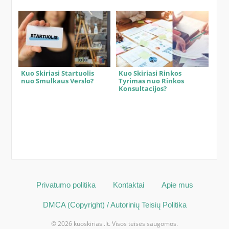
Kuo Skiriasi Startuolis
Kuo Skiriasi Rinkos
nuo Smulkaus Verslo?
Tyrimas nuo Rinkos
Konsultacijos?
Privatumo politika
Kontaktai
Apie mus
DMCA (Copyright) / Autorinių Teisių Politika
© 2026 kuoskiriasi.lt. Visos teisės saugomos.