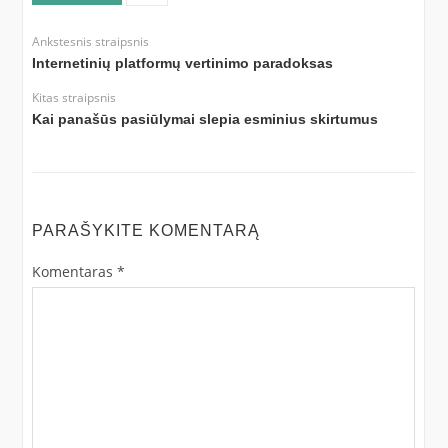
Ankstesnis straipsnis
Internetinių platformų vertinimo paradoksas
Kitas straipsnis
Kai panašūs pasiūlymai slepia esminius skirtumus
PARAŠYKITE KOMENTARĄ
Komentaras
*