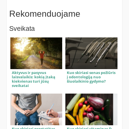
Rekomenduojame
Sveikata
Aktyvus ir pasyvus
Kuo skiriasi senas požiūris
laisvalaikis: kokią įtaką
į odontologiją nuo
kiekvienas turi jūsų
šiuolaikinio gydymo?
sveikatai
Kuo skiriasi prostatitas
Kuo skiriasi vitaminas D