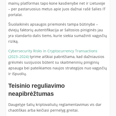
mainų platformas tapo kone kasdienybe net ir Lietuvoje
– per pastaruosius metus apie juos dažnai rašė šalies IT
portalai.
Šiuolaikinės apsaugos priemonės tampa būtinybe –
dviejų faktorių autentifikacija ar šaltosios piniginės jau
yra standarto dalis tiems, kurie siekia sumažinti vagysčių
riziką.
Cybersecurity Risks in Cryptocurrency Transactions
(2023–2024)
tyrime aiškiai pabrėžiama, kad dažniausios
grėsmės susijusios būtent su skaitmeninių piniginių
apsauga bei pateikiamos naujos strategijos nuo vagysčių
ir išpuolių.
Teisinio reguliavimo
neapibrėžtumas
Daugelyje šalių kriptovaliutų reglamentavimas vis dar
chaotiškas arba keičiasi pernelyg greitai.