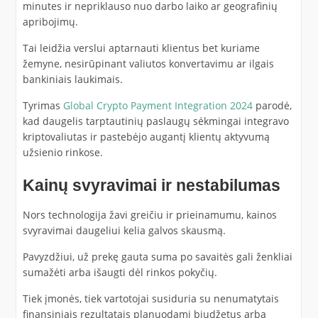
minutes ir nepriklauso nuo darbo laiko ar geografinių
apribojimų.
Tai leidžia verslui aptarnauti klientus bet kuriame
žemyne, nesirūpinant valiutos konvertavimu ar ilgais
bankiniais laukimais.
Tyrimas
Global Crypto Payment Integration 2024
parodė,
kad daugelis tarptautinių paslaugų sėkmingai integravo
kriptovaliutas ir pastebėjo augantį klientų aktyvumą
užsienio rinkose.
Kainų svyravimai ir nestabilumas
Nors technologija žavi greičiu ir prieinamumu, kainos
svyravimai daugeliui kelia galvos skausmą.
Pavyzdžiui, už prekę gauta suma po savaitės gali ženkliai
sumažėti arba išaugti dėl rinkos pokyčių.
Tiek įmonės, tiek vartotojai susiduria su nenumatytais
finansiniais rezultatais planuodami biudžetus arba