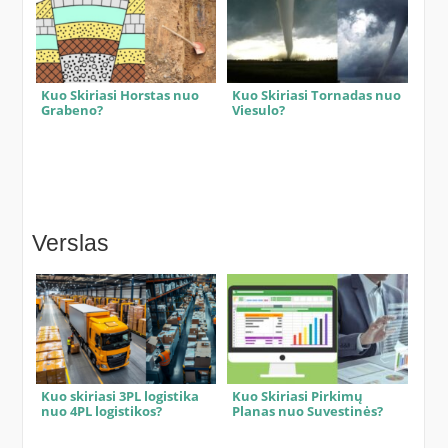
Kuo Skiriasi Horstas nuo
Kuo Skiriasi Tornadas nuo
Grabeno?
Viesulo?
Verslas
Kuo skiriasi 3PL logistika
Kuo Skiriasi Pirkimų
nuo 4PL logistikos?
Planas nuo Suvestinės?