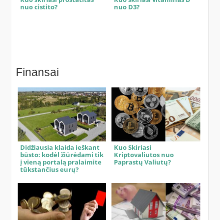
nuo cistito?
nuo D3?
Finansai
Didžiausia klaida ieškant
Kuo Skiriasi
būsto: kodėl žiūrėdami tik
Kriptovaliutos nuo
į vieną portalą pralaimite
Paprastų Valiutų?
tūkstančius eurų?