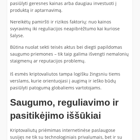
pasiūlyti geresnes kainas arba daugiau investuoti į
produktą ir aptarnavimą.
Nereikėtų pamiršti ir rizikos faktorių: nuo kainos
svyravimų iki reguliacijos neapibrėžtumo kai kuriose
šalyse.
Būtina nuolat sekti teisės aktus bei diegti papildomas
saugumo priemones – tik taip galima išvengti nemalonių
staigmenų ar reputacijos problemų.
Iš esmės kriptovaliutos tampa logišku žingsniu tiems
verslams, kurie orientuojasi į augimą ir ieško būdų
pasiūlyti patogumą globaliems vartotojams.
Saugumo, reguliavimo ir
pasitikėjimo iššūkiai
Kriptovaliutų priėmimas internetinėse paslaugose
susijęs ne tik su technologiniais privalumais, bet ir su