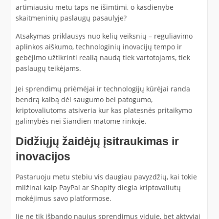
artimiausiu metu taps ne išimtimi, o kasdienybe
skaitmeninių paslaugų pasaulyje?
Atsakymas priklausys nuo kelių veiksnių – reguliavimo
aplinkos aiškumo, technologinių inovacijų tempo ir
gebėjimo užtikrinti realią naudą tiek vartotojams, tiek
paslaugų teikėjams.
Jei sprendimų priėmėjai ir technologijų kūrėjai randa
bendrą kalbą dėl saugumo bei patogumo,
kriptovaliutoms atsiveria kur kas platesnės pritaikymo
galimybės nei šiandien matome rinkoje.
Didžiųjų žaidėjų įsitraukimas ir
inovacijos
Pastaruoju metu stebiu vis daugiau pavyzdžių, kai tokie
milžinai kaip PayPal ar Shopify diegia kriptovaliutų
mokėjimus savo platformose.
Jie ne tik išbando naujus sprendimus viduje, bet aktyviai