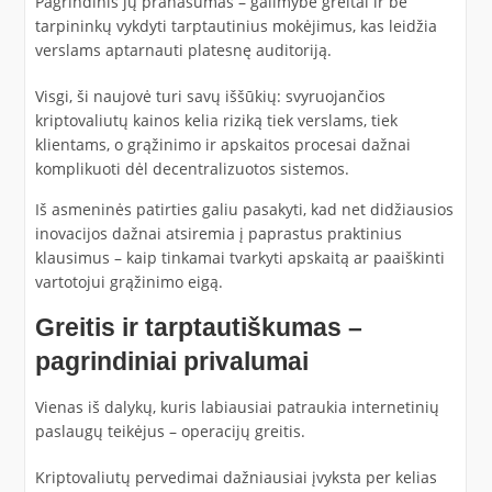
Pagrindinis jų pranašumas – galimybė greitai ir be
tarpininkų vykdyti tarptautinius mokėjimus, kas leidžia
verslams aptarnauti platesnę auditoriją.
Visgi, ši naujovė turi savų iššūkių: svyruojančios
kriptovaliutų kainos kelia riziką tiek verslams, tiek
klientams, o grąžinimo ir apskaitos procesai dažnai
komplikuoti dėl decentralizuotos sistemos.
Iš asmeninės patirties galiu pasakyti, kad net didžiausios
inovacijos dažnai atsiremia į paprastus praktinius
klausimus – kaip tinkamai tvarkyti apskaitą ar paaiškinti
vartotojui grąžinimo eigą.
Greitis ir tarptautiškumas –
pagrindiniai privalumai
Vienas iš dalykų, kuris labiausiai patraukia internetinių
paslaugų teikėjus – operacijų greitis.
Kriptovaliutų pervedimai dažniausiai įvyksta per kelias