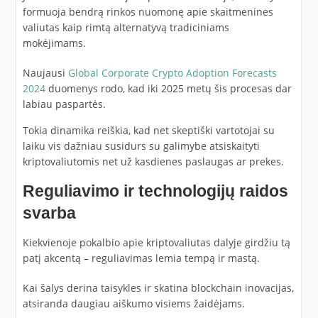
formuoja bendrą rinkos nuomonę apie skaitmenines
valiutas kaip rimtą alternatyvą tradiciniams
mokėjimams.
Naujausi
Global Corporate Crypto Adoption Forecasts
2024
duomenys rodo, kad iki 2025 metų šis procesas dar
labiau paspartės.
Tokia dinamika reiškia, kad net skeptiški vartotojai su
laiku vis dažniau susidurs su galimybe atsiskaityti
kriptovaliutomis net už kasdienes paslaugas ar prekes.
Reguliavimo ir technologijų raidos
svarba
Kiekvienoje pokalbio apie kriptovaliutas dalyje girdžiu tą
patį akcentą – reguliavimas lemia tempą ir mastą.
Kai šalys derina taisykles ir skatina blockchain inovacijas,
atsiranda daugiau aiškumo visiems žaidėjams.