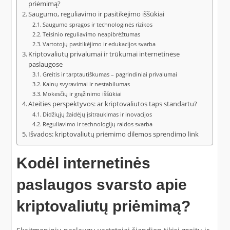
priėmimą?
Saugumo, reguliavimo ir pasitikėjimo iššūkiai
Saugumo spragos ir technologinės rizikos
Teisinio reguliavimo neapibrėžtumas
Vartotojų pasitikėjimo ir edukacijos svarba
Kriptovaliutų privalumai ir trūkumai internetinėse
paslaugose
Greitis ir tarptautiškumas – pagrindiniai privalumai
Kainų svyravimai ir nestabilumas
Mokesčių ir grąžinimo iššūkiai
Ateities perspektyvos: ar kriptovaliutos taps standartu?
Didžiųjų žaidėjų įsitraukimas ir inovacijos
Reguliavimo ir technologijų raidos svarba
Išvados: kriptovaliutų priėmimo dilemos sprendimo link
Kodėl internetinės
paslaugos svarsto apie
kriptovaliutų priėmimą?