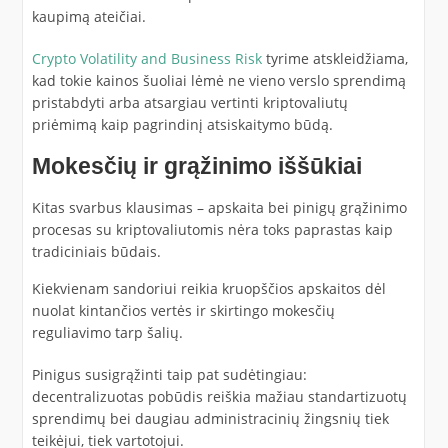
kaupimą ateičiai.
Crypto Volatility and Business Risk
tyrime atskleidžiama,
kad tokie kainos šuoliai lėmė ne vieno verslo sprendimą
pristabdyti arba atsargiau vertinti kriptovaliutų
priėmimą kaip pagrindinį atsiskaitymo būdą.
Mokesčių ir grąžinimo iššūkiai
Kitas svarbus klausimas – apskaita bei pinigų grąžinimo
procesas su kriptovaliutomis nėra toks paprastas kaip
tradiciniais būdais.
Kiekvienam sandoriui reikia kruopščios apskaitos dėl
nuolat kintančios vertės ir skirtingo mokesčių
reguliavimo tarp šalių.
Pinigus susigrąžinti taip pat sudėtingiau:
decentralizuotas pobūdis reiškia mažiau standartizuotų
sprendimų bei daugiau administracinių žingsnių tiek
teikėjui, tiek vartotojui.