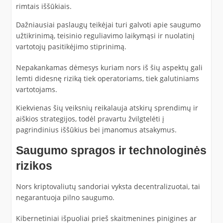
rimtais iššūkiais.
Dažniausiai paslaugų teikėjai turi galvoti apie saugumo
užtikrinimą, teisinio reguliavimo laikymąsi ir nuolatinį
vartotojų pasitikėjimo stiprinimą.
Nepakankamas dėmesys kuriam nors iš šių aspektų gali
lemti didesnę riziką tiek operatoriams, tiek galutiniams
vartotojams.
Kiekvienas šių veiksnių reikalauja atskirų sprendimų ir
aiškios strategijos, todėl pravartu žvilgtelėti į
pagrindinius iššūkius bei įmanomus atsakymus.
Saugumo spragos ir technologinės
rizikos
Nors kriptovaliutų sandoriai vyksta decentralizuotai, tai
negarantuoja pilno saugumo.
Kibernetiniai išpuoliai prieš skaitmenines pinigines ar