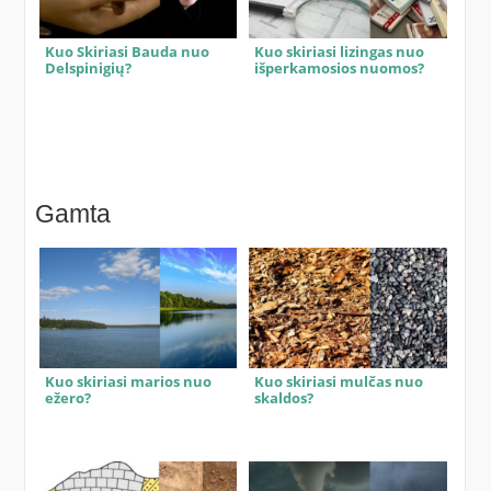
Kuo Skiriasi Bauda nuo
Kuo skiriasi lizingas nuo
Delspinigių?
išperkamosios nuomos?
Gamta
Kuo skiriasi marios nuo
Kuo skiriasi mulčas nuo
ežero?
skaldos?