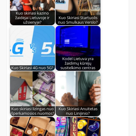
Kuo skiriasi kazino
žaidėjai Lietuvoje ir
Kuo Skiriasi Startuolis
užsienyje?
nuo Smulkaus Verslo?
Kodėl Lietuva yra
žaidimų kūrėjų
Kuo Skiriasi 4G nuo 5G?
susitelkimo centras
Kuo skiriasi lizingas nuo
Kuo Skiriasi Anuitetas
išperkamosios nuomos?
nuo Linijinio?