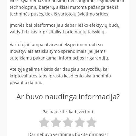
Nors kyla nemažai klausimų dėl saugumo, reguliavimo ir
technologinių barjerų, aiškiai matoma pažanga tiek iš
techninės pusės, tiek iš vartotojų švietimo srities.
Įmonės bei platformos jau dabar ieško efektyvių būdų
valdyti rizikas ir prisitaikyti prie naujų taisyklių.
Vartotojai tampa atviresni eksperimentuoti su
inovatyviais atsiskaitymo sprendimais, jei jiems
suteikiama pakankamai informacijos ir garantijų.
Ateityje galima tikėtis dar daugiau pavyzdžių, kai
kriptovaliutos taps įprasta kasdienio skaitmeninio
pasaulio dalimi.
Ar buvo naudinga informacija?
Paspauskite, kad įvertinti
Dar nebuvo vertinimų, būkite pirmasis!