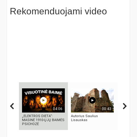
Rekomenduojami video
04:06
00:43
„ELEKTROS DIETA“:
Autorius Saulius
KAS SUKŪ
MASINĖ 1910-ŲJŲ BAIMĖS
Lisauskas
INTELEKTĄ
PSICHOZĖ
ISTORIJA 