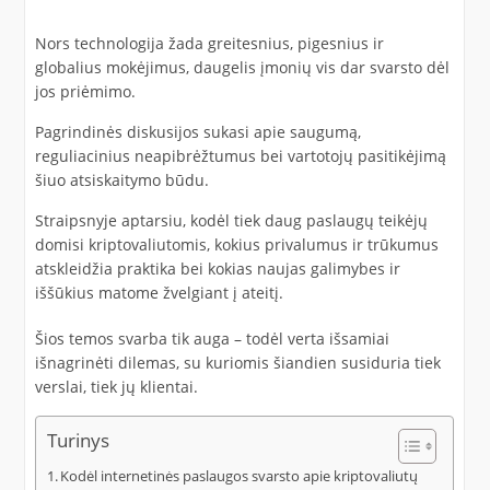
Nors technologija žada greitesnius, pigesnius ir
globalius mokėjimus, daugelis įmonių vis dar svarsto dėl
jos priėmimo.
Pagrindinės diskusijos sukasi apie saugumą,
reguliacinius neapibrėžtumus bei vartotojų pasitikėjimą
šiuo atsiskaitymo būdu.
Straipsnyje aptarsiu, kodėl tiek daug paslaugų teikėjų
domisi kriptovaliutomis, kokius privalumus ir trūkumus
atskleidžia praktika bei kokias naujas galimybes ir
iššūkius matome žvelgiant į ateitį.
Šios temos svarba tik auga – todėl verta išsamiai
išnagrinėti dilemas, su kuriomis šiandien susiduria tiek
verslai, tiek jų klientai.
Turinys
Kodėl internetinės paslaugos svarsto apie kriptovaliutų