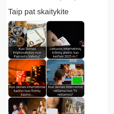
Taip pat skaitykite
Kuo Skiriasi
Lietuvos internetinių
Kriptovaliutos nuo
lošimų ateitis: kas
Paprastų Valiutų?
keičiasi 2025 m.?
Kuo skiriasi internetiniai
Kuo skiriasi internetinė
kazino nuo fizinių
reklama nuo TV
kazino…
reklamos?