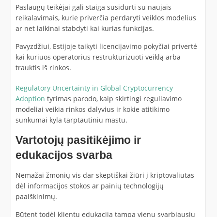
Paslaugų teikėjai gali staiga susidurti su naujais
reikalavimais, kurie priverčia perdaryti veiklos modelius
ar net laikinai stabdyti kai kurias funkcijas.
Pavyzdžiui, Estijoje taikyti licencijavimo pokyčiai privertė
kai kuriuos operatorius restruktūrizuoti veiklą arba
trauktis iš rinkos.
Regulatory Uncertainty in Global Cryptocurrency
Adoption
tyrimas parodo, kaip skirtingi reguliavimo
modeliai veikia rinkos dalyvius ir kokie atitikimo
sunkumai kyla tarptautiniu mastu.
Vartotojų pasitikėjimo ir
edukacijos svarba
Nemažai žmonių vis dar skeptiškai žiūri į kriptovaliutas
dėl informacijos stokos ar painių technologijų
paaiškinimų.
Būtent todėl klientų edukacija tampa vienu svarbiausių