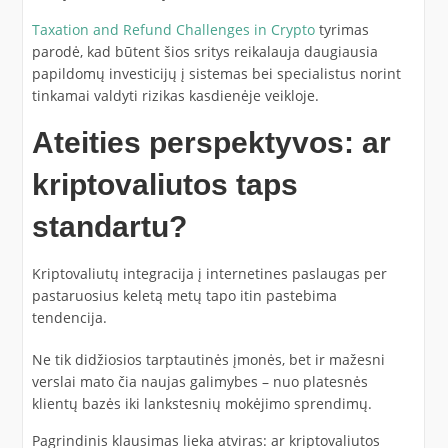
Taxation and Refund Challenges in Crypto
tyrimas
parodė, kad būtent šios sritys reikalauja daugiausia
papildomų investicijų į sistemas bei specialistus norint
tinkamai valdyti rizikas kasdienėje veikloje.
Ateities perspektyvos: ar
kriptovaliutos taps
standartu?
Kriptovaliutų integracija į internetines paslaugas per
pastaruosius keletą metų tapo itin pastebima
tendencija.
Ne tik didžiosios tarptautinės įmonės, bet ir mažesni
verslai mato čia naujas galimybes – nuo platesnės
klientų bazės iki lankstesnių mokėjimo sprendimų.
Pagrindinis klausimas lieka atviras: ar kriptovaliutos