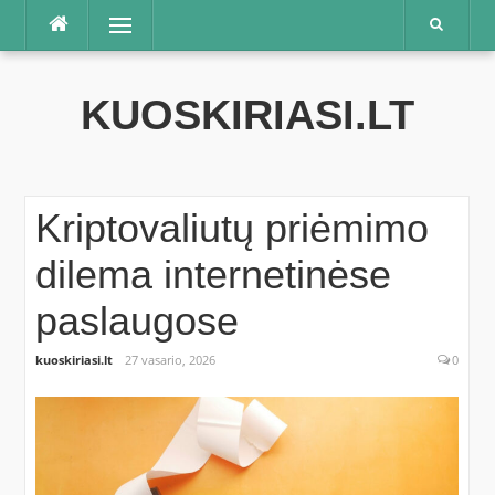
Praleisti
Meniu
KUOSKIRIASI.LT
Kriptovaliutų priėmimo
dilema internetinėse
paslaugose
kuoskiriasi.lt
27 vasario, 2026
0