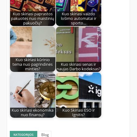
Kuo skiriasi paprastos
Kuo skiriasi vaizdo
pakuotės nuo maistinių
lošimo automatai ir
pakuočių?
sporto…
Kuo skiriasi kūrinio
tema nuo pagrindinės
Kuo skiriasi senas ir
minties?
naujas Darbo kodeksas?
Kuo skiriasi ekonomika
Kuo Skiriasi ESO ir
nuo finansų?
Ignitis?
Blog
KATEGORIJOS