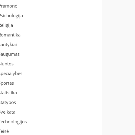
Pramonė
Psichologija
Religija
Romantika
Santykiai
Saugumas
Siuntos
Specialybės
Sportas
Statistika
Statybos
Sveikata
Technologijos
Teisė