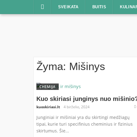
Praleisti
SVEIKATA
BUITIS
KULINA
Žyma:
Mišinys
CHEMIJA
Kuo skiriasi junginys nuo mišinio
kuoskiriasi.lt
4 birželio, 2024
Junginiai ir mišiniai yra du skirtingi medžiagų
tipai, kurie turi specifinius cheminius ir fizinius
skirtumus. Šie...