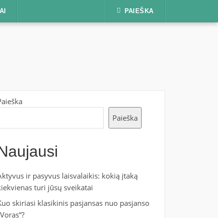
AI
PAIEŠKA
Paieška
Paieška
Naujausi
Aktyvus ir pasyvus laisvalaikis: kokią įtaką
kiekvienas turi jūsų sveikatai
Kuo skiriasi klasikinis pasjansas nuo pasjanso
„Voras“?