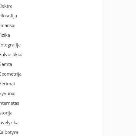
Elektra
Filosofija
Finansai
Fizika
Fotografija
Galvosūkiai
Gamta
Geometrija
Gėrimai
Gyvūnai
Internetas
Istorija
Juvelyrika
Kalbotyra