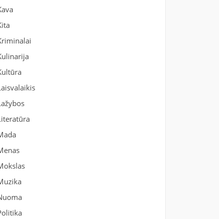
Kava
Kita
Kriminalai
Kulinarija
Kultūra
Laisvalaikis
Lažybos
Literatūra
Mada
Menas
Mokslas
Muzika
Nuoma
Politika