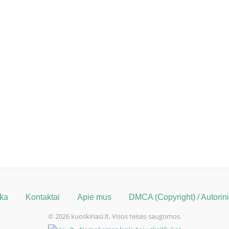
ika
Kontaktai
Apie mus
DMCA (Copyright) / Autorinių
© 2026 kuoskiriasi.lt. Visos teisės saugomos.