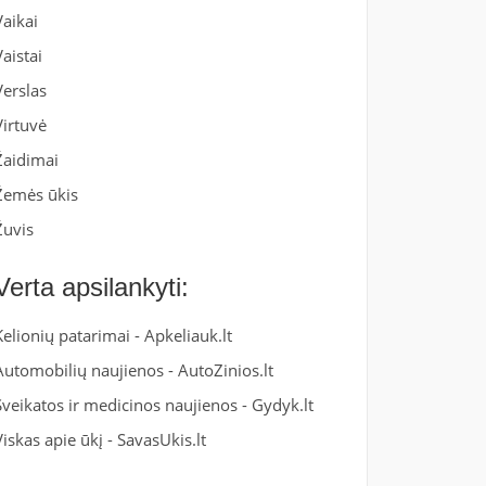
Vaikai
Vaistai
Verslas
Virtuvė
Žaidimai
Žemės ūkis
Žuvis
Verta apsilankyti:
Kelionių patarimai -
Apkeliauk.lt
Automobilių naujienos -
AutoZinios.lt
Sveikatos ir medicinos naujienos -
Gydyk.lt
Viskas apie ūkį -
SavasUkis.lt