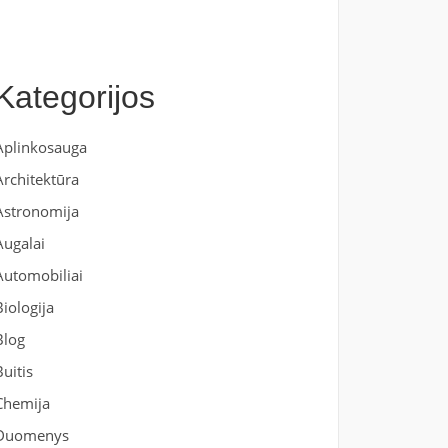
Kategorijos
Aplinkosauga
Architektūra
Astronomija
Augalai
Automobiliai
Biologija
Blog
Buitis
Chemija
Duomenys