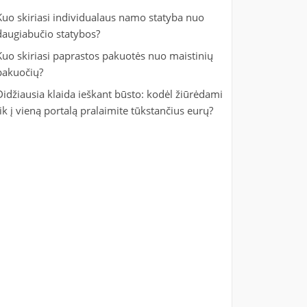
Kuo skiriasi individualaus namo statyba nuo
daugiabučio statybos?
Kuo skiriasi paprastos pakuotės nuo maistinių
pakuočių?
Didžiausia klaida ieškant būsto: kodėl žiūrėdami
tik į vieną portalą pralaimite tūkstančius eurų?