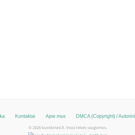
ika
Kontaktai
Apie mus
DMCA (Copyright) / Autorinių
© 2026 kuoskiriasi.lt. Visos teisės saugomos.