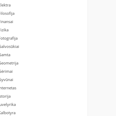
Elektra
Filosofija
Finansai
Fizika
Fotografija
Galvosūkiai
Gamta
Geometrija
Gėrimai
Gyvūnai
Internetas
Istorija
Juvelyrika
Kalbotyra