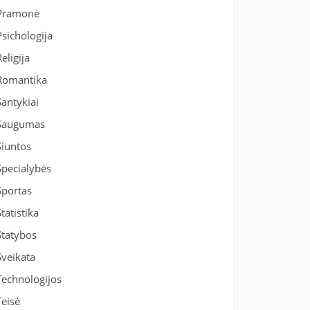
Pramonė
Psichologija
Religija
Romantika
Santykiai
Saugumas
Siuntos
Specialybės
Sportas
Statistika
Statybos
Sveikata
Technologijos
Teisė