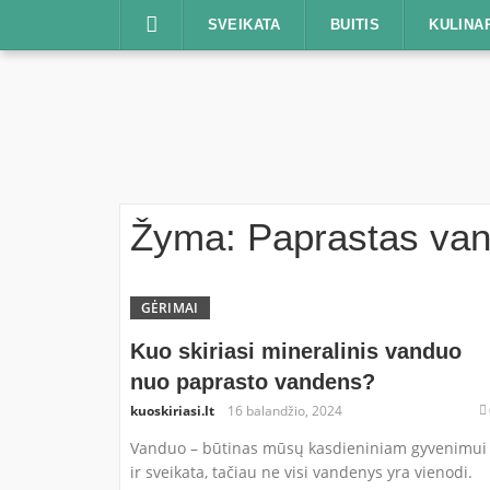
Praleisti
SVEIKATA
BUITIS
KULINA
Žyma:
Paprastas va
GĖRIMAI
Kuo skiriasi mineralinis vanduo
nuo paprasto vandens?
kuoskiriasi.lt
16 balandžio, 2024
Vanduo – būtinas mūsų kasdieniniam gyvenimui
ir sveikata, tačiau ne visi vandenys yra vienodi.