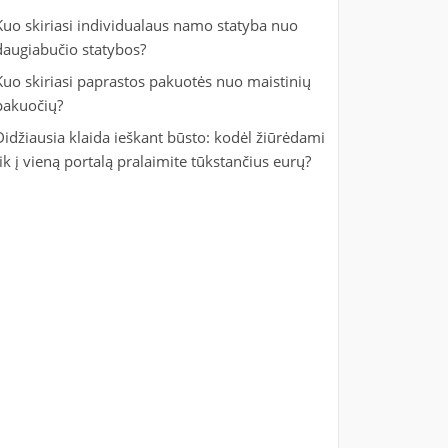
Kuo skiriasi individualaus namo statyba nuo
daugiabučio statybos?
Kuo skiriasi paprastos pakuotės nuo maistinių
pakuočių?
Didžiausia klaida ieškant būsto: kodėl žiūrėdami
tik į vieną portalą pralaimite tūkstančius eurų?