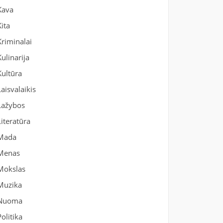
Kava
Kita
Kriminalai
Kulinarija
Kultūra
Laisvalaikis
Lažybos
Literatūra
Mada
Menas
Mokslas
Muzika
Nuoma
Politika