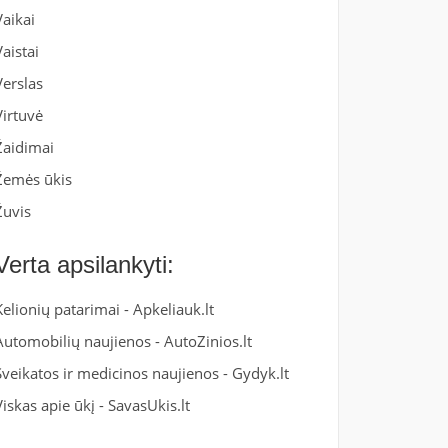
Vaikai
Vaistai
Verslas
Virtuvė
Žaidimai
Žemės ūkis
Žuvis
Verta apsilankyti:
Kelionių patarimai -
Apkeliauk.lt
Automobilių naujienos -
AutoZinios.lt
Sveikatos ir medicinos naujienos -
Gydyk.lt
Viskas apie ūkį -
SavasUkis.lt