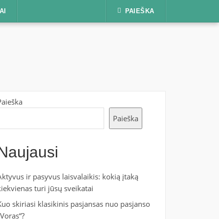
AI
PAIEŠKA
Paieška
Paieška
Naujausi
Aktyvus ir pasyvus laisvalaikis: kokią įtaką
kiekvienas turi jūsų sveikatai
Kuo skiriasi klasikinis pasjansas nuo pasjanso
„Voras“?