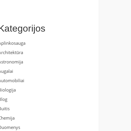
Kategorijos
Aplinkosauga
Architektūra
Astronomija
Augalai
Automobiliai
Biologija
Blog
Buitis
Chemija
Duomenys