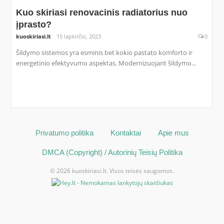
Kuo skiriasi renovacinis radiatorius nuo
įprasto?
kuoskiriasi.lt
15 lapkričio, 2023
0
Šildymo sistemos yra esminis bet kokio pastato komforto ir
energetinio efektyvumo aspektas. Modernizuojant šildymo...
Privatumo politika
Kontaktai
Apie mus
DMCA (Copyright) / Autorinių Teisių Politika
© 2026 kuoskiriasi.lt. Visos teisės saugomos.