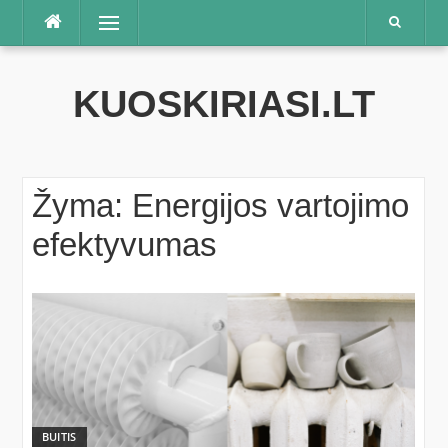
Praleisti
Meniu
KUOSKIRIASI.LT
Žyma:
Energijos vartojimo
efektyvumas
BUITIS