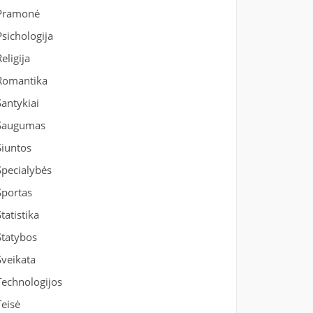
Pramonė
Psichologija
Religija
Romantika
Santykiai
Saugumas
Siuntos
Specialybės
Sportas
Statistika
Statybos
Sveikata
Technologijos
Teisė