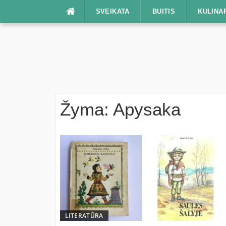
Praleisti
SVEIKATA
BUITIS
KULINA
Žyma:
Apysaka
LITERATŪRA