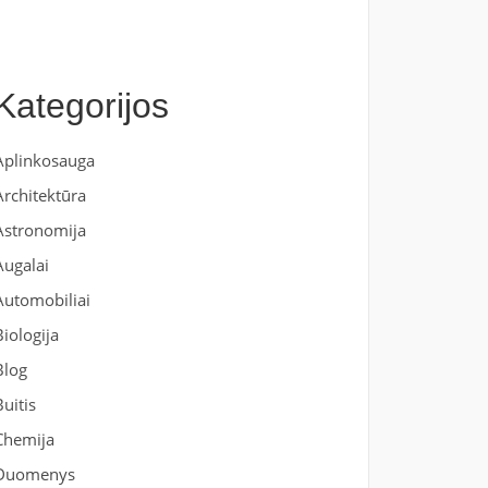
Kategorijos
Aplinkosauga
Architektūra
Astronomija
Augalai
Automobiliai
Biologija
Blog
Buitis
Chemija
Duomenys