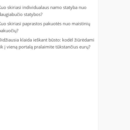
Kuo skiriasi individualaus namo statyba nuo
daugiabučio statybos?
Kuo skiriasi paprastos pakuotės nuo maistinių
pakuočių?
Didžiausia klaida ieškant būsto: kodėl žiūrėdami
tik į vieną portalą pralaimite tūkstančius eurų?