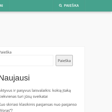
AI
PAIEŠKA
Paieška
Paieška
Naujausi
Aktyvus ir pasyvus laisvalaikis: kokią įtaką
kiekvienas turi jūsų sveikatai
Kuo skiriasi klasikinis pasjansas nuo pasjanso
„Voras“?