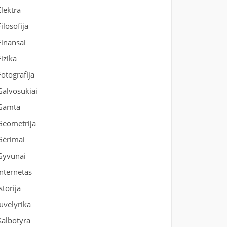
Elektra
Filosofija
Finansai
Fizika
Fotografija
Galvosūkiai
Gamta
Geometrija
Gėrimai
Gyvūnai
Internetas
Istorija
Juvelyrika
Kalbotyra