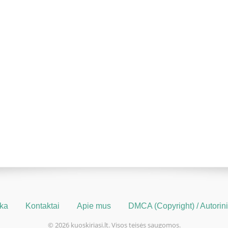
ika
Kontaktai
Apie mus
DMCA (Copyright) / Autorinių
© 2026 kuoskiriasi.lt. Visos teisės saugomos.