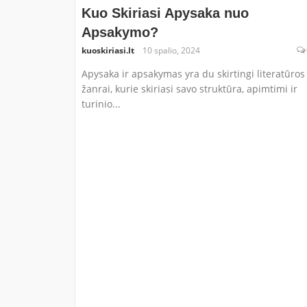
Kuo Skiriasi Apysaka nuo
Apsakymo?
kuoskiriasi.lt
10 spalio, 2024
Apysaka ir apsakymas yra du skirtingi literatūros
žanrai, kurie skiriasi savo struktūra, apimtimi ir
turinio...