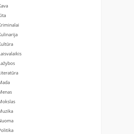
Kava
Kita
Kriminalai
Kulinarija
Kultūra
Laisvalaikis
Lažybos
Literatūra
Mada
Menas
Mokslas
Muzika
Nuoma
Politika