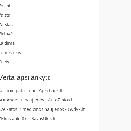
Vaikai
Vaistai
Verslas
Virtuvė
Žaidimai
Žemės ūkis
Žuvis
Verta apsilankyti:
Kelionių patarimai -
Apkeliauk.lt
Automobilių naujienos -
AutoZinios.lt
Sveikatos ir medicinos naujienos -
Gydyk.lt
Viskas apie ūkį -
SavasUkis.lt