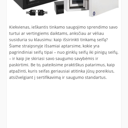
Kiekvienas, ieškantis tinkamo saugojimo sprendimo savo
turtui ar vertingiems daiktams, anksčiau ar vėliau
susiduria su klausimu: kaip išsirinkti tinkamą seifą?
Šiame straipsnyje išsamiai aptarsime, kokie yra
pagrindiniai seifų tipai – nuo ginklų seifų iki pinigų seifų,
– ir kaip jie skiriasi savo saugumo savybėmis ir
paskirtimi. Be to, pateiksime praktiškus patarimus, kaip
atpažinti, kuris seifas geriausiai atitinka jūsų poreikius,
atsižvelgiant į sertifikavimą ir saugumo standartus.