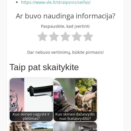
https://www.vle.lt/straipsnis/seifas/
Ar buvo naudinga informacija?
Paspauskite, kad įvertinti
Dar nebuvo vertinimų, būkite pirmasis!
Taip pat skaitykite
Kuo skiriasi vagystė ir
Kuo skiriasi dažasvydis
plėšimas?
nuo šratasvydžio?