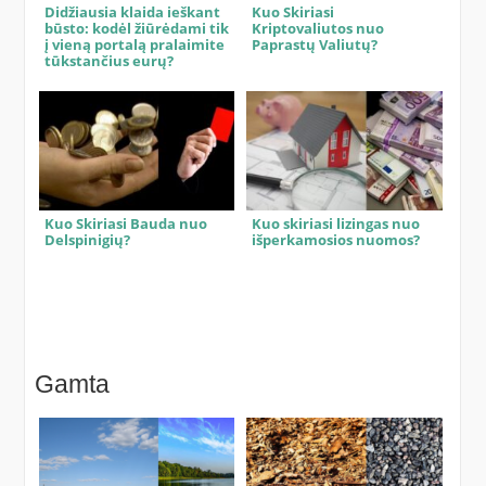
Didžiausia klaida ieškant
Kuo Skiriasi
būsto: kodėl žiūrėdami tik
Kriptovaliutos nuo
į vieną portalą pralaimite
Paprastų Valiutų?
tūkstančius eurų?
Kuo Skiriasi Bauda nuo
Kuo skiriasi lizingas nuo
Delspinigių?
išperkamosios nuomos?
Gamta