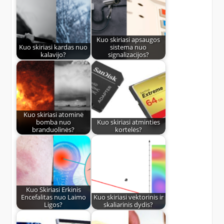
Kuo skiriasi apsaugos
Kuo skiriasi kardas nuo
sistema nuo
kalavijo?
signalizacijos?
Kuo skiriasi atominė
bomba nuo
Kuo skiriasi atminties
branduolinės?
kortelės?
Kuo Skiriasi Erkinis
Encefalitas nuo Laimo
Kuo skiriasi vektorinis ir
Ligos?
skaliarinis dydis?