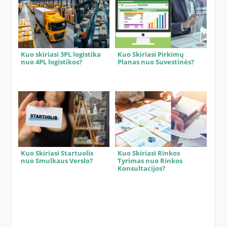
Kuo skiriasi 3PL logistika
Kuo Skiriasi Pirkimų
nuo 4PL logistikos?
Planas nuo Suvestinės?
Kuo Skiriasi Startuolis
Kuo Skiriasi Rinkos
nuo Smulkaus Verslo?
Tyrimas nuo Rinkos
Konsultacijos?