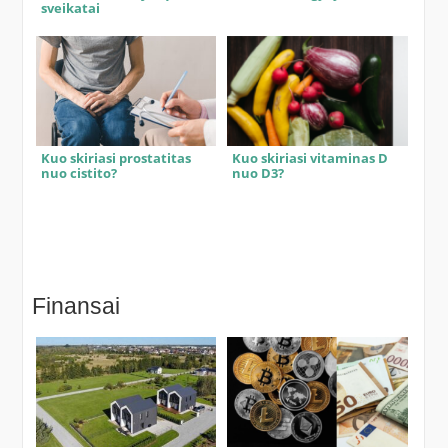
sveikatai
Kuo skiriasi prostatitas
Kuo skiriasi vitaminas D
nuo cistito?
nuo D3?
Finansai