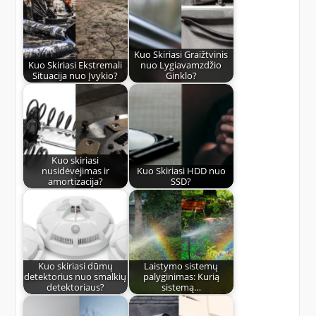
Kuo Skiriasi Graižtvinis
Kuo Skiriasi Ekstremali
nuo Lygiavamzdžio
Situacija nuo Įvykio?
Ginklo?
Kuo skiriasi
nusidėvėjimas ir
Kuo Skiriasi HDD nuo
amortizacija?
SSD?
Kuo skiriasi dūmų
Laistymo sistemų
detektorius nuo smalkių
palyginimas: Kurią
detektoriaus?
sistemą…