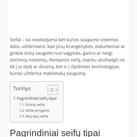
Seifai – tai neatsiejama bet kurios saugumo sistemos
dalis, užtikrinanti, kad jūsų brangenybės, dokumentai ar
ginklai būtų saugomi nuo vagystės, gaisro ar netgi
stichinių nelaimių. Renkantis seifą, svarbu atsižvelgti ne
tik į jo dydį ar dizainą, bet ir į išplėtotas technologijas,
kurios užtikrina maksimalų saugumą.
Turinys
Pagrindiniai seifų tipai
Ginklų seifai
Seifai pinigams
Kitų tipų seifai
Pagrindiniai seifų tipai