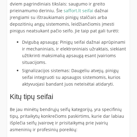
dviem pagrindiniais tikslais: saugumo ir greito
prieinamumo deriniu. Šie
saffort.lt seifai
dažnai
įrengiami su ištraukiamais pinigų stalčiais arba
depozitinių angų sistemomis, leidžiančiomis įmesti
pinigus neatsukant pačio seifo. Jie taip pat gali turėti:
Dvigubą apsaugą: Pinigų seifai dažnai aprūpinami
ir mechaniniais, ir elektroniniais užraktais, siekiant
užtikrinti maksimalią apsaugą esant įvairioms
situacijoms.
Signalizacijos sistemas: Daugeliu atvejų, pinigų
seifai integruoti su apsaugos sistemomis, kurios
aktyvuojasi bandant juos neteisėtai atidaryti.
Kitų tipų seifai
Be jau minėtų bendrųjų seifų kategorijų, yra specifinių
tipų, pritaikytų konkrečioms paskirtims, kurie dar labiau
išplečia seifų įvairovę ir prisitaikymą prie įvairių
asmeninių ir profesinių poreikių: