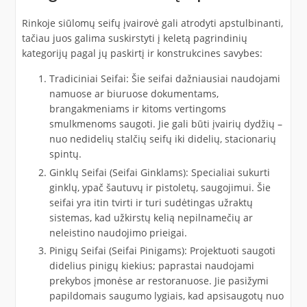
Rinkoje siūlomų seifų įvairovė gali atrodyti apstulbinanti,
tačiau juos galima suskirstyti į keletą pagrindinių
kategorijų pagal jų paskirtį ir konstrukcines savybes:
Tradiciniai Seifai: Šie seifai dažniausiai naudojami
namuose ar biuruose dokumentams,
brangakmeniams ir kitoms vertingoms
smulkmenoms saugoti. Jie gali būti įvairių dydžių –
nuo nedidelių stalčių seifų iki didelių, stacionarių
spintų.
Ginklų Seifai (Seifai Ginklams): Specialiai sukurti
ginklų, ypač šautuvų ir pistoletų, saugojimui. Šie
seifai yra itin tvirti ir turi sudėtingas užraktų
sistemas, kad užkirstų kelią nepilnamečių ar
neleistino naudojimo prieigai.
Pinigų Seifai (Seifai Pinigams): Projektuoti saugoti
didelius pinigų kiekius; paprastai naudojami
prekybos įmonėse ar restoranuose. Jie pasižymi
papildomais saugumo lygiais, kad apsisaugotų nuo