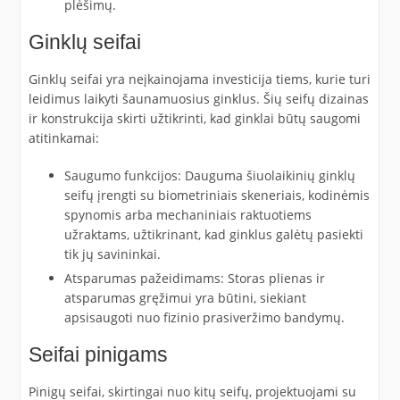
plėšimų.
Ginklų seifai
Ginklų seifai yra neįkainojama investicija tiems, kurie turi
leidimus laikyti šaunamuosius ginklus. Šių seifų dizainas
ir konstrukcija skirti užtikrinti, kad ginklai būtų saugomi
atitinkamai:
Saugumo funkcijos: Dauguma šiuolaikinių ginklų
seifų įrengti su biometriniais skeneriais, kodinėmis
spynomis arba mechaniniais raktuotiems
užraktams, užtikrinant, kad ginklus galėtų pasiekti
tik jų savininkai.
Atsparumas pažeidimams: Storas plienas ir
atsparumas gręžimui yra būtini, siekiant
apsisaugoti nuo fizinio prasiveržimo bandymų.
Seifai pinigams
Pinigų seifai, skirtingai nuo kitų seifų, projektuojami su