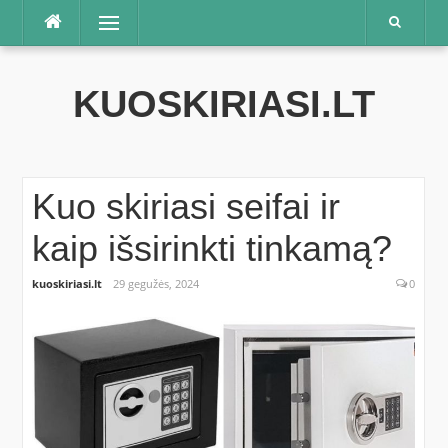
Praleisti
Meniu
KUOSKIRIASI.LT
Kuo skiriasi seifai ir
kaip išsirinkti tinkamą?
kuoskiriasi.lt
29 gegužės, 2024
0