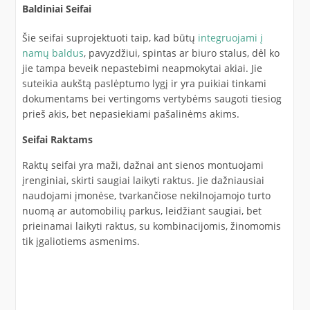
Baldiniai Seifai
Šie seifai suprojektuoti taip, kad būtų
integruojami į
namų baldus
, pavyzdžiui, spintas ar biuro stalus, dėl ko
jie tampa beveik nepastebimi neapmokytai akiai. Jie
suteikia aukštą paslėptumo lygį ir yra puikiai tinkami
dokumentams bei vertingoms vertybėms saugoti tiesiog
prieš akis, bet nepasiekiami pašalinėms akims.
Seifai Raktams
Raktų seifai yra maži, dažnai ant sienos montuojami
įrenginiai, skirti saugiai laikyti raktus. Jie dažniausiai
naudojami įmonėse, tvarkančiose nekilnojamojo turto
nuomą ar automobilių parkus, leidžiant saugiai, bet
prieinamai laikyti raktus, su kombinacijomis, žinomomis
tik įgaliotiems asmenims.