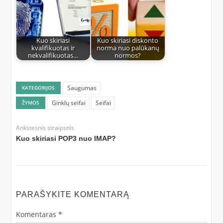
Kuo skiriasi
Kuo skiriasi diskonto
kvalifikuotas ir
norma nuo palūkanų
nekvalifikuotas…
normos?
Saugumas
KATEGORIJOS
Ginklų seifai
Seifai
ŽYMOS
Ankstesnis straipsnis
Kuo skiriasi POP3 nuo IMAP?
PARAŠYKITE KOMENTARĄ
Komentaras
*