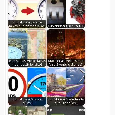
Kuo skiriasi vasaros
laikas nuo žiemos laiko?
Kuo skiriasi TDI nuo TD?
Kuo skiriasi vietos laikas
Kuo skiriasi Vėlinės nuo
nuo juostinio laiko?
Visų Šventųjų dienos?
Kuo skiriasi Mbps ir
Kuo Skiriasi Nyderlandai
MB/s?
nuo Olandijos?