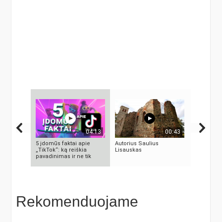
04:13
00:43
5 įdomūs faktai apie
Autorius Saulius
Se7en – k
„TikTok“: ką reiškia
Lisauskas
meno kūri
pavadinimas ir ne tik
Rekomenduojame