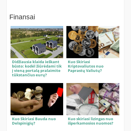
Finansai
Didžiausia klaida ieškant
Kuo Skiriasi
būsto: kodėl žiūrėdami tik
Kriptovaliutos nuo
į vieną portalą pralaimite
Paprastų Valiutų?
tūkstančius eurų?
Kuo Skiriasi Bauda nuo
Kuo skiriasi lizingas nuo
Delspinigių?
išperkamosios nuomos?