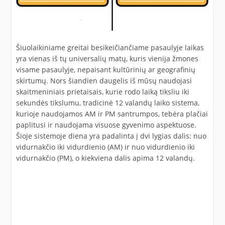
Šiuolaikiniame greitai besikeičiančiame pasaulyje laikas
yra vienas iš tų universalių matų, kuris vienija žmones
visame pasaulyje, nepaisant kultūrinių ar geografinių
skirtumų. Nors šiandien daugelis iš mūsų naudojasi
skaitmeniniais prietaisais, kurie rodo laiką tiksliu iki
sekundės tikslumu, tradicinė 12 valandų laiko sistema,
kurioje naudojamos AM ir PM santrumpos, tebėra plačiai
paplitusi ir naudojama visuose gyvenimo aspektuose.
Šioje sistemoje diena yra padalinta į dvi lygias dalis: nuo
vidurnakčio iki vidurdienio (AM) ir nuo vidurdienio iki
vidurnakčio (PM), o kiekviena dalis apima 12 valandų.