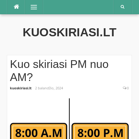
Praleisti
Meniu
KUOSKIRIASI.LT
Kuo skiriasi PM nuo
AM?
kuoskiriasi.lt
2 balandžio, 2024
0