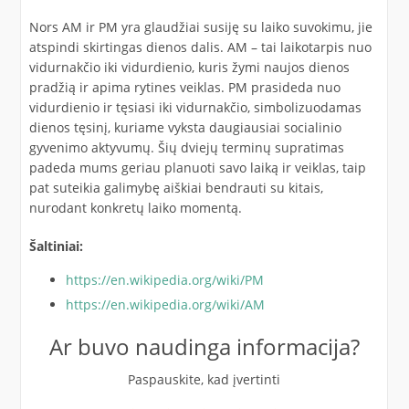
Nors AM ir PM yra glaudžiai susiję su laiko suvokimu, jie
atspindi skirtingas dienos dalis. AM – tai laikotarpis nuo
vidurnakčio iki vidurdienio, kuris žymi naujos dienos
pradžią ir apima rytines veiklas. PM prasideda nuo
vidurdienio ir tęsiasi iki vidurnakčio, simbolizuodamas
dienos tęsinį, kuriame vyksta daugiausiai socialinio
gyvenimo aktyvumų. Šių dviejų terminų supratimas
padeda mums geriau planuoti savo laiką ir veiklas, taip
pat suteikia galimybę aiškiai bendrauti su kitais,
nurodant konkretų laiko momentą.
Šaltiniai:
https://en.wikipedia.org/wiki/PM
https://en.wikipedia.org/wiki/AM
Ar buvo naudinga informacija?
Paspauskite, kad įvertinti