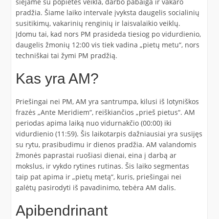
siejame su popietės veikla, darbo pabaiga ir vakaro
pradžia. Šiame laiko intervale įvyksta daugelis socialinių
susitikimų, vakarinių renginių ir laisvalaikio veiklų.
Įdomu tai, kad nors PM prasideda tiesiog po vidurdienio,
daugelis žmonių 12:00 vis tiek vadina „pietų metu“, nors
techniškai tai žymi PM pradžią.
Kas yra AM?
Priešingai nei PM, AM yra santrumpa, kilusi iš lotyniškos
frazės „Ante Meridiem“, reiškiančios „prieš pietus“. AM
periodas apima laiką nuo vidurnakčio (00:00) iki
vidurdienio (11:59). Šis laikotarpis dažniausiai yra susijęs
su rytu, prasibudimu ir dienos pradžia. AM valandomis
žmonės paprastai ruošiasi dienai, eina į darbą ar
mokslus, ir vykdo rytines rutinas. Šis laiko segmentas
taip pat apima ir „pietų metą“, kuris, priešingai nei
galėtų pasirodyti iš pavadinimo, tebėra AM dalis.
Apibendrinant