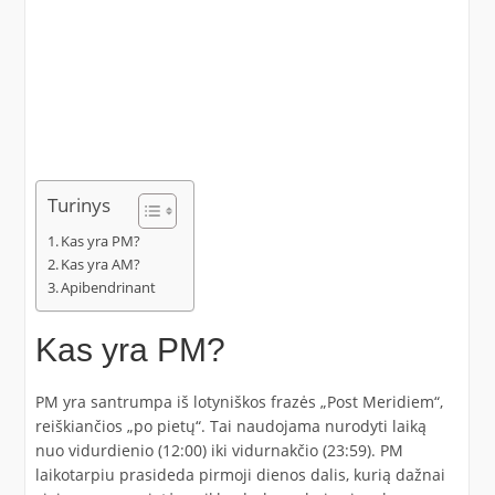
Turinys
Kas yra PM?
Kas yra AM?
Apibendrinant
Kas yra PM?
PM yra santrumpa iš lotyniškos frazės „Post Meridiem“,
reiškiančios „po pietų“. Tai naudojama nurodyti laiką
nuo vidurdienio (12:00) iki vidurnakčio (23:59). PM
laikotarpiu prasideda pirmoji dienos dalis, kurią dažnai