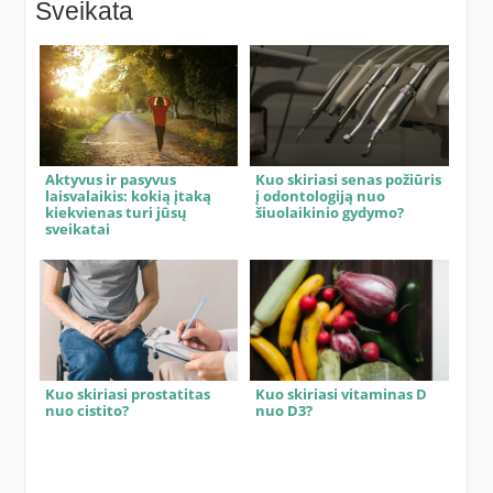
Sveikata
Aktyvus ir pasyvus
Kuo skiriasi senas požiūris
laisvalaikis: kokią įtaką
į odontologiją nuo
kiekvienas turi jūsų
šiuolaikinio gydymo?
sveikatai
Kuo skiriasi prostatitas
Kuo skiriasi vitaminas D
nuo cistito?
nuo D3?