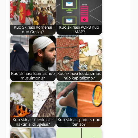
Kuo Skiriasi Romėnai
Kuo skiriasi POP3 nuo
nuo Graikų?
IMAP?
Kuo skiriasi Islamas nuo
Kuo skiriasi feodalizmas
musulmonų?
nuo kapitalizmo?
Kuo skiriasi dieniniai ir
Kuo skiriasi padelis nuo
naktiniai drugeliai?
teniso?