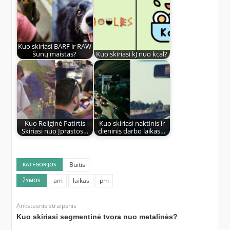
Kuo skiriasi BARF ir RAW
šunų maistas?
Kuo skiriasi kJ nuo kcal?
Kuo Religinė Patirtis
Kuo skiriasi naktinis ir
Skiriasi nuo Įprastos…
dieninis darbo laikas…
Buitis
KATEGORIJOS
am
laikas
pm
ŽYMOS
Ankstesnis straipsnis
Kuo skiriasi segmentinė tvora nuo metalinės?