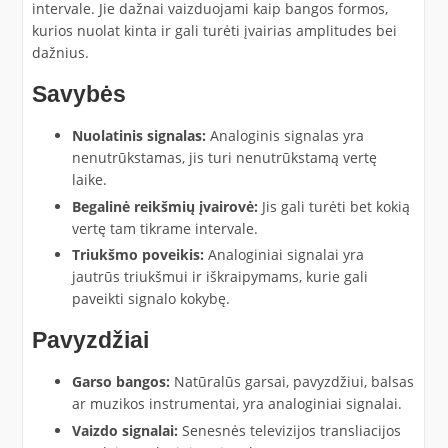
intervale. Jie dažnai vaizduojami kaip bangos formos,
kurios nuolat kinta ir gali turėti įvairias amplitudes bei
dažnius.
Savybės
Nuolatinis signalas:
Analoginis signalas yra
nenutrūkstamas, jis turi nenutrūkstamą vertę
laike.
Begalinė reikšmių įvairovė:
Jis gali turėti bet kokią
vertę tam tikrame intervale.
Triukšmo poveikis:
Analoginiai signalai yra
jautrūs triukšmui ir iškraipymams, kurie gali
paveikti signalo kokybę.
Pavyzdžiai
Garso bangos:
Natūralūs garsai, pavyzdžiui, balsas
ar muzikos instrumentai, yra analoginiai signalai.
Vaizdo signalai:
Senesnės televizijos transliacijos