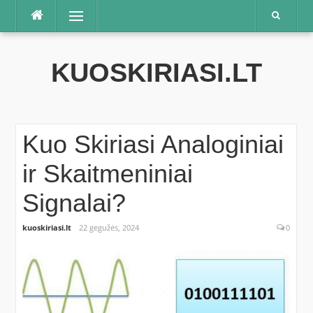
Praleisti
Meniu
KUOSKIRIASI.LT
Kuo Skiriasi Analoginiai
ir Skaitmeniniai
Signalai?
kuoskiriasi.lt
22 gegužės, 2024
0