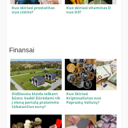
Kuo skiriasi prostatitas
Kuo skiriasi vitaminas D
nuo cistito?
nuo D3?
Finansai
Didžiausia klaida ieškant
Kuo Skiriasi
būsto: kodėl žiūrėdami tik
Kriptovaliutos nuo
į vieną portalą pralaimite
Paprastų Valiutų?
tūkstančius eurų?