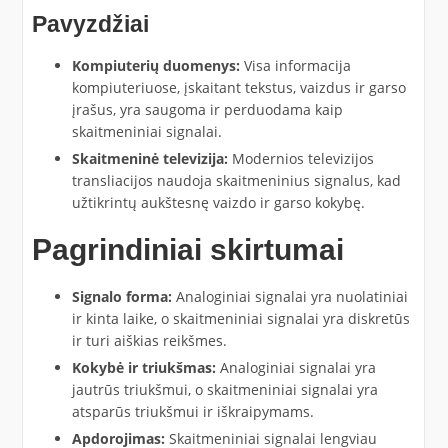
Pavyzdžiai
Kompiuterių duomenys:
Visa informacija
kompiuteriuose, įskaitant tekstus, vaizdus ir garso
įrašus, yra saugoma ir perduodama kaip
skaitmeniniai signalai.
Skaitmeninė televizija:
Modernios televizijos
transliacijos naudoja skaitmeninius signalus, kad
užtikrintų aukštesnę vaizdo ir garso kokybę.
Pagrindiniai skirtumai
Signalo forma:
Analoginiai signalai yra nuolatiniai
ir kinta laike, o skaitmeniniai signalai yra diskretūs
ir turi aiškias reikšmes.
Kokybė ir triukšmas:
Analoginiai signalai yra
jautrūs triukšmui, o skaitmeniniai signalai yra
atsparūs triukšmui ir iškraipymams.
Apdorojimas:
Skaitmeniniai signalai lengviau