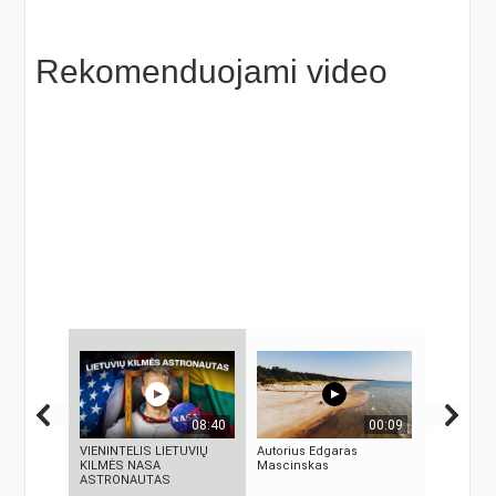
Rekomenduojami video
08:40
00:09
VIENINTELIS LIETUVIŲ
Autorius Edgaras
„Sostų kar
KILMĖS NASA
Mascinskas
fantastini
ASTRONAUTAS
fenomena