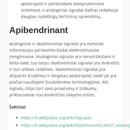
apdorojami ir perduodami kompiuterinėse
sistemose, o analoginiai signalai dažnai reikalauja
daugiau sudėtingų techninių sprendimų.
Apibendrinant
Analoginiai ir skaitmeniniai signalai yra esminiai
informacijos perdavimo būdai elektroniniuose
įrenginiuose. Analoginiai signalai yra nenutrūkstami ir
kinta laike, tuo tarpu skaitmeniniai signalai yra diskretūs
ir turi aiškias reikšmes. Skaitmeniniai signalai yra
atsparūs triukšmui ir lengviau apdorojami, todėl jie yra
plačiai naudojami šiuolaikinėse technologijose. Abi
signalų rūšys turi savo privalumų ir trūkumų,
priklausomai nuo konkrečios taikymo srities.
Šaltiniai:
https://lt.wikipedia.org/wiki/Signalas
https://lt.wikipedia.org/wiki/Skaitmenin%C4%97_televizi