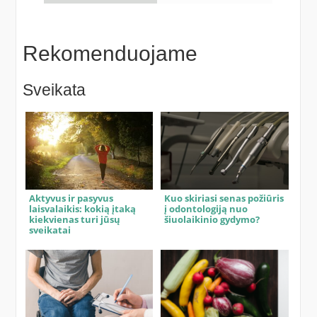
Rekomenduojame
Sveikata
Aktyvus ir pasyvus
Kuo skiriasi senas požiūris
laisvalaikis: kokią įtaką
į odontologiją nuo
kiekvienas turi jūsų
šiuolaikinio gydymo?
sveikatai