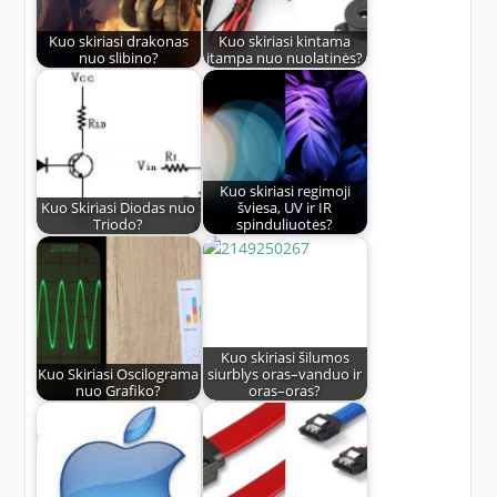
Kuo skiriasi drakonas
Kuo skiriasi kintama
nuo slibino?
įtampa nuo nuolatinės?
Kuo skiriasi regimoji
Kuo Skiriasi Diodas nuo
šviesa, UV ir IR
Triodo?
spinduliuotės?
Kuo skiriasi šilumos
Kuo Skiriasi Oscilograma
siurblys oras–vanduo ir
nuo Grafiko?
oras–oras?