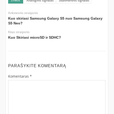
Analoginis signalas
Skaitmeninis signalas
ŽYMOS
Ankstesnis straipsnis
Kuo skiriasi Samsung Galaxy S5 nuo Samsung Galaxy
S5 Neo?
Kitas straipsnis
Kuo Skiriasi microSD ir SDHC?
PARAŠYKITE KOMENTARĄ
Komentaras
*