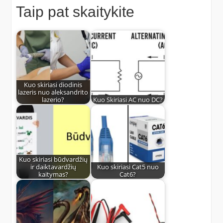
Taip pat skaitykite
Kuo skiriasi diodinis
lazeris nuo aleksandrito
lazerio?
Kuo Skiriasi AC nuo DC?
Kuo skiriasi būdvardžių
ir daiktavardžių
Kuo skiriasi Cat5 nuo
kaitymas?
Cat6?