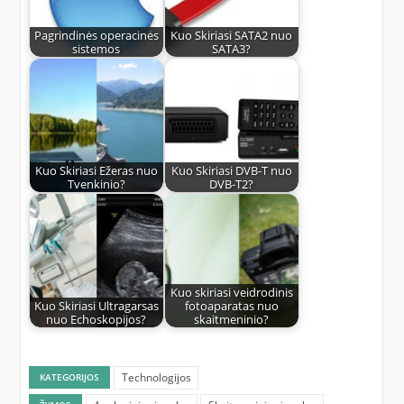
Pagrindinės operacinės
Kuo Skiriasi SATA2 nuo
sistemos
SATA3?
Kuo Skiriasi Ežeras nuo
Kuo Skiriasi DVB-T nuo
Tvenkinio?
DVB-T2?
Kuo skiriasi veidrodinis
Kuo Skiriasi Ultragarsas
fotoaparatas nuo
nuo Echoskopijos?
skaitmeninio?
Technologijos
KATEGORIJOS