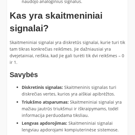
naudojo analoginius signalus.
Kas yra skaitmeniniai
signalai?
Skaitmeniniai signalai yra diskretūs signalai, kurie turi tik
tam tikras konkrečias reikšmes. Jie dažniausiai yra
dvejetainiai, reiškia, kad jie gali turėti tik dvi reikšmes – 0
ir 1.
Savybės
Diskretinis signalas:
Skaitmeninis signalas turi
diskrečias vertes, kurios yra aiškiai apibrėžtos.
Triukšmo atsparumas:
Skaitmeniniai signalai yra
mažiau jautrūs triukšmui ir iškraipymams, todėl
informacija perduodama tiksliau.
Lengvas apdorojimas:
Skaitmeniniai signalai
lengviau apdorojami kompiuterinėse sistemose.