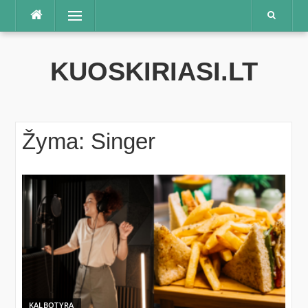
Praleisti
Meniu
KUOSKIRIASI.LT
Žyma:
Singer
KALBOTYRA