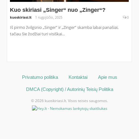
Kuo skiriasi „Singer“ nuo „Zinger“?
kuoskiriasi.lt
1 rugpjūčio, 2025
0
Iš pirmo žvilgsnio „Singer“ ir „Zinger“ skamba labai panašiai,
tačiau šie žodžiai turi visiškai...
Privatumo politika
Kontaktai
Apie mus
DMCA (Copyright) / Autorinių Teisių Politika
© 2026 kuoskiriasi.lt. Visos teisės saugomos.