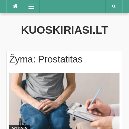
Praleisti
Meniu
KUOSKIRIASI.LT
Žyma:
Prostatitas
SVEIKATA