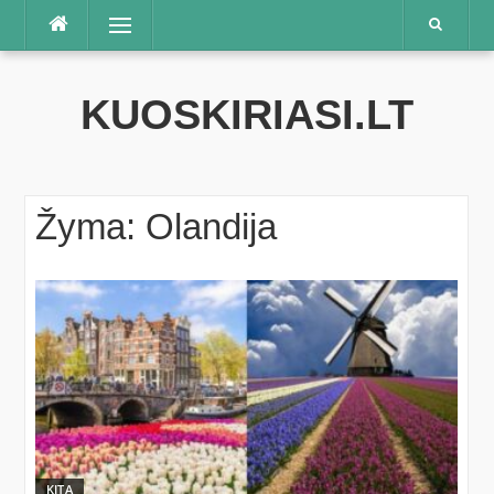
Praleisti
Meniu
KUOSKIRIASI.LT
Žyma:
Olandija
KITA