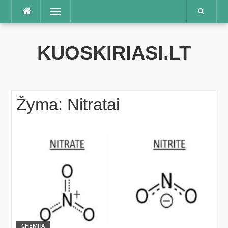
Praleisti
Meniu
KUOSKIRIASI.LT
Žyma:
Nitratai
CHEMIJA