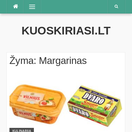
Praleisti
Meniu
KUOSKIRIASI.LT
Žyma:
Margarinas
KULINARIJA