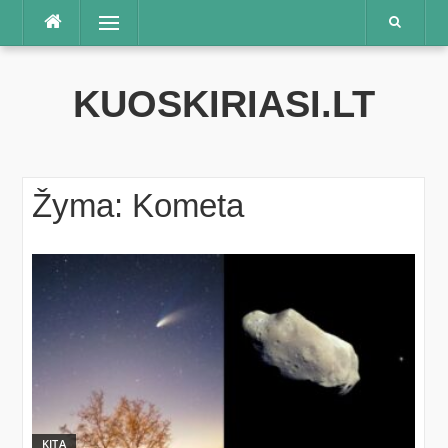
Praleisti
Meniu
KUOSKIRIASI.LT
Žyma:
Kometa
KITA