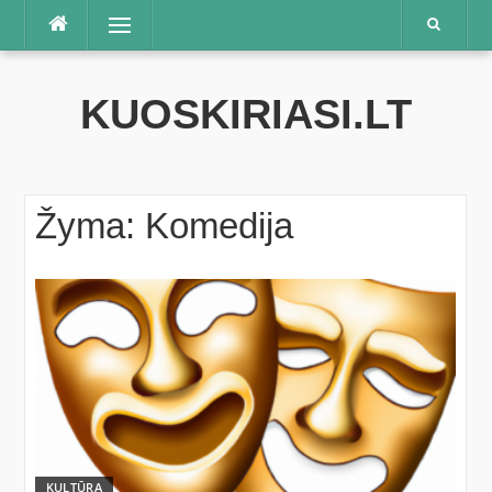
Praleisti
Meniu
KUOSKIRIASI.LT
Žyma:
Komedija
KULTŪRA