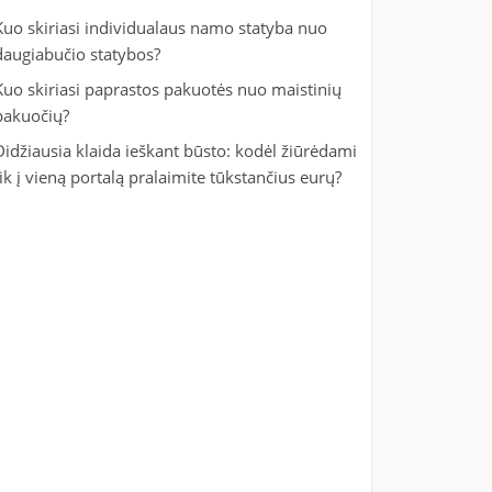
Kuo skiriasi individualaus namo statyba nuo
daugiabučio statybos?
Kuo skiriasi paprastos pakuotės nuo maistinių
pakuočių?
Didžiausia klaida ieškant būsto: kodėl žiūrėdami
tik į vieną portalą pralaimite tūkstančius eurų?