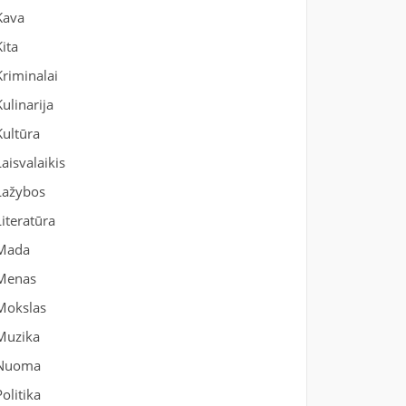
Kava
Kita
Kriminalai
Kulinarija
Kultūra
Laisvalaikis
Lažybos
Literatūra
Mada
Menas
Mokslas
Muzika
Nuoma
Politika