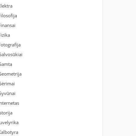
Elektra
Filosofija
Finansai
Fizika
Fotografija
Galvosūkiai
Gamta
Geometrija
Gėrimai
Gyvūnai
Internetas
Istorija
Juvelyrika
Kalbotyra