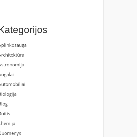
Kategorijos
Aplinkosauga
Architektūra
Astronomija
Augalai
Automobiliai
Biologija
Blog
Buitis
Chemija
Duomenys