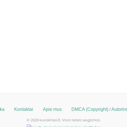
ika
Kontaktai
Apie mus
DMCA (Copyright) / Autorinių
© 2026 kuoskiriasi.lt. Visos teisės saugomos.