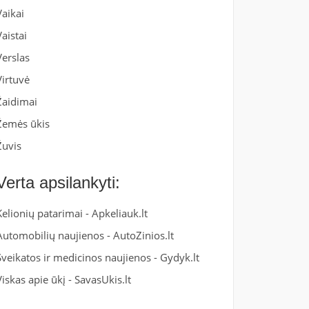
Vaikai
Vaistai
Verslas
Virtuvė
Žaidimai
Žemės ūkis
Žuvis
Verta apsilankyti:
Kelionių patarimai -
Apkeliauk.lt
Automobilių naujienos -
AutoZinios.lt
Sveikatos ir medicinos naujienos -
Gydyk.lt
Viskas apie ūkį -
SavasUkis.lt