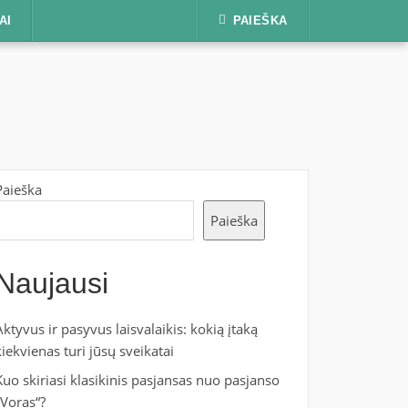
AI
PAIEŠKA
Paieška
Paieška
Naujausi
Aktyvus ir pasyvus laisvalaikis: kokią įtaką
kiekvienas turi jūsų sveikatai
Kuo skiriasi klasikinis pasjansas nuo pasjanso
„Voras“?