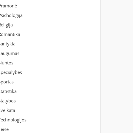
Pramonė
Psichologija
Religija
Romantika
Santykiai
Saugumas
Siuntos
Specialybės
Sportas
Statistika
Statybos
Sveikata
Technologijos
Teisė