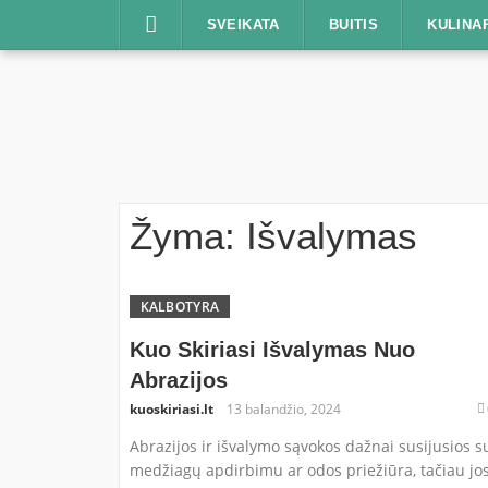
Praleisti
SVEIKATA
BUITIS
KULINA
Žyma:
Išvalymas
KALBOTYRA
Kuo Skiriasi Išvalymas Nuo
Abrazijos
kuoskiriasi.lt
13 balandžio, 2024
Abrazijos ir išvalymo sąvokos dažnai susijusios s
medžiagų apdirbimu ar odos priežiūra, tačiau jo