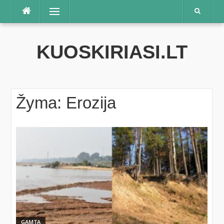
Praleisti
Meniu
KUOSKIRIASI.LT
Žyma:
Erozija
GAMTA