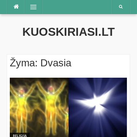
Praleisti
Meniu
KUOSKIRIASI.LT
Žyma:
Dvasia
RELIGIJA