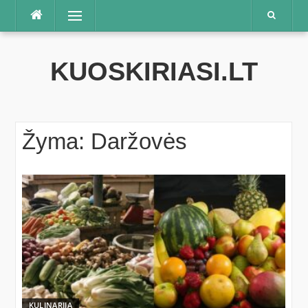
Praleisti
Meniu
KUOSKIRIASI.LT
Žyma:
Daržovės
KULINARIJA