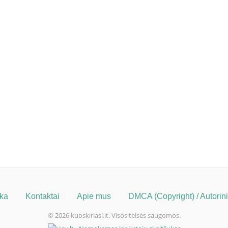
ika
Kontaktai
Apie mus
DMCA (Copyright) / Autorinių
© 2026 kuoskiriasi.lt. Visos teisės saugomos.