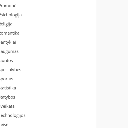
Pramonė
Psichologija
Religija
Romantika
Santykiai
Saugumas
Siuntos
Specialybės
Sportas
Statistika
Statybos
Sveikata
Technologijos
Teisė