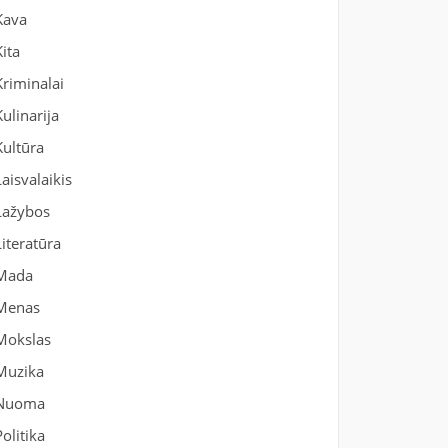
Kava
Kita
Kriminalai
Kulinarija
Kultūra
Laisvalaikis
Lažybos
Literatūra
Mada
Menas
Mokslas
Muzika
Nuoma
Politika