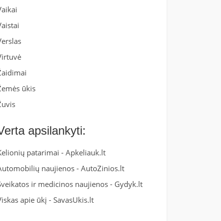
Vaikai
Vaistai
Verslas
Virtuvė
Žaidimai
Žemės ūkis
Žuvis
Verta apsilankyti:
Kelionių patarimai -
Apkeliauk.lt
Automobilių naujienos -
AutoZinios.lt
Sveikatos ir medicinos naujienos -
Gydyk.lt
Viskas apie ūkį -
SavasUkis.lt