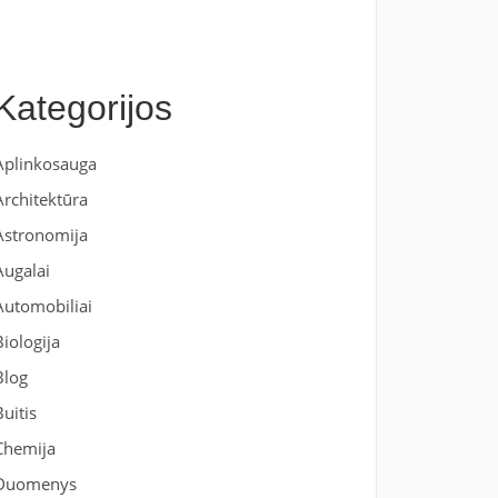
Kategorijos
Aplinkosauga
Architektūra
Astronomija
Augalai
Automobiliai
Biologija
Blog
Buitis
Chemija
Duomenys