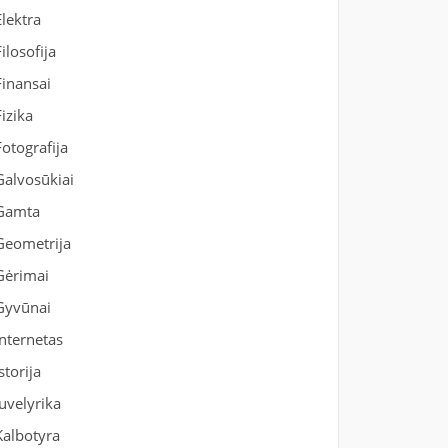
Elektra
Filosofija
Finansai
Fizika
Fotografija
Galvosūkiai
Gamta
Geometrija
Gėrimai
Gyvūnai
Internetas
Istorija
Juvelyrika
Kalbotyra