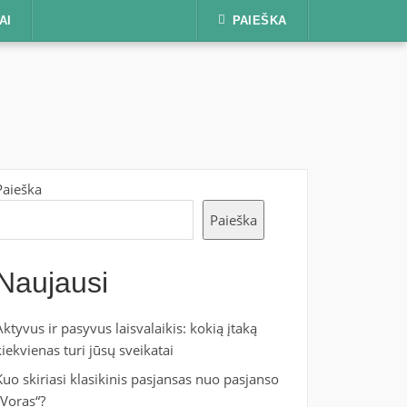
AI
PAIEŠKA
Paieška
Paieška
Naujausi
Aktyvus ir pasyvus laisvalaikis: kokią įtaką
kiekvienas turi jūsų sveikatai
Kuo skiriasi klasikinis pasjansas nuo pasjanso
„Voras“?