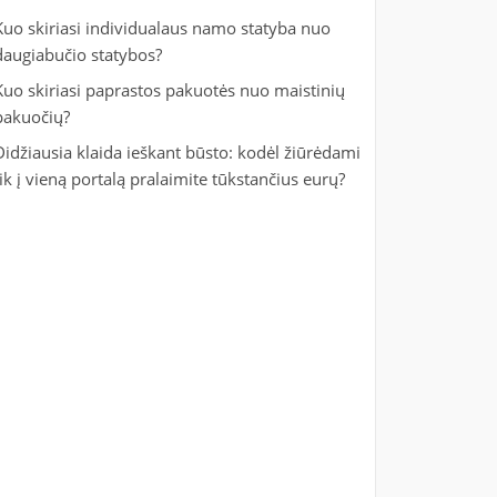
Kuo skiriasi individualaus namo statyba nuo
daugiabučio statybos?
Kuo skiriasi paprastos pakuotės nuo maistinių
pakuočių?
Didžiausia klaida ieškant būsto: kodėl žiūrėdami
tik į vieną portalą pralaimite tūkstančius eurų?